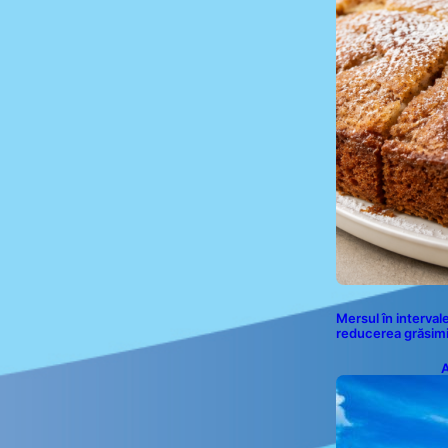
Mersul în interval
reducerea grăsimi
A
p
a