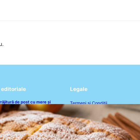
u.
editoriale
Legale
răjitură de post cu mere și
Termeni și Condiții
corțișoară: O Delicatesă Dulce
entru Postul Adormirii Maicii
Politica de Confidențialitate
Domnului
Politica de Cookies
Disclaimer