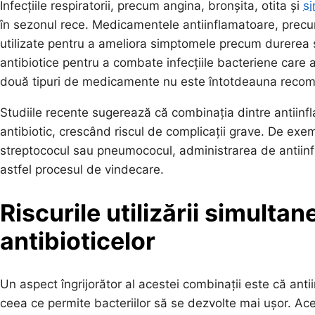
Infecțiile respiratorii, precum angina, bronșita, otita și
si
în sezonul rece. Medicamentele antiinflamatoare, precu
utilizate pentru a ameliora simptomele precum durerea și
antibiotice pentru a combate infecțiile bacteriene care a
două tipuri de medicamente nu este întotdeauna reco
Studiile recente sugerează că combinația dintre antiinfl
antibiotic, crescând riscul de complicații grave. De exem
streptococul sau pneumococul, administrarea de antiinfl
astfel procesul de vindecare.
Riscurile utilizării simultan
antibioticelor
Un aspect îngrijorător al acestei combinații este că ant
ceea ce permite bacteriilor să se dezvolte mai ușor. Ac