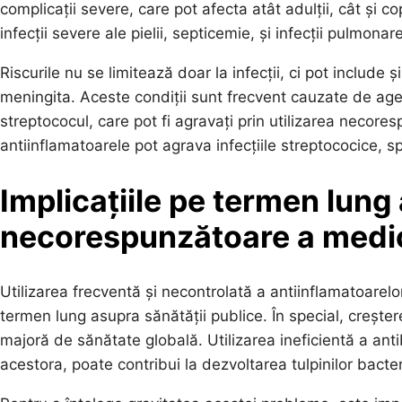
complicații severe, care pot afecta atât adulții, cât și 
infecții severe ale pielii, septicemie, și infecții pulmo
Riscurile nu se limitează doar la infecții, ci pot include 
meningita. Aceste condiții sunt frecvent cauzate de ag
streptococul, care pot fi agravați prin utilizarea necore
antiinflamatoarele pot agrava infecțiile streptococice, sp
Implicațiile pe termen lung a
necorespunzătoare a medi
Utilizarea frecventă și necontrolată a antiinflamatoarelo
termen lung asupra sănătății publice. În special, creșter
majoră de sănătate globală. Utilizarea ineficientă a ant
acestora, poate contribui la dezvoltarea tulpinilor bacte