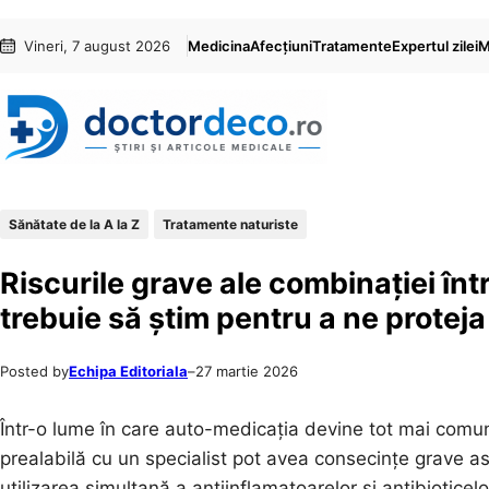
Sari
Skip
Vineri, 7 august 2026
Medicina
Afecțiuni
Tratamente
Expertul zilei
M
la
to
conținut
content
Sănătate de la A la Z
Tratamente naturiste
Riscurile grave ale combinației înt
trebuie să știm pentru a ne protej
Posted by
Echipa Editoriala
–
27 martie 2026
Într-o lume în care auto-medicația devine tot mai comu
prealabilă cu un specialist pot avea consecințe grave as
utilizarea simultană a antiinflamatoarelor și antibioticelor