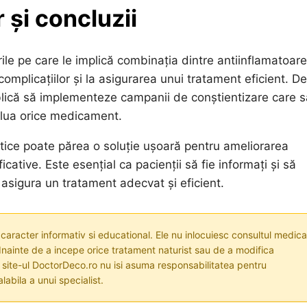
 și concluzii
rile pe care le implică combinația dintre antiinflamatoare
omplicațiilor și la asigurarea unui tratament eficient. De
blică să implementeze campanii de conștientizare care s
a lua orice medicament.
iotice poate părea o soluție ușoară pentru ameliorarea
icative. Este esențial ca pacienții să fie informați și să
 asigura un tratament adecvat și eficient.
 caracter informativ si educational. Ele nu inlocuiesc consultul medica
nainte de a incepe orice tratament naturist sau de a modifica
i site-ul DoctorDeco.ro nu isi asuma responsabilitatea pentru
labila a unui specialist.