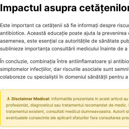
Impactul asupra cetățenilor
Este important ca cetățenii să fie informați despre riscu
antibiotice. Această educație poate ajuta la prevenirea c
asemenea, este esențial ca autoritățile de sănătate pu
sublinieze importanța consultării medicului înainte de 
În concluzie, combinația între antiinflamatoare și antib
simptomelor infecțiilor, dar riscurile asociate sunt semnif
colaboreze cu specialiștii în domeniul sănătății pentru a
Disclaimer Medical:
Informatiile prezentate in acest articol au
profesionist, diagnosticul sau tratamentul recomandat de medic. I
tratamentul existent, consultati medicul dumneavoastra. Autorii s
eventualele consecinte ale aplicarii sfaturilor fara consultarea prea