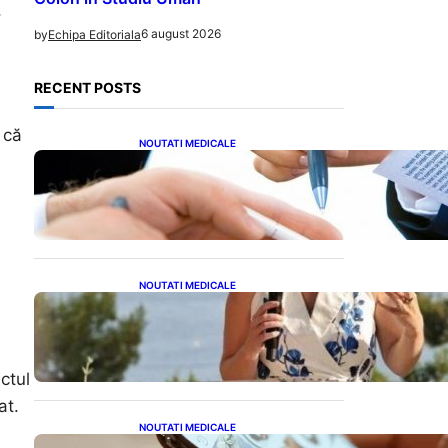
,
6 august 2026
by
Echipa Editoriala
RECENT POSTS
 că
NOUTATI MEDICALE
Acordul României cu Banca
Mondială: O Analiză
Detaliată a Împrumutului și
Condițiilor Impuse
NOUTATI MEDICALE
Nașterea prințesei Eugenie
la Lisabona: O alegere plină
de semnificație pentru
familia regală britanică
ctul
at.
NOUTATI MEDICALE