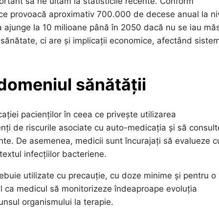
rtant să ne uităm la statisticile recente. Conform
otice provoacă aproximativ 700.000 de decese anual la ni
a ajunge la 10 milioane până în 2050 dacă nu se iau măs
ănătate, ci are și implicații economice, afectând siste
 domeniul sănătății
ției pacienților în ceea ce privește utilizarea
enți de riscurile asociate cu auto-medicația și să consul
nte. De asemenea, medicii sunt încurajați să evalueze c
extul infecțiilor bacteriene.
trebuie utilizate cu precauție, cu doze minime și pentru o
cial ca medicul să monitorizeze îndeaproape evoluția
unsul organismului la terapie.