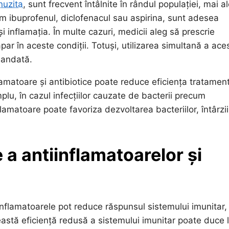
nuzita
, sunt frecvent întâlnite în rândul populației, mai a
m ibuprofenul, diclofenacul sau aspirina, sunt adesea
 inflamația. În multe cazuri, medicii aleg să prescrie
par în aceste condiții. Totuși, utilizarea simultană a ace
mandată.
amatoare și antibiotice poate reduce eficiența tratament
plu, în cazul infecțiilor cauzate de bacterii precum
amatoare poate favoriza dezvoltarea bacteriilor, întârzi
e a antiinflamatoarelor și
iinflamatoarele pot reduce răspunsul sistemului imunitar,
eastă eficiență redusă a sistemului imunitar poate duce 