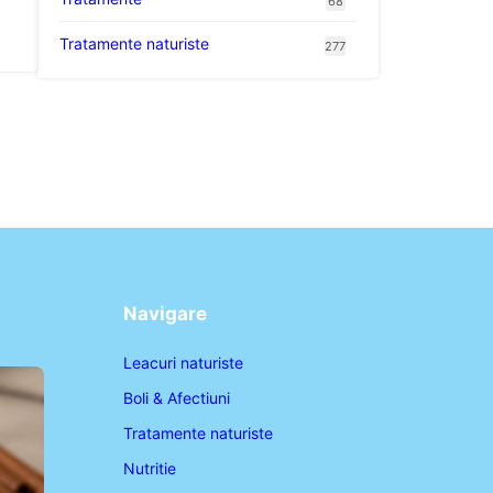
68
Tratamente naturiste
277
Navigare
Leacuri naturiste
Boli & Afectiuni
Tratamente naturiste
Nutritie