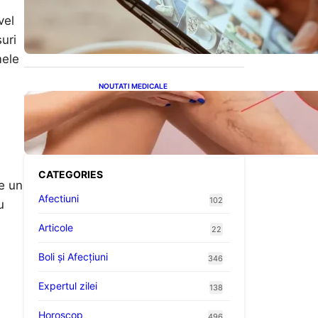
Revoluția Bateriilor pentru
Telefoane: Avantaje,
vel
Provocări și Viitorul
Tehnologiei Energetice
uri
mele
NOUTATI MEDICALE
Varicele și Umflarea
Picioarelor pe Caniculă:
Înțelegerea Simptomelor și
Măsurilor de Prevenție
CATEGORIES
te un
Afectiuni
102
u
Articole
22
Boli și Afecțiuni
346
Expertul zilei
138
Horoscop
496