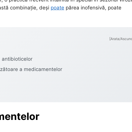
eastă combinație, deși
poate
părea inofensivă, poate
[Arata/Ascun
 antibioticelor
punzătoare a medicamentelor
amentelor