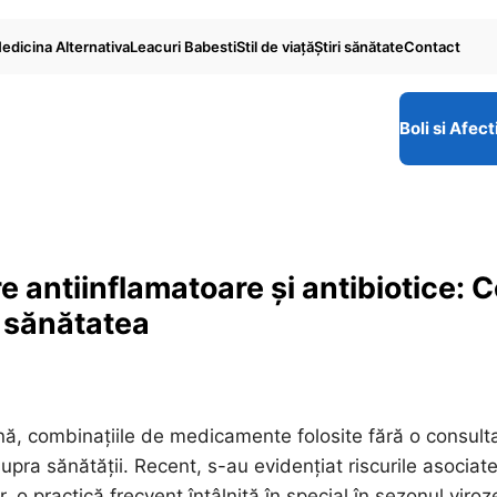
edicina Alternativa
Leacuri Babesti
Stil de viaţă
Ştiri sănătate
Contact
Boli si Afect
re antiinflamatoare și antibiotice: 
a sănătatea
nă, combinațiile de medicamente folosite fără o consult
upra sănătății. Recent, s-au evidențiat riscurile asociat
, o practică frecvent întâlnită în special în sezonul viroze