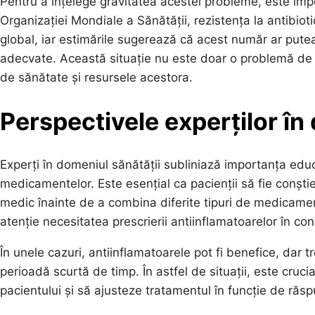
Pentru a înțelege gravitatea acestei probleme, este impo
Organizației Mondiale a Sănătății, rezistența la antibi
global, iar estimările sugerează că acest număr ar pute
adecvate. Această situație nu este doar o problemă de s
de sănătate și resursele acestora.
Perspectivele experților în
Experți în domeniul sănătății subliniază importanța educa
medicamentelor. Este esențial ca pacienții să fie conști
medic înainte de a combina diferite tipuri de medicame
atenție necesitatea prescrierii antiinflamatoarelor în cont
În unele cazuri, antiinflamatoarele pot fi benefice, dar 
perioadă scurtă de timp. În astfel de situații, este cru
pacientului și să ajusteze tratamentul în funcție de răsp