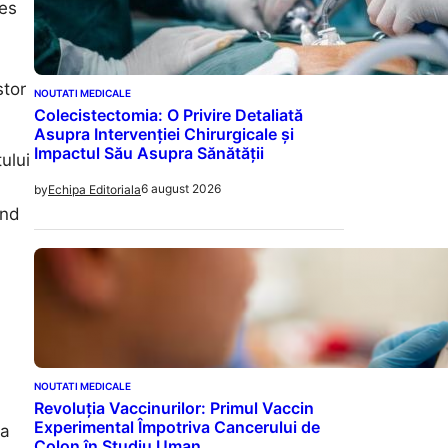
les
stor
NOUTATI MEDICALE
Colecistectomia: O Privire Detaliată
Asupra Intervenției Chirurgicale și
Impactul Său Asupra Sănătății
ului
6 august 2026
by
Echipa Editoriala
ind
NOUTATI MEDICALE
Revoluția Vaccinurilor: Primul Vaccin
Experimental Împotriva Cancerului de
la
Colon în Studiu Uman