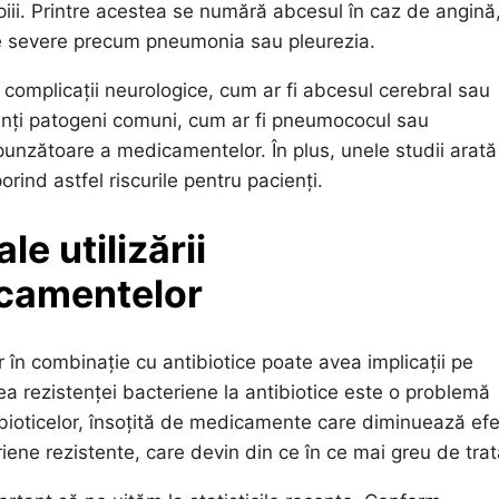
copiii. Printre acestea se numără abcesul în caz de angină
nare severe precum pneumonia sau pleurezia.
și complicații neurologice, cum ar fi abcesul cerebral sau
enți patogeni comuni, cum ar fi pneumococul sau
spunzătoare a medicamentelor. În plus, unele studii arată
orind astfel riscurile pentru pacienți.
le utilizării
camentelor
r în combinație cu antibiotice poate avea implicații pe
ea rezistenței bacteriene la antibiotice este o problemă
ibioticelor, însoțită de medicamente care diminuează efe
riene rezistente, care devin din ce în ce mai greu de trat