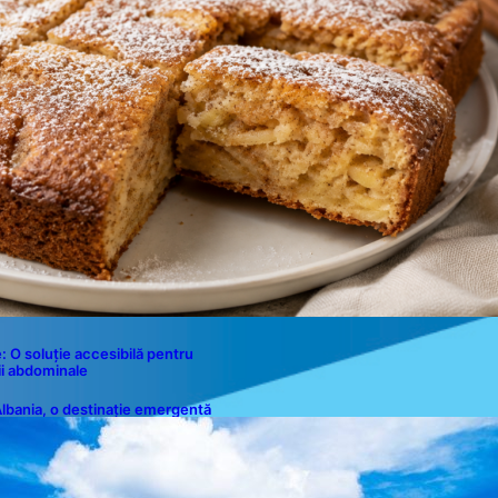
Contact
e: O soluție accesibilă pentru
i abdominale
lbania, o destinație emergentă
entru români: plaje spectaculoase,
pe turcoaz și prețuri accesibile