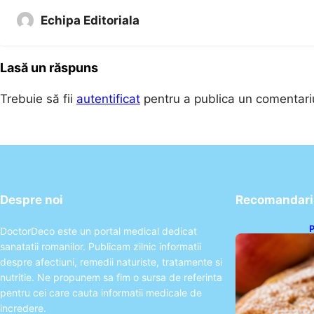
Echipa Editoriala
Lasă un răspuns
Trebuie să fii
autentificat
pentru a publica un comentari
Despre noi
Recomandari 
P
DoctorDeco este un portal medical dedicat
s
sanatatii romanilor. Publicam zilnic informatii
p
despre afectiuni, remedii naturiste, tratamente si
nutritie. Ne propunem sa fim o sursa de referinta
pentru cei care cauta informatii medicale de
incredere.