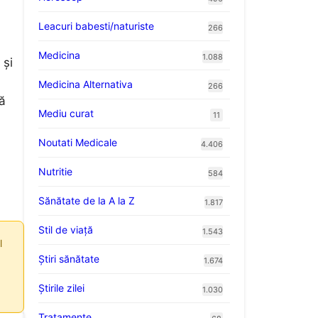
Leacuri babesti/naturiste
266
Medicina
1.088
 și
Medicina Alternativa
266
ă
Mediu curat
11
Noutati Medicale
4.406
Nutritie
584
Sănătate de la A la Z
1.817
Stil de viaţă
1.543
l
Ştiri sănătate
1.674
Știrile zilei
1.030
Tratamente