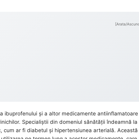
[Arata/Ascun
ea ibuprofenului și a altor medicamente antiinflamatoare
nichilor. Specialiștii din domeniul sănătății îndeamnă la
c, cum ar fi diabetul și hipertensiunea arterială. Această
 utilizarea pe termen lung a acestor medicamente, care