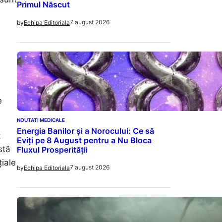
Primul Născut
7 august 2026
by
Echipa Editoriala
e
NOUTATI MEDICALE
Energia Banilor și a Norocului: Ce să
t
Eviți pe 8 August pentru a Nu Bloca
stă
Fluxul Prosperității
țiale
7 august 2026
by
Echipa Editoriala