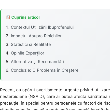
Cuprins articol
Contextul Utilizării Ibuprofenului
Impactul Asupra Rinichilor
Statistici și Realitate
Opinile Experților
Alternativa și Recomandări
Concluzie: O Problemă în Creștere
Recent, au apărut avertismente urgente privind utilizar
nesteroidiene (NSAID), care ar putea afecta sănătatea ri
precauție, în special pentru persoanele cu factori de ris
situație pune în lumină o problemă mai amplă legată de