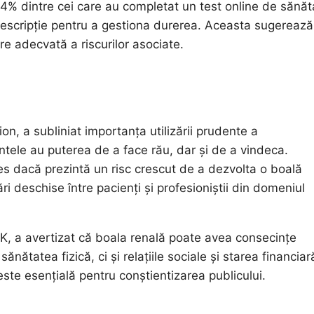
4% dintre cei care au completat un test online de sănăt
rescripție pentru a gestiona durerea. Aceasta sugerează
e adecvată a riscurilor asociate.
n, a subliniat importanța utilizării prudente a
tele au puterea de a face rău, dar și de a vindeca.
les dacă prezintă un risc crescut de a dezvolta o boală
i deschise între pacienți și profesioniștii din domeniul
UK, a avertizat că boala renală poate avea consecințe
nătatea fizică, ci și relațiile sociale și starea financiar
este esențială pentru conștientizarea publicului.