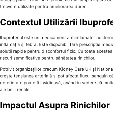
frecvent utilizate pentru ameliorarea durerii.
Contextul Utilizării Ibuprof
Ibuprofenul este un medicament antiinflamator nesteroid
inflamația și febra. Este disponibil fără prescripție medi
soluții rapide pentru disconfortul fizic. Cu toate acest
riscuri semnificative pentru sănătatea rinichilor.
Potrivit organizațiilor precum Kidney Care UK și Nati
crește tensiunea arterială și pot afecta fluxul sanguin c
deteriorare poate fi insidioasă, având în vedere că mult
ale bolii renale.
Impactul Asupra Rinichilor