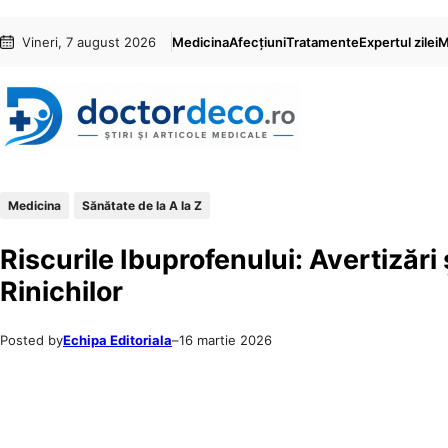
Sari
Skip
Vineri, 7 august 2026
Medicina
Afecțiuni
Tratamente
Expertul zilei
M
la
to
conținut
content
Medicina
Sănătate de la A la Z
Riscurile Ibuprofenului: Avertizări
Rinichilor
Posted by
Echipa Editoriala
–
16 martie 2026