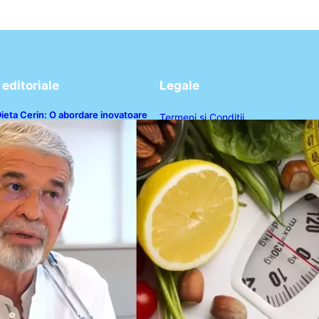
editoriale
Legale
ieta Cerin: O abordare inovatoare
Termeni și Condiții
entru slăbire fără senzația de foame
Politica de Confidențialitate
Politica de Cookies
Disclaimer
Contact