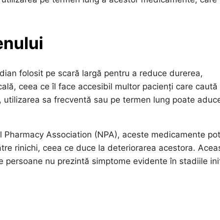
enului
ian folosit pe scară largă pentru a reduce durerea,
cală, ceea ce îl face accesibil multor pacienți care caută
ea, utilizarea sa frecventă sau pe termen lung poate aduc
onal Pharmacy Association (NPA), aceste medicamente po
ătre rinichi, ceea ce duce la deteriorarea acestora. Acea
e persoane nu prezintă simptome evidente în stadiile ini