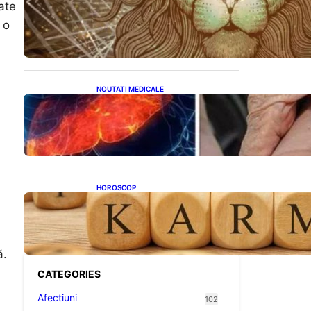
Energia Portalului 8:8:8: O
ate
Fereastră Cosmică pentru
 o
Transformări în Viața Ta
NOUTATI MEDICALE
Ficatul Gras: Semnalul Ușor
Ignorat de la Picioare și
Importanța Diagnosticării
Timpurii
HOROSCOP
Eclipsa și Karma: Impactul
Emoțional Asupra Zodiilor
Leu și Vărsător
ă.
CATEGORIES
Afectiuni
102