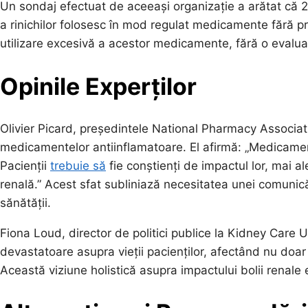
Un sondaj efectuat de aceeași organizație a arătat că 2
a rinichilor folosesc în mod regulat medicamente fără p
utilizare excesivă a acestor medicamente, fără o evaluar
Opinile Experților
Olivier Picard, președintele National Pharmacy Associatio
medicamentelor antiinflamatoare. El afirmă: „Medicamen
Pacienții
trebuie să
fie conștienți de impactul lor, mai a
renală.” Acest sfat subliniază necesitatea unei comunicăr
sănătății.
Fiona Loud, director de politici publice la Kidney Care 
devastatoare asupra vieții pacienților, afectând nu doar să
Această viziune holistică asupra impactului bolii renale 