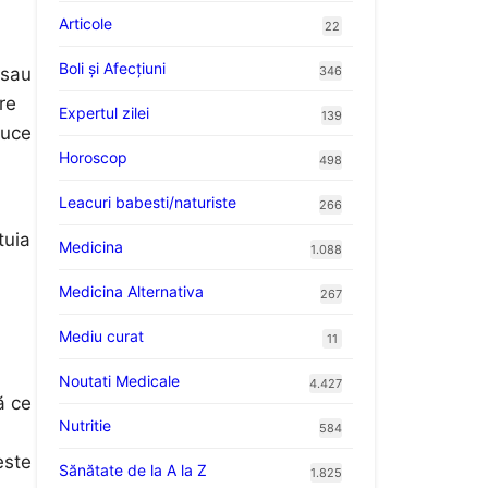
Articole
22
Boli și Afecțiuni
346
 sau
re
Expertul zilei
139
duce
Horoscop
498
Leacuri babesti/naturiste
266
tuia
Medicina
1.088
Medicina Alternativa
267
Mediu curat
11
Noutati Medicale
4.427
ă ce
Nutritie
584
este
Sănătate de la A la Z
1.825