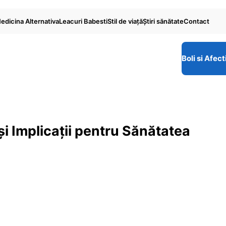
edicina Alternativa
Leacuri Babesti
Stil de viaţă
Ştiri sănătate
Contact
Boli si Afect
 și Implicații pentru Sănătatea