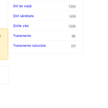
Stil de viaţă
1.554
Ştiri sănătate
1.674
Știrile zilei
1.030
Tratamente
l
68
Tratamente naturiste
277