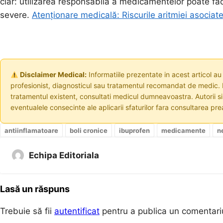
clar: utilizarea responsabilă a medicamentelor poate fa
severe.
Atenționare medicală: Riscurile aritmiei asociat
Disclaimer Medical:
Informatiile prezentate in acest articol au
profesionist, diagnosticul sau tratamentul recomandat de medic. I
tratamentul existent, consultati medicul dumneavoastra. Autorii s
eventualele consecinte ale aplicarii sfaturilor fara consultarea prea
antiinflamatoare
boli cronice
ibuprofen
medicamente
n
Echipa Editoriala
Lasă un răspuns
Trebuie să fii
autentificat
pentru a publica un comentari