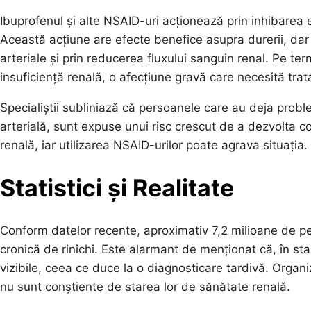
Ibuprofenul și alte NSAID-uri acționează prin inhibarea 
Această acțiune are efecte benefice asupra durerii, dar p
arteriale și prin reducerea fluxului sanguin renal. Pe t
insuficiență renală, o afecțiune gravă care necesită tra
Specialiștii subliniază că persoanele care au deja prob
arterială, sunt expuse unui risc crescut de a dezvolta co
renală, iar utilizarea NSAID-urilor poate agrava situația.
Statistici și Realitate
Conform datelor recente, aproximativ 7,2 milioane de p
cronică de rinichi. Este alarmant de menționat că, în st
vizibile, ceea ce duce la o diagnosticare tardivă. Orga
nu sunt conștiente de starea lor de sănătate renală.