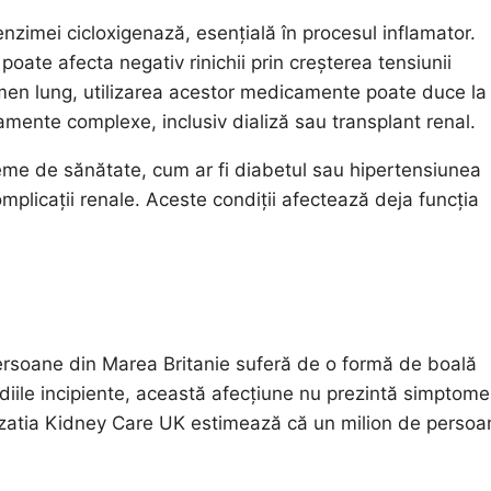
enzimei cicloxigenază, esențială în procesul inflamator.
oate afecta negativ rinichii prin creșterea tensiunii
ermen lung, utilizarea acestor medicamente poate duce la
tamente complexe, inclusiv dializă sau transplant renal.
leme de sănătate, cum ar fi diabetul sau hipertensiunea
mplicații renale. Aceste condiții afectează deja funcția
ersoane din Marea Britanie suferă de o formă de boală
adiile incipiente, această afecțiune nu prezintă simptome
nizatia Kidney Care UK estimează că un milion de persoa