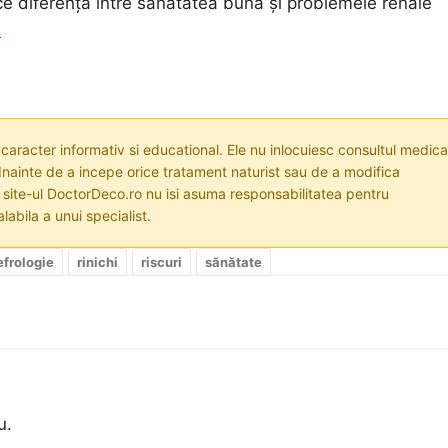
ce diferența între sănătatea bună și problemele renale
e
 caracter informativ si educational. Ele nu inlocuiesc consultul medica
nainte de a incepe orice tratament naturist sau de a modifica
i site-ul DoctorDeco.ro nu isi asuma responsabilitatea pentru
labila a unui specialist.
efrologie
rinichi
riscuri
sănătate
u.