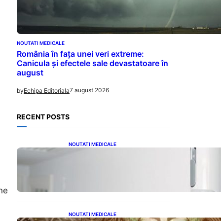
NOUTATI MEDICALE
România în fața unei veri extreme:
Canicula și efectele sale devastatoare în
august
7 august 2026
by
Echipa Editoriala
RECENT POSTS
NOUTATI MEDICALE
Siguranța Detectorilor de
Mișcare: Ce Trebuie Să Știi
Despre Tehnologia de
Securitate
ne
NOUTATI MEDICALE