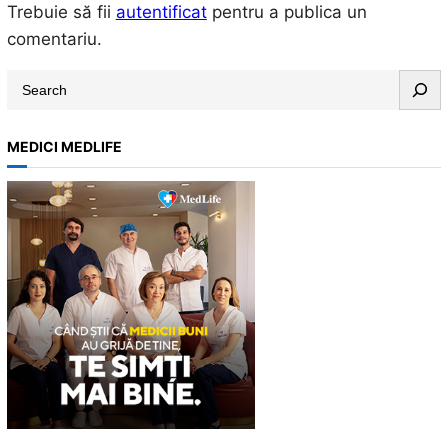
Trebuie să fii
autentificat
pentru a publica un
comentariu.
S
e
a
MEDICI MEDLIFE
r
c
h