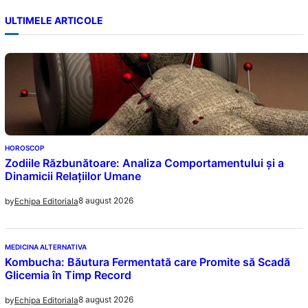
ULTIMELE ARTICOLE
HOROSCOP
Zodiile Răzbunătoare: Analiza Comportamentului și a
Dinamicii Relațiilor Umane
8 august 2026
by
Echipa Editoriala
MEDICINA ALTERNATIVA
Kombucha: Băutura Fermentată care Promite să Scadă
Glicemia în Timp Record
8 august 2026
by
Echipa Editoriala