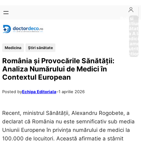
Sari
Skip
la
to
Boli si
Afectiun
conținut
content
Sănătat
de la A la
Medici
Tratame
Medicina
Ştiri sănătate
Nutriti
Diction
România și Provocările Sănătății:
Analiza Numărului de Medici în
Contextul European
Posted by
Echipa Editoriala
–
1 aprilie 2026
Recent, ministrul Sănătății, Alexandru Rogobete, a
declarat că România nu este semnificativ sub media
Uniunii Europene în privința numărului de medici la
100.000 de locuitori. Această afirmație a stârnit