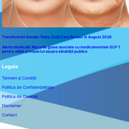
Transformări Astrale: Patru Zodii Care Renasc în August 2026
Alerta medicală: Riscurile grave asociate cu medicamentele GLP-1
pentru slăbit și impactul asupra sănătății publice
Legale
Termeni și Condiții
Politica de Confidențialitate
Politica de Cookies
Disclaimer
Contact