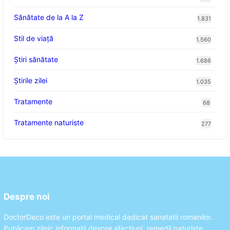
Sănătate de la A la Z
1.831
Stil de viaţă
1.560
Ştiri sănătate
1.686
Știrile zilei
1.035
Tratamente
68
Tratamente naturiste
277
Despre noi
DoctorDeco este un portal medical dedicat sanatatii romanilor.
Publicam zilnic informatii despre afectiuni, remedii naturiste,