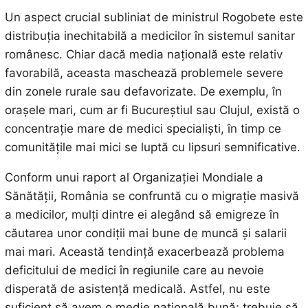
Un aspect crucial subliniat de ministrul Rogobete este
distribuția inechitabilă a medicilor în sistemul sanitar
românesc. Chiar dacă media națională este relativ
favorabilă, aceasta maschează problemele severe
din zonele rurale sau defavorizate. De exemplu, în
orașele mari, cum ar fi Bucureștiul sau Clujul, există o
concentrație mare de medici specialiști, în timp ce
comunitățile mai mici se luptă cu lipsuri semnificative.
Conform unui raport al Organizației Mondiale a
Sănătății, România se confruntă cu o migrație masivă
a medicilor, mulți dintre ei alegând să emigreze în
căutarea unor condiții mai bune de muncă și salarii
mai mari. Această tendință exacerbează problema
deficitului de medici în regiunile care au nevoie
disperată de asistență medicală. Astfel, nu este
suficient să avem o medie națională bună; trebuie să