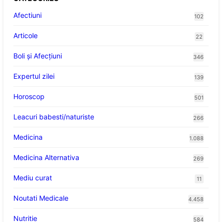
Afectiuni
102
Articole
22
Boli și Afecțiuni
346
Expertul zilei
139
Horoscop
501
Leacuri babesti/naturiste
266
Medicina
1.088
Medicina Alternativa
269
Mediu curat
11
Noutati Medicale
4.458
Nutritie
584