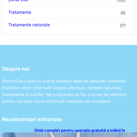
1.032
Tratamente
68
Tratamente naturiste
277
Despre noi
DoctorDeco este un portal medical dedicat sanatatii romanilor.
Publicam zilnic informatii despre afectiuni, remedii naturiste,
tratamente si nutritie. Ne propunem sa fim o sursa de referinta
pentru cei care cauta informatii medicale de incredere.
Recomandari editoriale
Ghid complet pentru operația gratuită a mâinii în
sistemul public de sănătate: pași, avantaje și