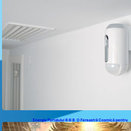
Energia Portalului 8:8:8: O Fereastră Cosmică pentru
Transformări în Viața Ta