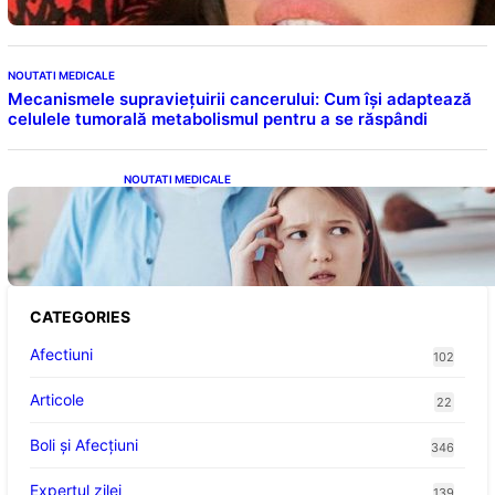
NOUTATI MEDICALE
Mecanismele supraviețuirii cancerului: Cum își adaptează
celulele tumorală metabolismul pentru a se răspândi
NOUTATI MEDICALE
Impactul Cuvintelor: Cele 7 Fraze Pe Care
Părinții Ar Trebui Să Le Evite Cu Primul
Născut
CATEGORIES
Afectiuni
102
Articole
22
Boli și Afecțiuni
346
Expertul zilei
139