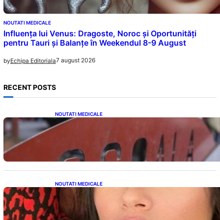
NOUTATI MEDICALE
Influența lui Venus: Dragoste, Noroc și Oportunități
pentru Tauri și Balanțe în Weekendul 8-9 August
7 august 2026
by
Echipa Editoriala
RECENT POSTS
NOUTATI MEDICALE
Reforma Educațională din Liceu: O
Schimbare Fundamentală pentru Generațiile
Viitoare
NOUTATI MEDICALE
Alina Pușcău și Lupta cu Metastaza: O
Poveste de Curaj și Inspirație