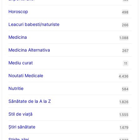
Horoscop
498
Leacuri babesti/naturiste
266
Medicina
1.088
Medicina Alternativa
267
Mediu curat
11
Noutati Medicale
4.436
Nutritie
584
Sănătate de la A la Z
1.826
Stil de viaţă
1.555
Ştiri sănătate
1.679
Știrile zilei