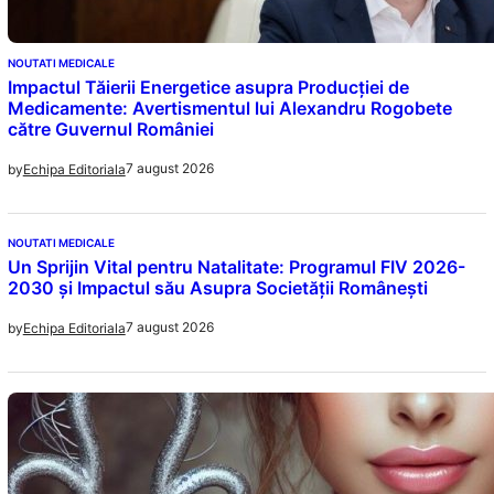
NOUTATI MEDICALE
Impactul Tăierii Energetice asupra Producției de
Medicamente: Avertismentul lui Alexandru Rogobete
către Guvernul României
7 august 2026
by
Echipa Editoriala
NOUTATI MEDICALE
Un Sprijin Vital pentru Natalitate: Programul FIV 2026-
2030 și Impactul său Asupra Societății Românești
7 august 2026
by
Echipa Editoriala