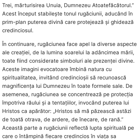
Trei, mărturisirea Unuia, Dumnezeu Atoatefăcătorul.”
Acest început stabilește tonul rugăciunii, aducând în
prim-plan puterea divină care protejează și ghidează
credinciosul.
În continuare, rugăciunea face apel la diverse aspecte
ale creației, de la lumina soarelui la adâncimea mării,
toate fiind considerate simboluri ale prezenței divine.
Aceste imagini evocatoare îmbină natura cu
spiritualitatea, invitând credincioșii să recunoască
magnificența lui Dumnezeu în toate formele sale. De
asemenea, rugăciunea se concentrează pe protecția
împotriva răului și a tentațiilor, invocând puterea lui
Hristos ca apărător: „Hristos să mă păzească astăzi
de toată otrava, de ardere, de înecare, de rană.”
Această parte a rugăciunii reflectă lupta spirituală pe
care o întâmpină fiecare credincios în viața sa