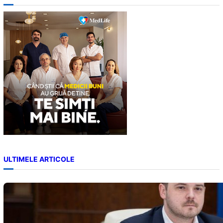
r
c
h
ULTIMELE ARTICOLE