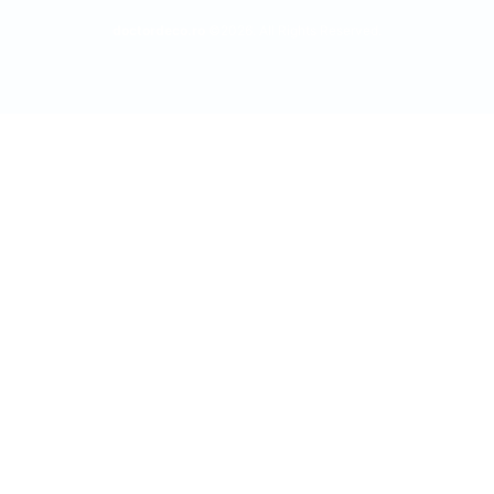
doctordeco.ro
©2026. All Rights Reserved.