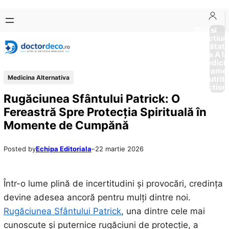
Sari
Skip
la
to
Boli si
Afectiun
conținut
content
Sănătat
de la A la
Medici
Tratame
Medicina Alternativa
Nutriti
Diction
Rugăciunea Sfântului Patrick: O
Fereastră Spre Protecția Spirituală în
Momente de Cumpănă
Posted by
Echipa Editoriala
–
22 martie 2026
Într-o lume plină de incertitudini și provocări, credința
devine adesea ancoră pentru mulți dintre noi.
Rugăciunea Sfântului Patrick
, una dintre cele mai
cunoscute și puternice rugăciuni de protecție, a