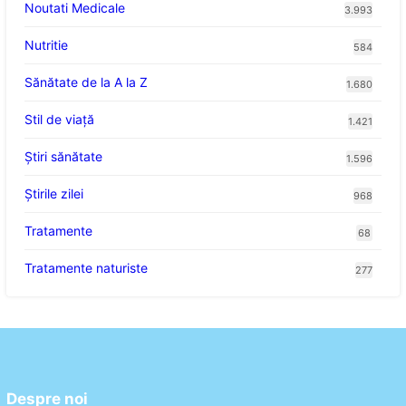
Noutati Medicale
3.993
Nutritie
584
Sănătate de la A la Z
1.680
Stil de viaţă
1.421
Ştiri sănătate
1.596
Știrile zilei
968
Tratamente
68
Tratamente naturiste
277
Despre noi