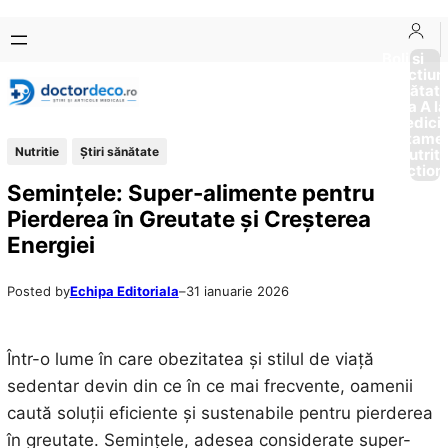
Sari
Skip
la
to
Boli si
Afectiun
conținut
content
Sănătat
de la A la
Medici
Tratame
Nutritie
Ştiri sănătate
Nutriti
Diction
Semințele: Super-alimente pentru
Pierderea în Greutate și Creșterea
Energiei
Posted by
Echipa Editoriala
–
31 ianuarie 2026
Într-o lume în care obezitatea și stilul de viață
sedentar devin din ce în ce mai frecvente, oamenii
caută soluții eficiente și sustenabile pentru pierderea
în greutate. Semințele, adesea considerate super-