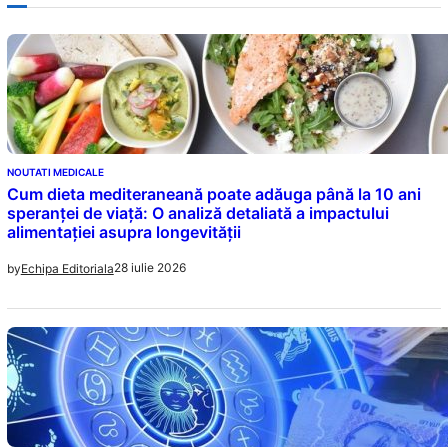
NOUTATI MEDICALE
Cum dieta mediteraneană poate adăuga până la 10 ani
speranței de viață: O analiză detaliată a impactului
alimentației asupra longevității
28 iulie 2026
by
Echipa Editoriala