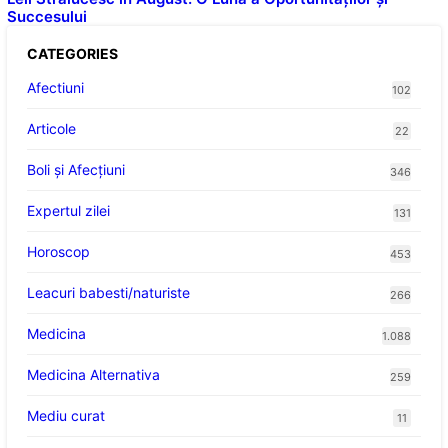
Succesului
CATEGORIES
Afectiuni
102
Articole
22
Boli și Afecțiuni
346
Expertul zilei
131
Horoscop
453
Leacuri babesti/naturiste
266
Medicina
1.088
Medicina Alternativa
259
Mediu curat
11