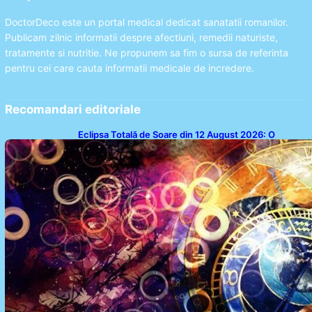
DoctorDeco este un portal medical dedicat sanatatii romanilor.
Publicam zilnic informatii despre afectiuni, remedii naturiste,
tratamente si nutritie. Ne propunem sa fim o sursa de referinta
pentru cei care cauta informatii medicale de incredere.
Recomandari editoriale
Eclipsa Totală de Soare din 12 August 2026: O
Analiză a Impactului asupra Trei Zodii și a Ciclului de
18 Ani