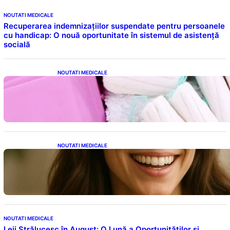
NOUTATI MEDICALE
Recuperarea indemnizațiilor suspendate pentru persoanele
cu handicap: O nouă oportunitate în sistemul de asistență
socială
NOUTATI MEDICALE
Tampoanele menstruale: O analiză profundă
a riscurilor legate de metale toxice
NOUTATI MEDICALE
Ceaiul – Băutura care protejează inima:
Descoperiri recente despre beneficiile
consumului zilnic
NOUTATI MEDICALE
Leii Strălucesc în August: O Lună a Oportunităților și