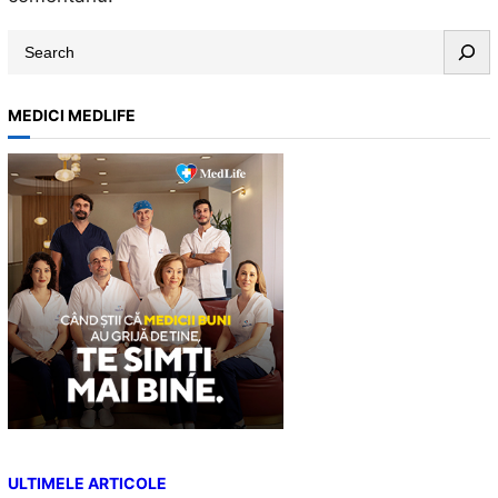
S
e
a
MEDICI MEDLIFE
r
c
h
ULTIMELE ARTICOLE