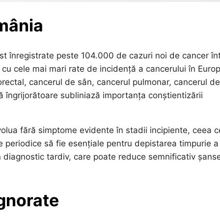
omânia
st înregistrate peste 104.000 de cazuri noi de cancer înt
 cu cele mai mari rate de incidență a cancerului în Euro
rectal, cancerul de sân, cancerul pulmonar, cancerul de
ă îngrijorătoare subliniază importanța conștientizării
olua fără simptome evidente în stadii incipiente, ceea c
 periodice să fie esențiale pentru depistarea timpurie a
n diagnostic tardiv, care poate reduce semnificativ șans
ignorate