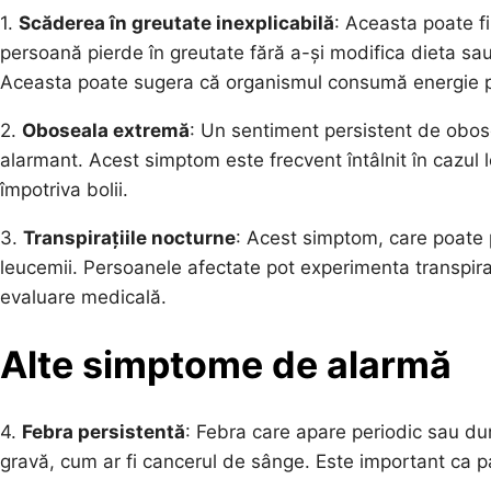
1.
Scăderea în greutate inexplicabilă
: Aceasta poate f
persoană pierde în greutate fără a-și modifica dieta sau
Aceasta poate sugera că organismul consumă energie pen
2.
Oboseala extremă
: Un sentiment persistent de obos
alarmant. Acest simptom este frecvent întâlnit în cazul l
împotriva bolii.
3.
Transpirațiile nocturne
: Acest simptom, care poate 
leucemii. Persoanele afectate pot experimenta transpira
evaluare medicală.
Alte simptome de alarmă
4.
Febra persistentă
: Febra care apare periodic sau du
gravă, cum ar fi cancerul de sânge. Este important ca pa