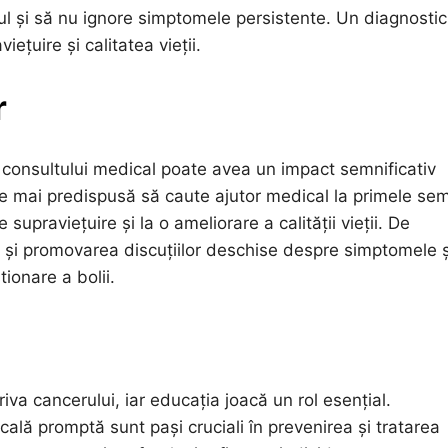
rpul și să nu ignore simptomele persistente. Un diagnostic
ețuire și calitatea vieții.
r
 consultului medical poate avea un impact semnificativ
te mai predispusă să caute ajutor medical la primele se
praviețuire și la o ameliorare a calității vieții. De
 și promovarea discuțiilor deschise despre simptomele ș
ionare a bolii.
riva cancerului, iar educația joacă un rol esențial.
lă promptă sunt pași cruciali în prevenirea și tratarea