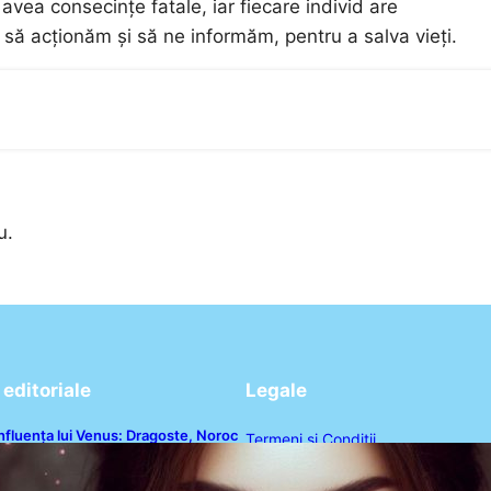
vea consecințe fatale, iar fiecare individ are
 să acționăm și să ne informăm, pentru a salva vieți.
u.
editoriale
Legale
nfluența lui Venus: Dragoste, Noroc
Termeni și Condiții
i Oportunități pentru Tauri și Balanțe
n Weekendul 8-9 August
Politica de Confidențialitate