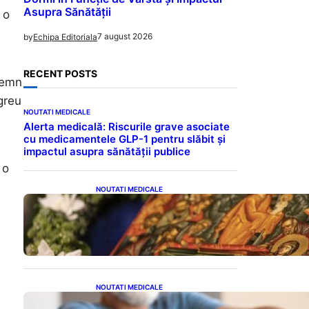
Asupra Sănătății
 o
7 august 2026
by
Echipa Editoriala
RECENT POSTS
semn
greu
NOUTATI MEDICALE
Alerta medicală: Riscurile grave asociate
cu medicamentele GLP-1 pentru slăbit și
impactul asupra sănătății publice
 o
NOUTATI MEDICALE
Postul Adormirii Maicii
Domnului: Tradiții,
Superstiții și Implicații
Spiritualitate în 2026
NOUTATI MEDICALE
.
Îmbunătățirea sănătății