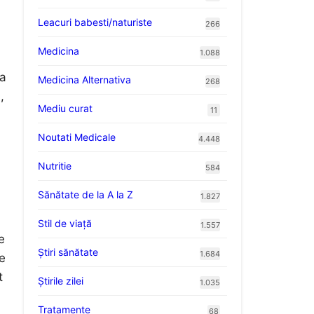
Leacuri babesti/naturiste
266
Medicina
1.088
ea
Medicina Alternativa
268
,
Mediu curat
11
Noutati Medicale
4.448
Nutritie
584
Sănătate de la A la Z
1.827
Stil de viaţă
1.557
e
Ştiri sănătate
1.684
e
t
Știrile zilei
1.035
Tratamente
68