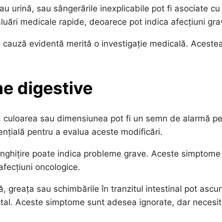
au urină, sau sângerările inexplicabile pot fi asociate cu
uări medicale rapide, deoarece pot indica afecțiuni gra
 o cauză evidentă merită o investigație medicală. Aceste
me digestive
a, culoarea sau dimensiunea pot fi un semn de alarmă p
nțială pentru a evalua aceste modificări.
a înghițire poate indica probleme grave. Aceste simptome
afecțiuni oncologice.
tă, greața sau schimbările în tranzitul intestinal pot asc
ectal. Aceste simptome sunt adesea ignorate, dar necesit