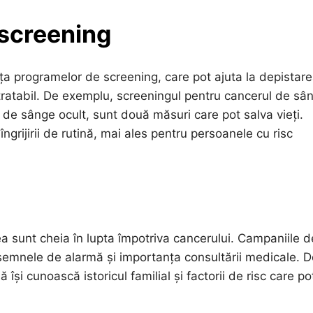
 screening
nța programelor de screening, care pot ajuta la depistar
 tratabil. De exemplu, screeningul pentru cancerul de sân
e de sânge ocult, sunt două măsuri care pot salva vieți.
grijirii de rutină, mai ales pentru persoanele cu risc
ea sunt cheia în lupta împotriva cancerului. Campaniile d
 semnele de alarmă și importanța consultării medicale. D
își cunoască istoricul familial și factorii de risc care po