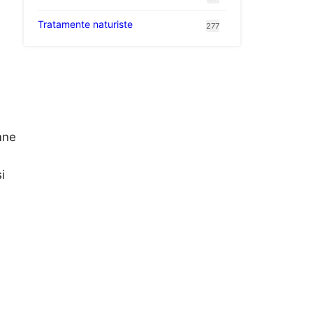
Tratamente naturiste
277
mne
i