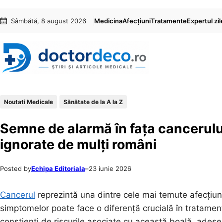
Sari
Skip
Sâmbătă, 8 august 2026
Medicina
Afecțiuni
Tratamente
Expertul zil
la
to
conținut
content
Noutati Medicale
Sănătate de la A la Z
Semne de alarmă în fața cancerul
ignorate de mulți români
Posted by
Echipa Editoriala
–
23 iunie 2026
Cancerul
reprezintă una dintre cele mai temute afecțiu
simptomelor poate face o diferență crucială în tratamentu
conștienți de riscurile asociate cu această boală, adese