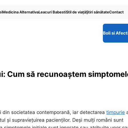
ei
Medicina Alternativa
Leacuri Babesti
Stil de viaţă
Ştiri sănătate
Contact
Boli si Afect
ui: Cum să recunoaștem simptomel
ni din societatea contemporană, iar detectarea
timpurie
l și supraviețuirea pacienților. Deși mulți români sunt
a simptomele inițiale sunt ignorate sau atribuite unor c