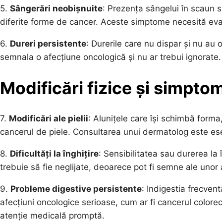
5.
Sângerări neobișnuite
: Prezența sângelui în scaun s
diferite forme de cancer. Aceste simptome necesită eval
6.
Dureri persistente
: Durerile care nu dispar și nu au
semnala o afecțiune oncologică și nu ar trebui ignorate.
Modificări fizice și simpto
7.
Modificări ale pielii
: Alunițele care își schimbă form
cancerul de piele. Consultarea unui dermatolog este ese
8.
Dificultăți la înghițire
: Sensibilitatea sau durerea l
trebuie să fie neglijate, deoarece pot fi semne ale unor 
9.
Probleme digestive persistente
: Indigestia frecven
afecțiuni oncologice serioase, cum ar fi cancerul color
atenție medicală promptă.