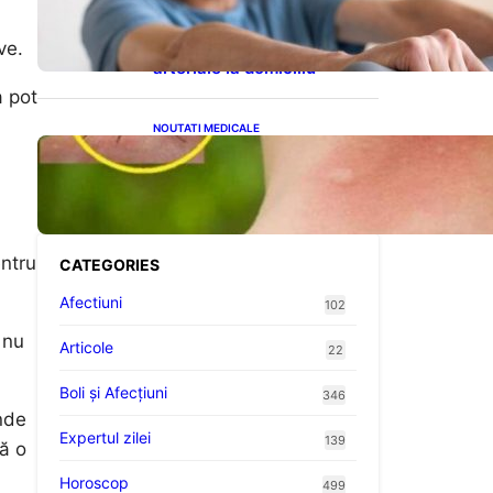
cardiovasculare: Patru
exerciții simple pentru
reducerea tensiunii
ve.
arteriale la domiciliu
a pot
NOUTATI MEDICALE
Cum bacteriile pielii
influențează atracția
țânțarilor: O nouă viziune
asupra alegerii victimelor
entru
CATEGORIES
Afectiuni
102
 nu
Articole
22
Boli și Afecțiuni
346
unde
Expertul zilei
139
ă o
Horoscop
499