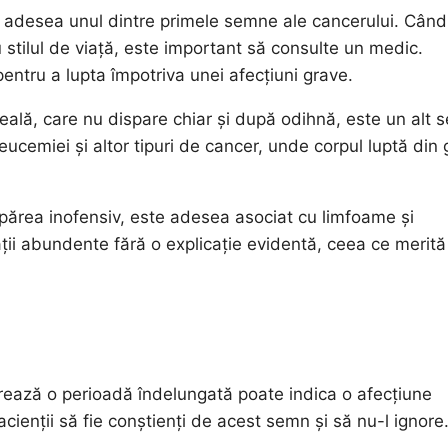
i adesea unul dintre primele semne ale cancerului. Când
 stilul de viață, este important să consulte un medic.
tru a lupta împotriva unei afecțiuni grave.
eală, care nu dispare chiar și după odihnă, este un alt 
eucemiei și altor tipuri de cancer, unde corpul luptă din 
părea inofensiv, este adesea asociat cu limfoame și
ții abundente fără o explicație evidentă, ceea ce merită
rează o perioadă îndelungată poate indica o afecțiune
cienții să fie conștienți de acest semn și să nu-l ignore