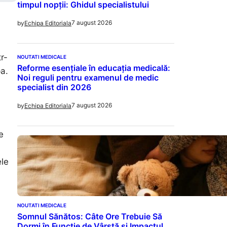
timpul nopții: Ghidul specialistului
7 august 2026
by
Echipa Editoriala
r-
NOUTATI MEDICALE
Reforme esențiale în educația medicală:
pa.
Noi reguli pentru examenul de medic
specialist din 2026
7 august 2026
by
Echipa Editoriala
e
ele
NOUTATI MEDICALE
Somnul Sănătos: Câte Ore Trebuie Să
Dormi în Funcție de Vârstă și Impactul