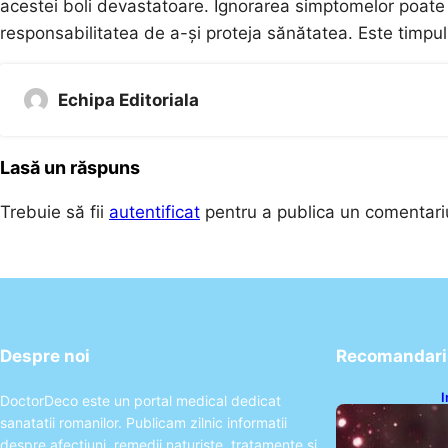
acestei boli devastatoare. Ignorarea simptomelor poate a
responsabilitatea de a-și proteja sănătatea. Este timpul
Echipa Editoriala
Lasă un răspuns
Trebuie să fii
autentificat
pentru a publica un comentari
Despre noi
Recomandari 
I
DoctorDeco este un portal medical dedicat
ș
sanatatii romanilor. Publicam zilnic informatii
î
despre afectiuni, remedii naturiste, tratamente si