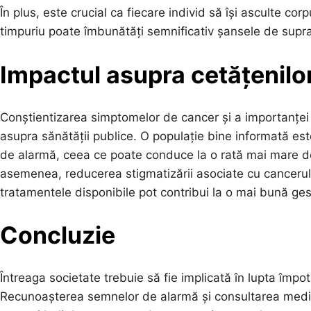
În plus, este crucial ca fiecare individ să își asculte co
timpuriu poate îmbunătăți semnificativ șansele de supravi
Impactul asupra cetățenilo
Conștientizarea simptomelor de cancer și a importanței
asupra sănătății publice. O populație bine informată es
de alarmă, ceea ce poate conduce la o rată mai mare de su
asemenea, reducerea stigmatizării asociate cu cancerul
tratamentele disponibile pot contribui la o mai bună gest
Concluzie
Întreaga societate trebuie să fie implicată în lupta împot
Recunoașterea semnelor de alarmă și consultarea medica