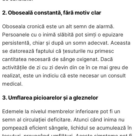
2. Oboseală constantă, fără motiv clar
Oboseala cronică este un alt semn de alarmă.
Persoanele cu o inimă slăbită pot simți o epuizare
persistentă, chiar și după un somn adecvat. Aceasta
se datorează faptului că țesuturile nu primesc
cantitatea necesară de sânge oxigenat. Dacă
activitățile de zi cu zi devin din ce în ce mai greu de
realizat, este un indiciu că este necesar un consult
medical.
3. Umflarea picioarelor și a gleznelor
Edemele la nivelul membrelor inferioare pot fi un
semn al circulației deficitare. Atunci când inima nu
pompează eficient sângele, lichidul se acumulează în
țesuturi, provocând umflături. Aceste simptome pot fi