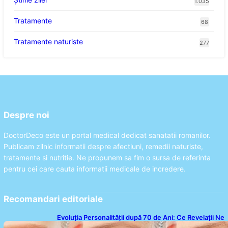
1.035
Tratamente
68
Tratamente naturiste
277
Despre noi
DoctorDeco este un portal medical dedicat sanatatii romanilor.
Publicam zilnic informatii despre afectiuni, remedii naturiste,
tratamente si nutritie. Ne propunem sa fim o sursa de referinta
pentru cei care cauta informatii medicale de incredere.
Recomandari editoriale
Evoluția Personalității după 70 de Ani: Ce Revelații Ne
Oferă Studiile Psihologice