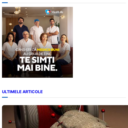
r
c
h
ULTIMELE ARTICOLE