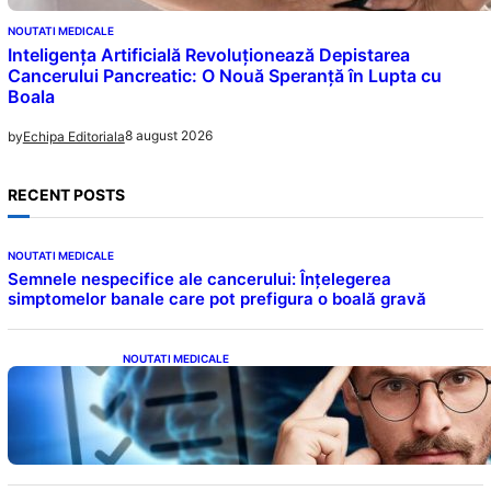
NOUTATI MEDICALE
Inteligența Artificială Revoluționează Depistarea
Cancerului Pancreatic: O Nouă Speranță în Lupta cu
Boala
8 august 2026
by
Echipa Editoriala
RECENT POSTS
NOUTATI MEDICALE
Semnele nespecifice ale cancerului: Înțelegerea
simptomelor banale care pot prefigura o boală gravă
NOUTATI MEDICALE
Inteligența dincolo de note: Semnele unui IQ
ridicat care nu țin de școală