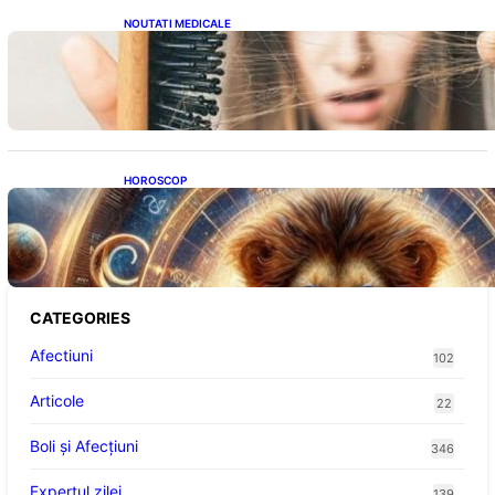
NOUTATI MEDICALE
Semnele unei deficiențe de proteine:
Impactul asupra sănătății tale
HOROSCOP
Portalul Leului 8/8: Oportunități de
Abundență pentru Cinci Zodii în 2026
CATEGORIES
Afectiuni
102
Articole
22
Boli și Afecțiuni
346
Expertul zilei
139