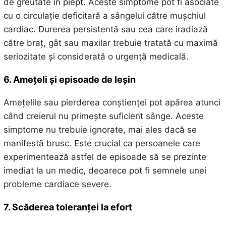
de greutate în piept. Aceste simptome pot fi asociate
cu o circulație deficitară a sângelui către mușchiul
cardiac. Durerea persistentă sau cea care iradiază
către braț, gât sau maxilar trebuie tratată cu maximă
seriozitate și considerată o urgență medicală.
6. Amețeli și episoade de leșin
Amețelile sau pierderea conștienței pot apărea atunci
când creierul nu primește suficient sânge. Aceste
simptome nu trebuie ignorate, mai ales dacă se
manifestă brusc. Este crucial ca persoanele care
experimentează astfel de episoade să se prezinte
imediat la un medic, deoarece pot fi semnele unei
probleme cardiace severe.
7. Scăderea toleranței la efort