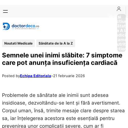
Sari
Skip
la
to
Boli si
Afectiun
conținut
content
Sănătat
de la A la
Medici
Tratame
Noutati Medicale
Sănătate de la A la Z
Nutriti
Diction
Semnele unei inimi slăbite: 7 simptome
care pot anunța insuficiența cardiacă
Posted by
Echipa Editoriala
–
21 februarie 2026
Problemele de sănătate ale inimii sunt adesea
insidioase, dezvoltându-se lent și fără avertisment.
Corpul uman, însă, trimite mesaje clare despre starea
sa, iar înțelegerea acestora este esențială pentru
prevenirea unor complicații severe, cum ar fi