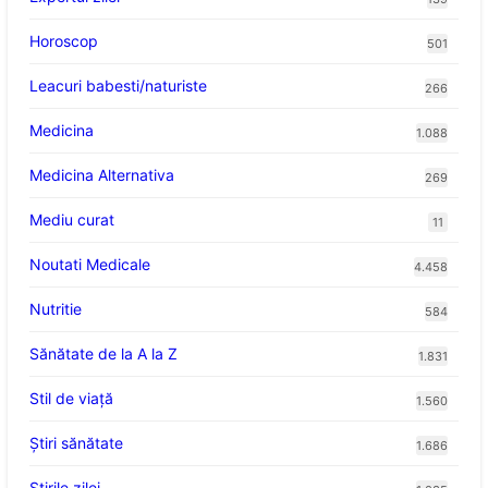
Horoscop
501
Leacuri babesti/naturiste
266
Medicina
1.088
Medicina Alternativa
269
Mediu curat
11
Noutati Medicale
4.458
Nutritie
584
Sănătate de la A la Z
1.831
Stil de viaţă
1.560
Ştiri sănătate
1.686
Știrile zilei