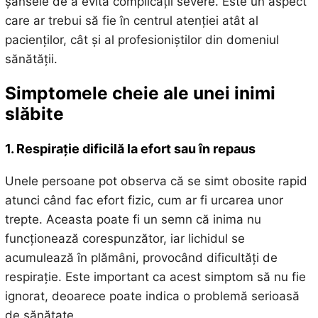
șansele de a evita complicații severe. Este un aspect
care ar trebui să fie în centrul atenției atât al
pacienților, cât și al profesioniștilor din domeniul
sănătății.
Simptomele cheie ale unei inimi
slăbite
1. Respirație dificilă la efort sau în repaus
Unele persoane pot observa că se simt obosite rapid
atunci când fac efort fizic, cum ar fi urcarea unor
trepte. Aceasta poate fi un semn că inima nu
funcționează corespunzător, iar lichidul se
acumulează în plămâni, provocând dificultăți de
respirație. Este important ca acest simptom să nu fie
ignorat, deoarece poate indica o problemă serioasă
de sănătate.