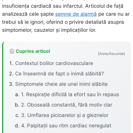
insuficiența cardiacă sau infarctul. Articolul de față
analizează cele șapte
semne de alarmă
pe care nu ar
trebui să le ignori, oferind o privire detaliată asupra
simptomelor, cauzelor și implicațiilor lor.
Cuprins articol
[Arata/Ascunde]
Contextul bolilor cardiovasculare
Ce înseamnă de fapt o inimă slăbită?
Simptomele cheie ale unei inimi slăbite
1. Respirație dificilă la efort sau în repaus
2. Oboseală constantă, fără motiv clar
3. Umflarea picioarelor și a gleznelor
4. Palpitații sau ritm cardiac neregulat