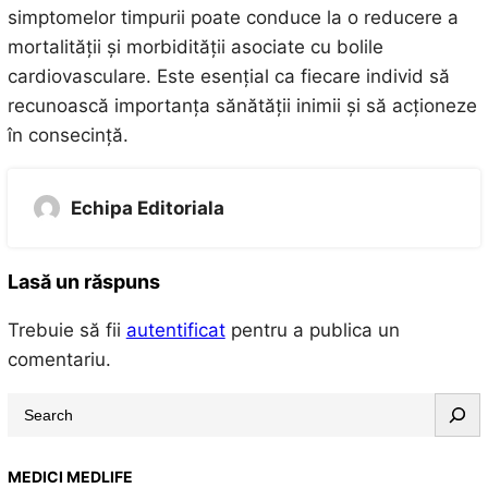
simptomelor timpurii poate conduce la o reducere a
mortalității și morbidității asociate cu bolile
cardiovasculare. Este esențial ca fiecare individ să
recunoască importanța sănătății inimii și să acționeze
în consecință.
Echipa Editoriala
Lasă un răspuns
Trebuie să fii
autentificat
pentru a publica un
comentariu.
S
e
a
MEDICI MEDLIFE