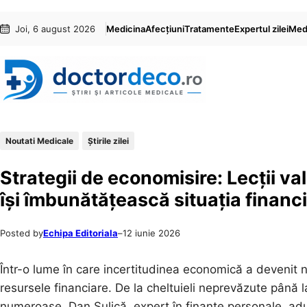
Sari
Skip
Joi, 6 august 2026
Medicina
Afecțiuni
Tratamente
Expertul zilei
Medi
la
to
conținut
content
Noutati Medicale
Știrile zilei
Strategii de economisire: Lecții v
își îmbunătățească situația financ
Posted by
Echipa Editoriala
–
12 iunie 2026
Într-o lume în care incertitudinea economică a devenit 
resursele financiare. De la cheltuieli neprevăzute până l
numeroase. Dan Sulică, expert în finanțe personale, aduc