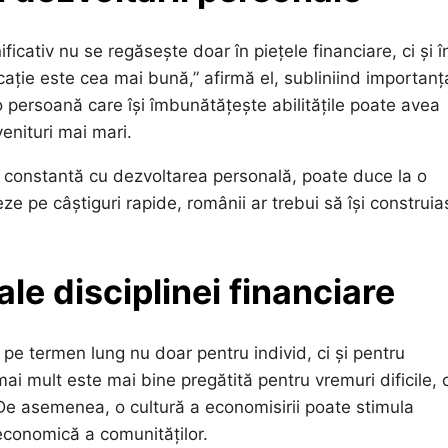
ificativ nu se regăsește doar în piețele financiare, ci și î
cație este cea mai bună,” afirmă el, subliniind importanț
 o persoană care își îmbunătățește abilitățile poate avea
venituri mai mari.
 constantă cu dezvoltarea personală, poate duce la o
ze pe câștiguri rapide, românii ar trebui să își construi
ale disciplinei financiare
i pe termen lung nu doar pentru individ, ci și pentru
i mult este mai bine pregătită pentru vremuri dificile,
De asemenea, o cultură a economisirii poate stimula
a economică a comunităților.