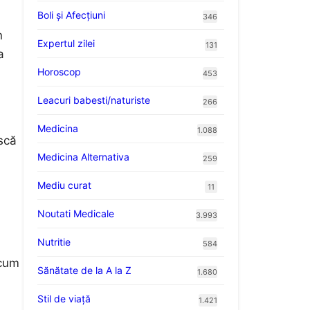
Boli și Afecțiuni
346
n
Expertul zilei
131
a
Horoscop
453
Leacuri babesti/naturiste
266
Medicina
1.088
ască
Medicina Alternativa
259
Mediu curat
11
Noutati Medicale
3.993
Nutritie
584
 cum
Sănătate de la A la Z
1.680
Stil de viaţă
1.421