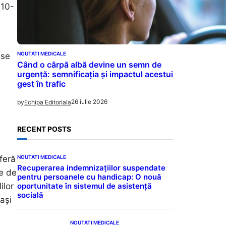
 10-
NOUTATI MEDICALE
 se
Când o cârpă albă devine un semn de
urgență: semnificația și impactul acestui
gest în trafic
26 iulie 2026
by
Echipa Editoriala
RECENT POSTS
NOUTATI MEDICALE
feră
Recuperarea indemnizațiilor suspendate
re de
pentru persoanele cu handicap: O nouă
oportunitate în sistemul de asistență
ilor
socială
ași
NOUTATI MEDICALE