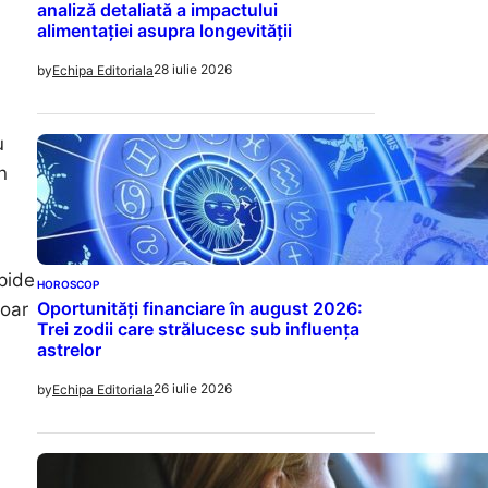
analiză detaliată a impactului
alimentației asupra longevității
28 iulie 2026
by
Echipa Editoriala
u
n
apide
HOROSCOP
Oportunități financiare în august 2026:
doar
Trei zodii care strălucesc sub influența
astrelor
26 iulie 2026
by
Echipa Editoriala