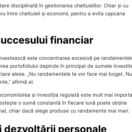
 disciplinată în gestionarea cheltuielilor. Chiar și cu
bru între cheltuieli și economii, pentru a evita capcana
 succesului financiar
 investească este concentrarea excesivă pe randamentel
șterea portofoliului depinde în principal de sumele investit
iare alese. „Nu randamentele te vor face mai bogat. Nu
ante,” afirmă el.
economisirea și investiția regulată este mult mai import
vestește o sumă constantă în fiecare lună poate obține
onal, chiar dacă alege produse cu randamente mai mari.
i dezvoltării personale