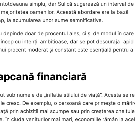
ntotdeauna simplu, dar Sulică sugerează un interval de
tru majoritatea oamenilor. Această abordare are la bază
imp, la acumularea unor sume semnificative.
 depinde doar de procentul ales, ci și de modul în care
i încep cu intenții ambițioase, dar se pot descuraja rapid
unui procent moderat și constant este esențială pentru a
 capcană financiară
 sub numele de „inflația stilului de viață”. Acesta se re
urile cresc. De exemplu, o persoană care primește o mări
iață prin achiziții mai scumpe sau prin creșterea cheltuiel
, în ciuda veniturilor mai mari, economiile rămân la acel