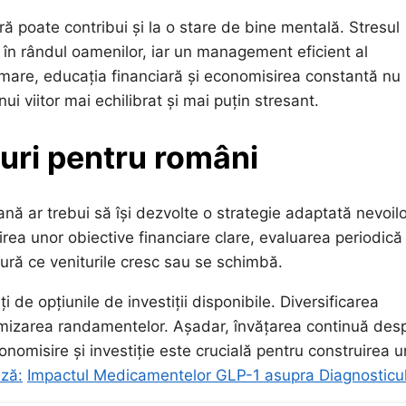
ră poate contribui și la o stare de bine mentală. Stresul
e în rândul oamenilor, iar un management eficient al
rmare, educația financiară și economisirea constantă nu
 viitor mai echilibrat și mai puțin stresant.
turi pentru români
ană ar trebui să își dezvolte o strategie adaptată nevoilo
rea unor obiective financiare clare, evaluarea periodică
sură ce veniturile cresc sau se schimbă.
de opțiunile de investiții disponibile. Diversificarea
maximizarea randamentelor. Așadar, învățarea continuă des
nomisire și investiție este crucială pentru construirea u
eză:
Impactul Medicamentelor GLP-1 asupra Diagnosticul