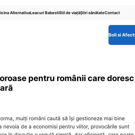
cina Alternativa
Leacuri Babesti
Stil de viaţă
Ştiri sănătate
Contact
Boli si Afect
aloroase pentru românii care doresc
iară
norma, mulți români caută să își gestioneze mai bine
a nevoia de a economisi pentru viitor, provocările sunt
e în discuție o regulă simplă, dar eficientă, care poate