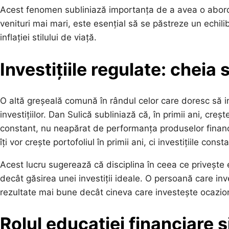
Acest fenomen subliniază importanța de a avea o abordare
venituri mai mari, este esențial să se păstreze un echili
inflației stilului de viață.
Investițiile regulate: cheia
O altă greșeală comună în rândul celor care doresc să
investițiilor. Dan Sulică subliniază că, în primii ani, cre
constant, nu neapărat de performanța produselor financ
îți vor crește portofoliul în primii ani, ci investițiile const
Acest lucru sugerează că disciplina în ceea ce privește 
decât găsirea unei investiții ideale. O persoană care in
rezultate mai bune decât cineva care investește ocazi
Rolul educației financiare ș