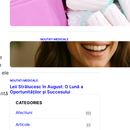
Tampoanele menstruale: O
analiză profundă a riscurilor
legate de metale toxice
NOUTATI MEDICALE
Ceaiul – Băutura care
protejează inima:
Descoperiri recente despre
e
beneficiile consumului zilnic
e
 ele
NOUTATI MEDICALE
Leii Strălucesc în August: O Lună a
Oportunităților și Succesului
antă
CATEGORIES
Afectiuni
102
Articole
22