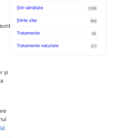
Ştiri sănătate
1.596
Știrile zilei
968
 sunt
Tratamente
68
Tratamente naturiste
277
r și
 a
pre
nui
ui