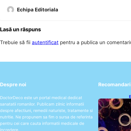
Echipa Editoriala
Lasă un răspuns
Trebuie să fii
autentificat
pentru a publica un comentari
Despre noi
Recomandari 
E
DoctorDeco este un portal medical dedicat
2
sanatatii romanilor. Publicam zilnic informatii
T
despre afectiuni, remedii naturiste, tratamente si
nutritie. Ne propunem sa fim o sursa de referinta
pentru cei care cauta informatii medicale de
incredere.