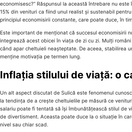
economisesc?” Răspunsul la această întrebare nu este î
15% din venituri ca fiind unul realist și sustenabil pen
principiul economisirii constante, care poate duce, în t
Este important de menționat că succesul economisirii nu
integrează acest obicei în viața de zi cu zi. Mulți român
când apar cheltuieli neașteptate. De aceea, stabilirea 
menține motivația pe termen lung.
Inflația stilului de viață: o
Un alt aspect discutat de Sulică este fenomenul cunoscut
la tendința de a crește cheltuielile pe măsură ce venit
salariu poate fi tentată să își îmbunătățească stilul de v
de divertisment. Aceasta poate duce la o situație în care
nivel sau chiar scad.