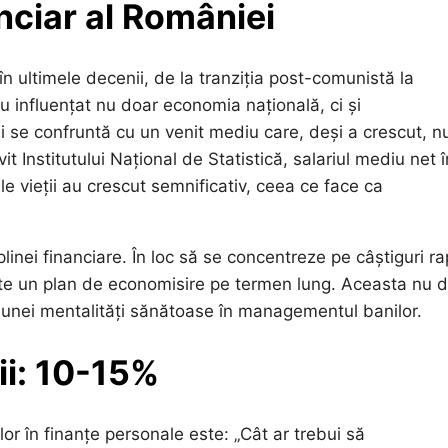
nciar al României
ultimele decenii, de la tranziția post-comunistă la
 influențat nu doar economia națională, ci și
i se confruntă cu un venit mediu care, deși a crescut, n
 Institutului Național de Statistică, salariul mediu net î
e vieții au crescut semnificativ, ceea ce face ca
linei financiare. În loc să se concentreze pe câștiguri r
volte un plan de economisire pe termen lung. Aceasta nu 
a unei mentalități sănătoase în managementul banilor.
ii: 10-15%
or în finanțe personale este: „Cât ar trebui să