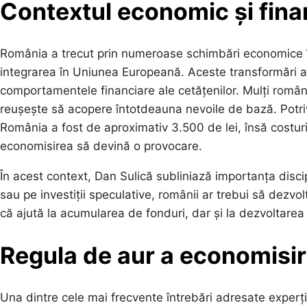
Contextul economic și fina
România a trecut prin numeroase schimbări economice în 
integrarea în Uniunea Europeană. Aceste transformări au
comportamentele financiare ale cetățenilor. Mulți român
reușește să acopere întotdeauna nevoile de bază. Potrivit
România a fost de aproximativ 3.500 de lei, însă costuril
economisirea să devină o provocare.
În acest context, Dan Sulică subliniază importanța discip
sau pe investiții speculative, românii ar trebui să dez
că ajută la acumularea de fonduri, dar și la dezvoltare
Regula de aur a economisir
Una dintre cele mai frecvente întrebări adresate experțil