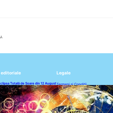
u.
editoriale
Legale
clipsa Totală de Soare din 12 August
Termeni și Condiții
026: O Analiză a Impactului asupra
rei Zodii și a Ciclului de 18 Ani
Politica de Confidențialitate
Politica de Cookies
Disclaimer