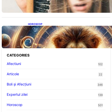
HOROSCOP
Portalul Leului 8/8: Oportunități de
Abundență pentru Cinci Zodii în 2026
CATEGORIES
Afectiuni
102
Articole
22
Boli și Afecțiuni
346
Expertul zilei
139
Horoscop
501