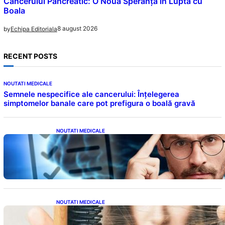
Cancerului Pancreatic: O Nouă Speranță în Lupta cu
Boala
8 august 2026
by
Echipa Editoriala
RECENT POSTS
NOUTATI MEDICALE
Semnele nespecifice ale cancerului: Înțelegerea
simptomelor banale care pot prefigura o boală gravă
NOUTATI MEDICALE
Inteligența dincolo de note: Semnele unui IQ
ridicat care nu țin de școală
NOUTATI MEDICALE
Semnele unei deficiențe de proteine:
Impactul asupra sănătății tale