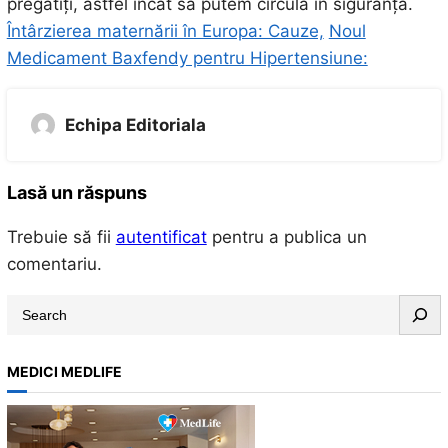
pregătiți, astfel încât să putem circula în siguranță.
Întârzierea maternării în Europa: Cauze,
Noul
Medicament Baxfendy pentru Hipertensiune:
Echipa Editoriala
Lasă un răspuns
Trebuie să fii
autentificat
pentru a publica un
comentariu.
S
e
a
MEDICI MEDLIFE
r
c
h