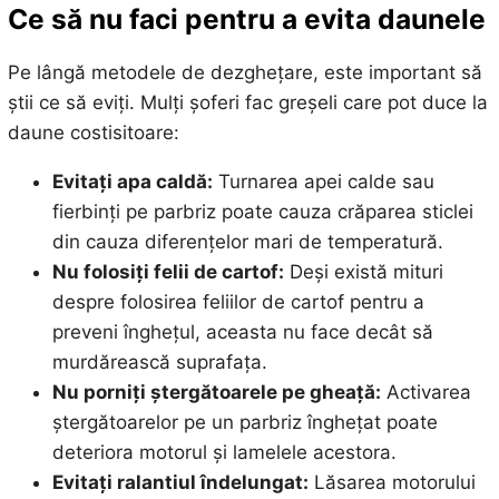
Ce să nu faci pentru a evita daunele
Pe lângă metodele de dezghețare, este important să
știi ce să eviți. Mulți șoferi fac greșeli care pot duce la
daune costisitoare:
Evitați apa caldă:
Turnarea apei calde sau
fierbinți pe parbriz poate cauza crăparea sticlei
din cauza diferențelor mari de temperatură.
Nu folosiți felii de cartof:
Deși există mituri
despre folosirea feliilor de cartof pentru a
preveni înghețul, aceasta nu face decât să
murdărească suprafața.
Nu porniți ștergătoarele pe gheață:
Activarea
ștergătoarelor pe un parbriz înghețat poate
deteriora motorul și lamelele acestora.
Evitați ralantiul îndelungat:
Lăsarea motorului