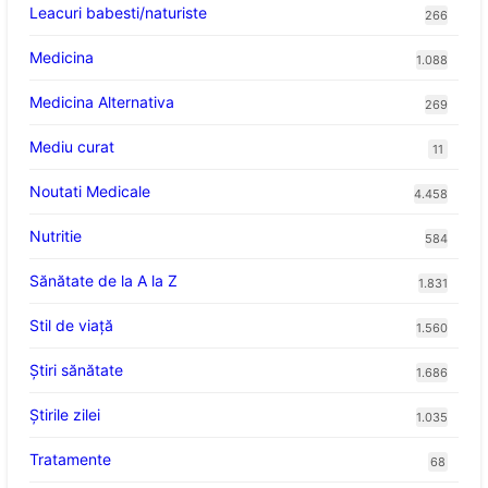
Leacuri babesti/naturiste
266
Medicina
1.088
Medicina Alternativa
269
Mediu curat
11
Noutati Medicale
4.458
Nutritie
584
Sănătate de la A la Z
1.831
Stil de viaţă
1.560
Ştiri sănătate
1.686
Știrile zilei
1.035
Tratamente
68