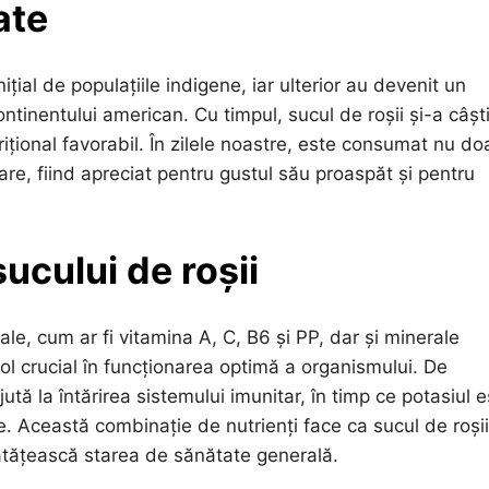
ate
ițial de populațiile indigene, iar ulterior au devenit un
tinentului american. Cu timpul, sucul de roșii și-a câșt
utrițional favorabil. În zilele noastre, este consumat nu do
nare, fiind apreciat pentru gustul său proaspăt și pentru
sucului de roșii
le, cum ar fi vitamina A, C, B6 și PP, dar și minerale
rol crucial în funcționarea optimă a organismului. De
tă la întărirea sistemului imunitar, în timp ce potasiul e
e. Această combinație de nutrienți face ca sucul de roși
nătățească starea de sănătate generală.