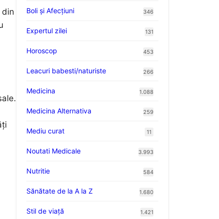
Boli și Afecțiuni
 din
346
u
Expertul zilei
131
Horoscop
453
Leacuri babesti/naturiste
266
Medicina
1.088
sale.
Medicina Alternativa
259
ți
Mediu curat
11
Noutati Medicale
3.993
Nutritie
584
Sănătate de la A la Z
1.680
Stil de viaţă
1.421