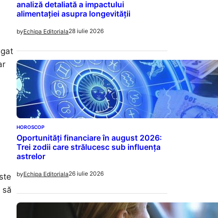
analiză detaliată a impactului
alimentației asupra longevității
28 iulie 2026
by
Echipa Editoriala
igat
ar
HOROSCOP
Oportunități financiare în august 2026:
Trei zodii care strălucesc sub influența
astrelor
26 iulie 2026
by
Echipa Editoriala
ste
i să