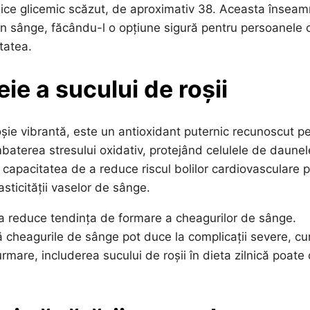
indice glicemic scăzut, de aproximativ 38. Aceasta însea
din sânge, făcându-l o opțiune sigură pentru persoanele 
tatea.
e a sucului de roșii
roșie vibrantă, este un antioxidant puternic recunoscut p
ombaterea stresului oxidativ, protejând celulele de daunel
are capacitatea de a reduce riscul bolilor cardiovasculare p
sticității vaselor de sânge.
 a reduce tendința de formare a cheagurilor de sânge.
ă cheagurile de sânge pot duce la complicații severe, c
urmare, includerea sucului de roșii în dieta zilnică poate 