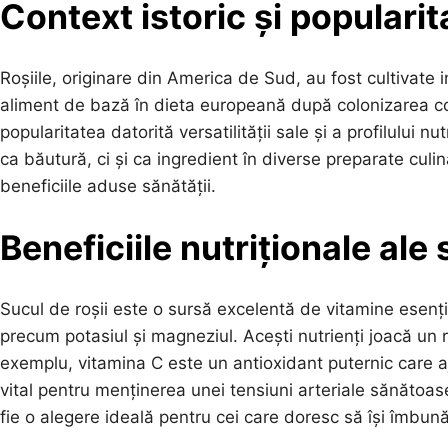
Context istoric și popularit
Roșiile, originare din America de Sud, au fost cultivate in
aliment de bază în dieta europeană după colonizarea con
popularitatea datorită versatilității sale și a profilului n
ca băutură, ci și ca ingredient în diverse preparate culi
beneficiile aduse sănătății.
Beneficiile nutriționale ale 
Sucul de roșii este o sursă excelentă de vitamine esenția
precum potasiul și magneziul. Acești nutrienți joacă un 
exemplu, vitamina C este un antioxidant puternic care aju
vital pentru menținerea unei tensiuni arteriale sănătoas
fie o alegere ideală pentru cei care doresc să își îmbu