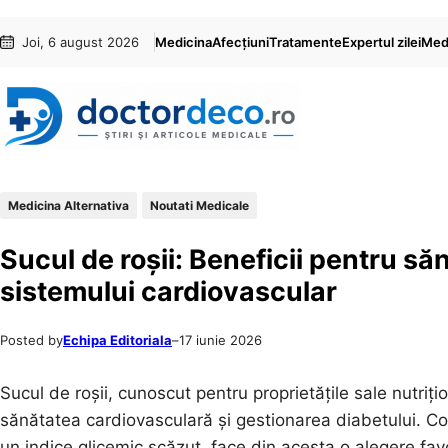
Sari
Skip
Joi, 6 august 2026
Medicina
Afecțiuni
Tratamente
Expertul zilei
Medi
la
to
conținut
content
Medicina Alternativa
Noutati Medicale
Sucul de roșii: Beneficii pentru să
sistemului cardiovascular
Posted by
Echipa Editoriala
–
17 iunie 2026
Sucul de roșii, cunoscut pentru proprietățile sale nutrițion
sănătatea cardiovasculară și gestionarea diabetului. Con
un indice glicemic scăzut, face din acesta o alegere fa