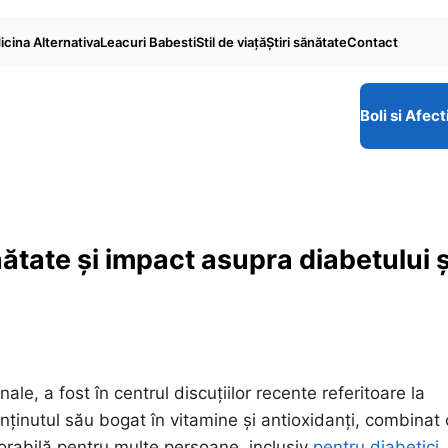
cina Alternativa
Leacuri Babesti
Stil de viaţă
Ştiri sănătate
Contact
Boli si Afect
nătate și impact asupra diabetului ș
ale, a fost în centrul discuțiilor recente referitoare la
ținutul său bogat în vitamine și antioxidanți, combinat 
vorabilă pentru multe persoane, inclusiv
pentru diabetici
.