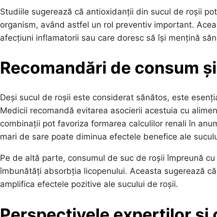
Studiile sugerează că antioxidanții din sucul de roșii pot
organism, având astfel un rol preventiv important. Acea
afecțiuni inflamatorii sau care doresc să își mențină să
Recomandări de consum și 
Deși sucul de roșii este considerat sănătos, este esenți
Medicii recomandă evitarea asocierii acestuia cu alime
combinații pot favoriza formarea calculilor renali în a
mari de sare poate diminua efectele benefice ale suculu
Pe de altă parte, consumul de suc de roșii împreună cu 
îmbunătăți absorbția licopenului. Aceasta sugerează că 
amplifica efectele pozitive ale sucului de roșii.
Perspectivele experților și 