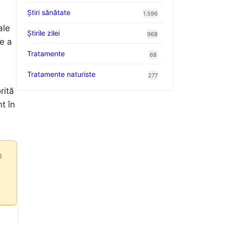
Ştiri sănătate
1.596
ale
Știrile zilei
968
e a
Tratamente
68
Tratamente naturiste
277
rită
t în
l