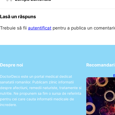
Lasă un răspuns
Trebuie să fii
autentificat
pentru a publica un comentari
Despre noi
Recomandari 
E
DoctorDeco este un portal medical dedicat
2
sanatatii romanilor. Publicam zilnic informatii
T
despre afectiuni, remedii naturiste, tratamente si
nutritie. Ne propunem sa fim o sursa de referinta
pentru cei care cauta informatii medicale de
incredere.