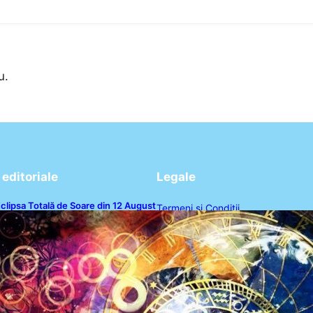
u.
editoriale
Legale
clipsa Totală de Soare din 12 August
Termeni și Condiții
026: O Analiză a Impactului asupra
rei Zodii și a Ciclului de 18 Ani
Politica de Confidențialitate
Politica de Cookies
Disclaimer
Contact