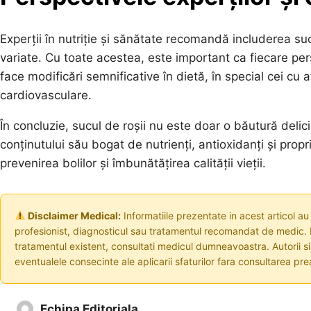
Experții în nutriție și sănătate recomandă includerea sucul
variate. Cu toate acestea, este important ca fiecare per
face modificări semnificative în dietă, în special cei cu 
cardiovasculare.
În concluzie, sucul de roșii nu este doar o băutură delici
conținutului său bogat de nutrienți, antioxidanți și propr
prevenirea bolilor și îmbunătățirea calității vieții.
Disclaimer Medical:
Informatiile prezentate in acest articol au
profesionist, diagnosticul sau tratamentul recomandat de medic. I
tratamentul existent, consultati medicul dumneavoastra. Autorii s
eventualele consecinte ale aplicarii sfaturilor fara consultarea prea
Echipa Editoriala