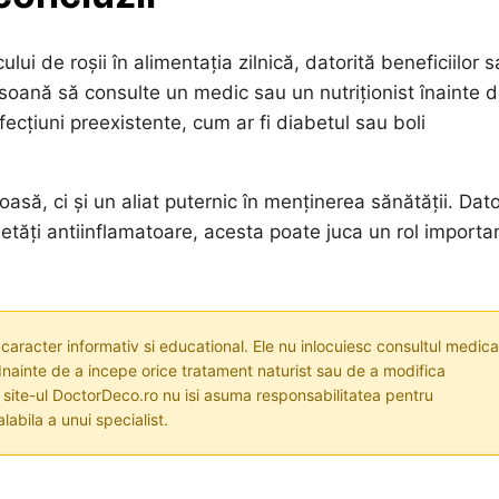
ui de roșii în alimentația zilnică, datorită beneficiilor s
soană să consulte un medic sau un nutriționist înainte d
afecțiuni preexistente, cum ar fi diabetul sau boli
oasă, ci și un aliat puternic în menținerea sănătății. Dato
ietăți antiinflamatoare, acesta poate juca un rol importan
 caracter informativ si educational. Ele nu inlocuiesc consultul medica
nainte de a incepe orice tratament naturist sau de a modifica
i site-ul DoctorDeco.ro nu isi asuma responsabilitatea pentru
labila a unui specialist.