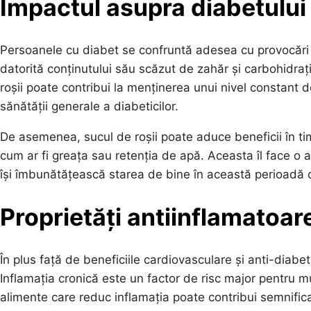
Impactul asupra diabetului 
Persoanele cu diabet se confruntă adesea cu provocări î
datorită conținutului său scăzut de zahăr și carbohidraț
roșii poate contribui la menținerea unui nivel constant 
sănătății generale a diabeticilor.
De asemenea, sucul de roșii poate aduce beneficii în ti
cum ar fi greața sau retenția de apă. Aceasta îl face o 
își îmbunătățească starea de bine în această perioadă d
Proprietăți antiinflamatoare
În plus față de beneficiile cardiovasculare și anti-diabeti
Inflamația cronică este un factor de risc major pentru mu
alimente care reduc inflamația poate contribui semnific