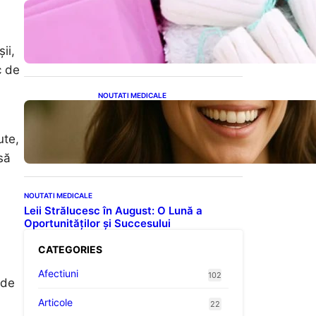
Tampoanele menstruale: O
analiză profundă a riscurilor
legate de metale toxice
ii,
c de
NOUTATI MEDICALE
Ceaiul – Băutura care
protejează inima:
Descoperiri recente despre
ute,
beneficiile consumului zilnic
să
NOUTATI MEDICALE
Leii Strălucesc în August: O Lună a
Oportunităților și Succesului
CATEGORIES
Afectiuni
102
 de
Articole
22