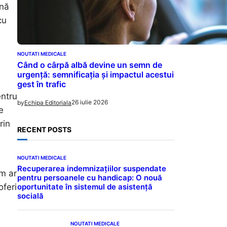
mnă
cu
NOUTATI MEDICALE
Când o cârpă albă devine un semn de
urgență: semnificația și impactul acestui
gest în trafic
entru
26 iulie 2026
by
Echipa Editoriala
e
rin
RECENT POSTS
NOUTATI MEDICALE
Recuperarea indemnizațiilor suspendate
um ar
pentru persoanele cu handicap: O nouă
oportunitate în sistemul de asistență
oferi
socială
NOUTATI MEDICALE