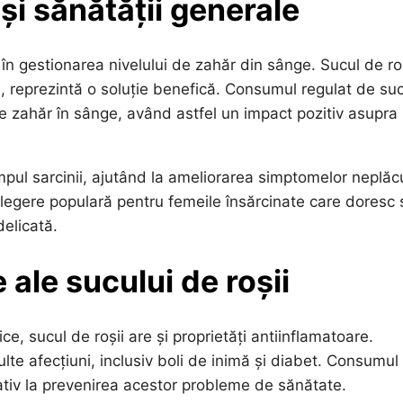
și sănătății generale
n gestionarea nivelului de zahăr din sânge. Sucul de roș
i, reprezintă o soluție benefică. Consumul regulat de su
de zahăr în sânge, având astfel un impact pozitiv asupra
mpul sarcinii, ajutând la ameliorarea simptomelor neplăc
alegere populară pentru femeile însărcinate care doresc 
elicată.
 ale sucului de roșii
ce, sucul de roșii are și proprietăți antiinflamatoare.
lte afecțiuni, inclusiv boli de inimă și diabet. Consumul
ativ la prevenirea acestor probleme de sănătate.