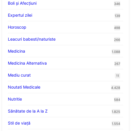
Boli și Afecțiuni
346
Expertul zilei
139
Horoscop
498
Leacuri babesti/naturiste
266
Medicina
1.088
Medicina Alternativa
267
Mediu curat
11
Noutati Medicale
4.428
Nutritie
584
Sănătate de la A la Z
1.825
Stil de viaţă
1.554