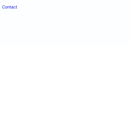
Contact
doctordeco.ro
©2026. All Rights Reserved.