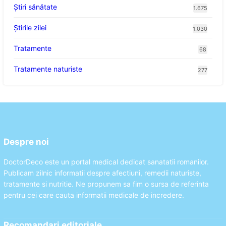
Ştiri sănătate
1.675
Știrile zilei
1.030
Tratamente
68
Tratamente naturiste
277
Despre noi
DoctorDeco este un portal medical dedicat sanatatii romanilor.
Publicam zilnic informatii despre afectiuni, remedii naturiste,
tratamente si nutritie. Ne propunem sa fim o sursa de referinta
pentru cei care cauta informatii medicale de incredere.
Recomandari editoriale