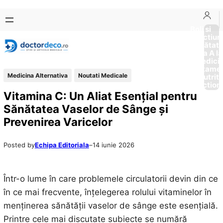
Sari
Skip
la
to
Boli si
Afectiun
conținut
content
Sănătat
de la A la
Medici
Tratame
Medicina Alternativa
Noutati Medicale
Nutriti
Diction
Vitamina C: Un Aliat Esențial pentru
Sănătatea Vaselor de Sânge și
Prevenirea Varicelor
Posted by
Echipa Editoriala
–
14 iunie 2026
Într-o lume în care problemele circulatorii devin din ce
în ce mai frecvente, înțelegerea rolului vitaminelor în
menținerea sănătății vaselor de sânge este esențială.
Printre cele mai discutate subiecte se numără