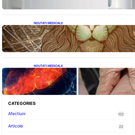
NOUTATI MEDICALE
Energia Portalului 8:8:8: O Fereastră
Cosmică pentru Transformări în Viața Ta
NOUTATI MEDICALE
Ficatul Gras: Semnalul Ușor Ignorat de la
Picioare și Importanța Diagnosticării Timpurii
CATEGORIES
Afectiuni
102
Articole
22