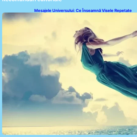
Mesajele Universului: Ce Înseamnă Visele Repetate
și Interpretările Lor Profunde