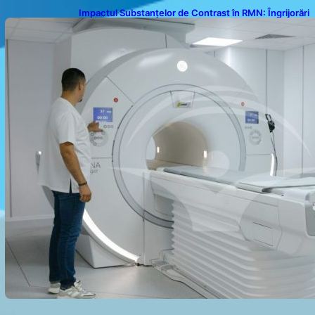
Impactul Substanțelor de Contrast în RMN: Îngrijorări
Legate de Gadoliniu și Acidul Oxalic