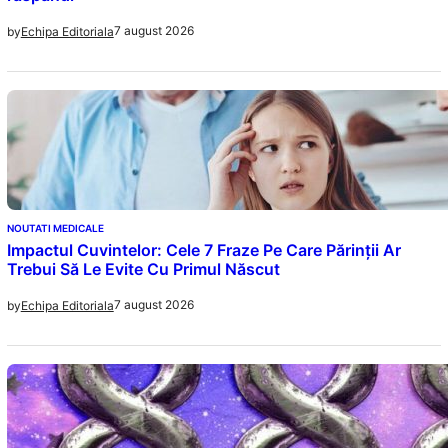
7 august 2026
by
Echipa Editoriala
NOUTATI MEDICALE
Impactul Cuvintelor: Cele 7 Fraze Pe Care Părinții Ar
Trebui Să Le Evite Cu Primul Născut
7 august 2026
by
Echipa Editoriala