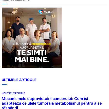
r
c
h
ULTIMELE ARTICOLE
NOUTATI MEDICALE
Mecanismele supraviețuirii cancerului: Cum își
adaptează celulele tumorală metabolismul pentru a se
răspândi