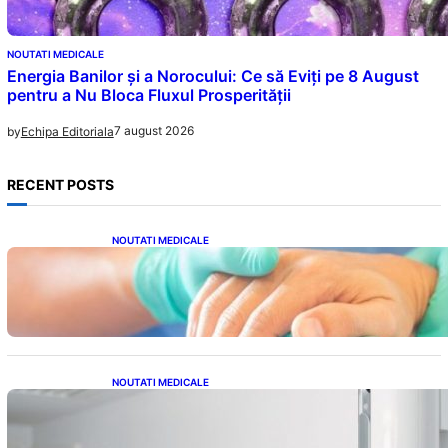
NOUTATI MEDICALE
Energia Banilor și a Norocului: Ce să Eviți pe 8 August
pentru a Nu Bloca Fluxul Prosperității
7 august 2026
by
Echipa Editoriala
RECENT POSTS
NOUTATI MEDICALE
Ghid complet pentru operația gratuită a
mâinii în sistemul public de sănătate: pași,
avantaje și recuperare
NOUTATI MEDICALE
Siguranța Detectorilor de Mișcare: Ce
Trebuie Să Știi Despre Tehnologia de
Securitate