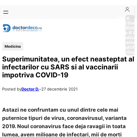
Sari
Skip
la
to
Boli si
Afectiun
conținut
content
Sănătat
de la A la
Medici
Tratame
Medicina
Nutriti
Diction
Superimunitatea, un efect neasteptat al
infectarilor cu SARS si al vaccinarii
impotriva COVID-19
Posted by
Doctor D.
–
27 decembrie 2021
Astazi ne confruntam cu unul dintre cele mai
puternice tipuri de virus, coronavirusul, varianta
2019. Noul coronavirus face deja ravagii in toata
lumea, avem milioane de infectari, mii de morti