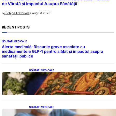
de Vârstă și Impactul Asupra Sănătății
7 august 2026
by
Echipa Editoriala
RECENT POSTS
NOUTATI MEDICALE
Alerta medicală: Riscurile grave asociate cu
medicamentele GLP-1 pentru slăbit și impactul asupra
sănătății publice
NOUTATI MEDICALE
Postul Adormirii Maicii Domnului: Tradiții,
Superstiții și Implicații Spiritualitate în 2026
NOUTATI MEDICALE
Îmbunătățirea sănătății cardiovasculare: