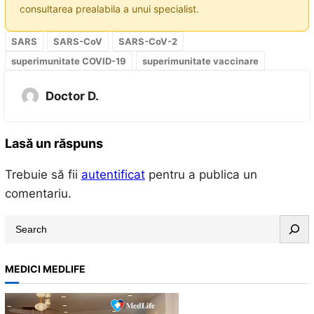
consultarea prealabila a unui specialist.
SARS
SARS-CoV
SARS-CoV-2
superimunitate COVID-19
superimunitate vaccinare
Doctor D.
Lasă un răspuns
Trebuie să fii
autentificat
pentru a publica un
comentariu.
S
e
a
MEDICI MEDLIFE
r
c