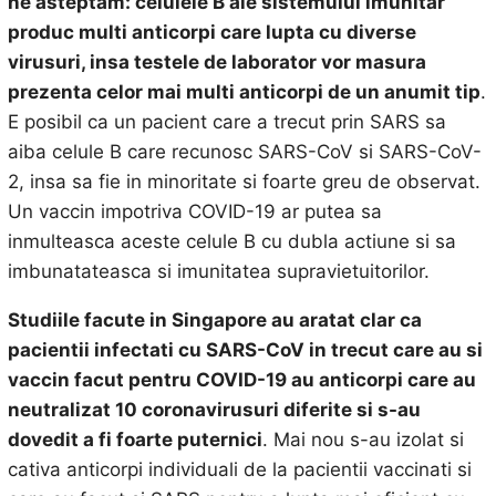
ne asteptam: celulele B ale sistemului imunitar
produc multi anticorpi care lupta cu diverse
virusuri, insa testele de laborator vor masura
prezenta celor mai multi anticorpi de un anumit tip
.
E posibil ca un pacient care a trecut prin SARS sa
aiba celule B care recunosc SARS-CoV si SARS-CoV-
2, insa sa fie in minoritate si foarte greu de observat.
Un vaccin impotriva COVID-19 ar putea sa
inmulteasca aceste celule B cu dubla actiune si sa
imbunatateasca si imunitatea supravietuitorilor.
Studiile facute in Singapore au aratat clar ca
pacientii infectati cu SARS-CoV in trecut care au si
vaccin facut pentru COVID-19 au anticorpi care au
neutralizat 10 coronavirusuri diferite si s-au
dovedit a fi foarte puternici
. Mai nou s-au izolat si
cativa anticorpi individuali de la pacientii vaccinati si