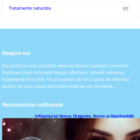
Tratamente naturiste
277
Despre noi
DoctorDeco este un portal medical dedicat sanatatii romanilor.
Publicam zilnic informatii despre afectiuni, remedii naturiste,
tratamente si nutritie. Ne propunem sa fim o sursa de referinta
pentru cei care cauta informatii medicale de incredere.
Recomandari editoriale
Influența lui Venus: Dragoste, Noroc și Oportunități
pentru Tauri și Balanțe în Weekendul 8-9 August