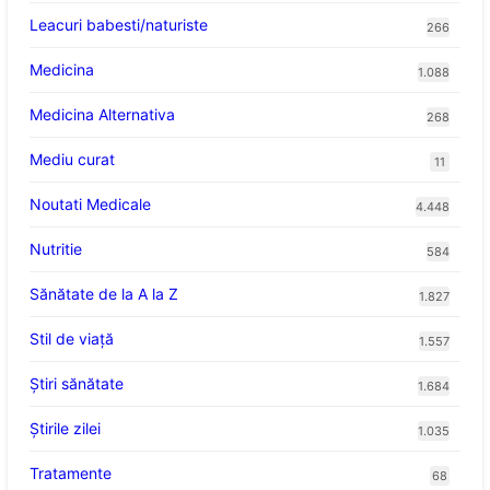
Leacuri babesti/naturiste
266
Medicina
1.088
Medicina Alternativa
268
Mediu curat
11
Noutati Medicale
4.448
Nutritie
584
Sănătate de la A la Z
1.827
Stil de viaţă
1.557
Ştiri sănătate
1.684
Știrile zilei
1.035
Tratamente
68