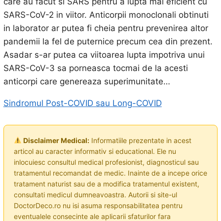
care au facut si SARS pentru a lupta mai eficient cu
SARS-CoV-2 in viitor. Anticorpii monoclonali obtinuti
in laborator ar putea fi cheia pentru prevenirea altor
pandemii la fel de puternice precum cea din prezent.
Asadar s-ar putea ca viitoarea lupta impotriva unui
SARS-CoV-3 sa porneasca tocmai de la acesti
anticorpi care genereaza superimunitate…
Sindromul Post-COVID sau Long-COVID
Disclaimer Medical:
Informatiile prezentate in acest
articol au caracter informativ si educational. Ele nu
inlocuiesc consultul medical profesionist, diagnosticul sau
tratamentul recomandat de medic. Inainte de a incepe orice
tratament naturist sau de a modifica tratamentul existent,
consultati medicul dumneavoastra. Autorii si site-ul
DoctorDeco.ro nu isi asuma responsabilitatea pentru
eventualele consecinte ale aplicarii sfaturilor fara