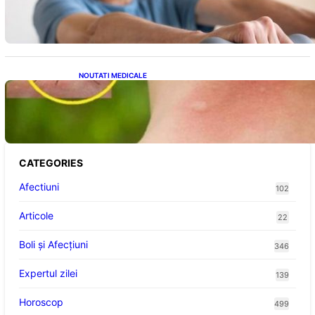
Patru exerciții simple pentru reducerea
tensiunii arteriale la domiciliu
NOUTATI MEDICALE
Cum bacteriile pielii influențează atracția
țânțarilor: O nouă viziune asupra alegerii
victimelor
CATEGORIES
Afectiuni
102
Articole
22
Boli și Afecțiuni
346
Expertul zilei
139
Horoscop
499