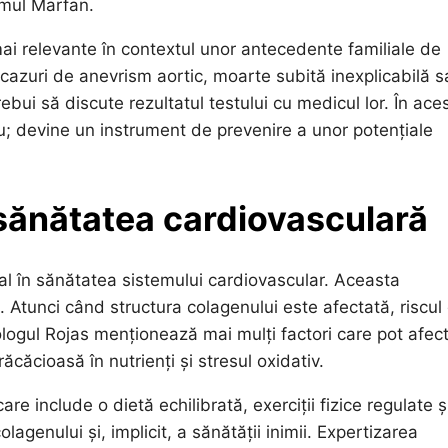
omul Marfan.
mai relevante în contextul unor antecedente familiale de
 cazuri de anevrism aortic, moarte subită inexplicabilă 
ui să discute rezultatul testului cu medicul lor. În ace
iu; devine un instrument de prevenire a unor potențiale
 sănătatea cardiovasculară
tal în sănătatea sistemului cardiovascular. Aceasta
e. Atunci când structura colagenului este afectată, riscul
ologul Rojas menționează mai mulți factori care pot afec
căcioasă în nutrienți și stresul oxidativ.
re include o dietă echilibrată, exerciții fizice regulate ș
lagenului și, implicit, a sănătății inimii. Expertizarea