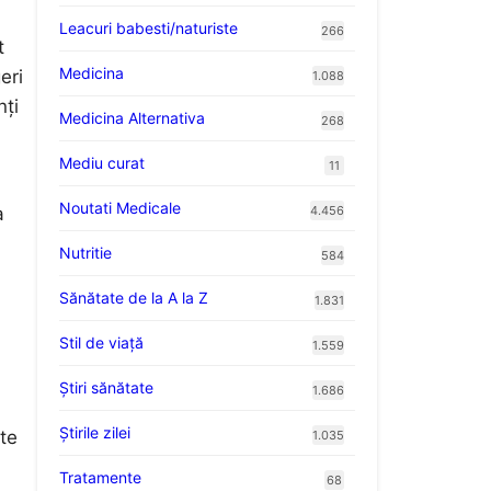
Leacuri babesti/naturiste
266
t
Medicina
eri
1.088
nți
Medicina Alternativa
268
Mediu curat
11
Noutati Medicale
4.456
a
Nutritie
584
Sănătate de la A la Z
1.831
Stil de viaţă
1.559
Ştiri sănătate
1.686
Știrile zilei
ste
1.035
Tratamente
68