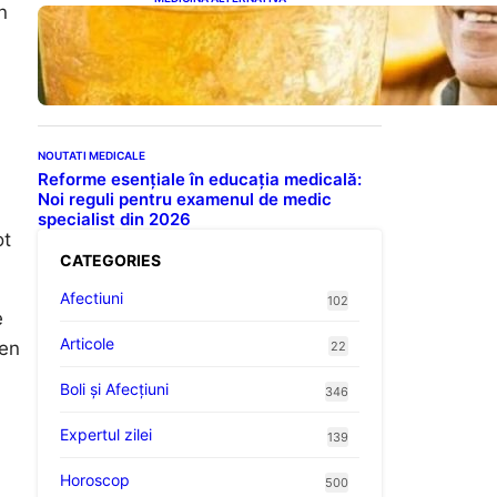
n
Cele cinci băuturi esențiale
pentru menținerea glicemiei
sub control pe timpul nopții:
Ghidul specialistului
NOUTATI MEDICALE
Reforme esențiale în educația medicală:
Noi reguli pentru examenul de medic
specialist din 2026
ot
CATEGORIES
Afectiuni
102
e
Articole
men
22
Boli și Afecțiuni
346
Expertul zilei
139
Horoscop
500