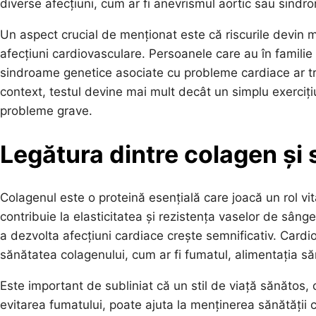
diverse afecțiuni, cum ar fi anevrismul aortic sau sindr
Un aspect crucial de menționat este că riscurile devin 
afecțiuni cardiovasculare. Persoanele care au în familie
sindroame genetice asociate cu probleme cardiace ar treb
context, testul devine mai mult decât un simplu exerciț
probleme grave.
Legătura dintre colagen și
Colagenul este o proteină esențială care joacă un rol vi
contribuie la elasticitatea și rezistența vaselor de sâng
a dezvolta afecțiuni cardiace crește semnificativ. Cardi
sănătatea colagenului, cum ar fi fumatul, alimentația sără
Este important de subliniat că un stil de viață sănătos, ca
evitarea fumatului, poate ajuta la menținerea sănătății co