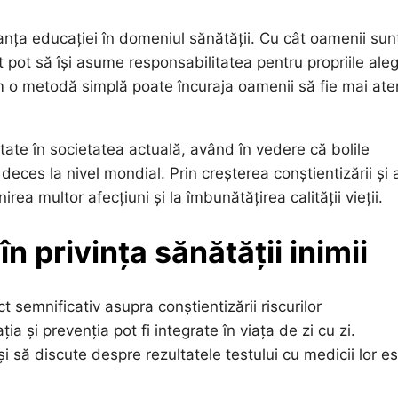
anța educației în domeniul sănătății. Cu cât oamenii sun
t pot să își asume responsabilitatea pentru propriile aleg
 o metodă simplă poate încuraja oamenii să fie mai ate
tate în societatea actuală, având în vedere că bolile
eces la nivel mondial. Prin creșterea conștientizării și 
ea multor afecțiuni și la îmbunătățirea calității vieții.
n privința sănătății inimii
 semnificativ asupra conștientizării riscurilor
și prevenția pot fi integrate în viața de zi cu zi.
și să discute despre rezultatele testului cu medicii lor e