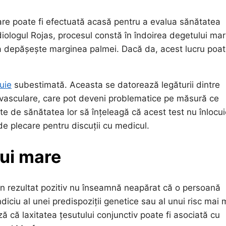
are poate fi efectuată acasă pentru a evalua sănătatea
rdiologul Rojas, procesul constă în îndoirea degetului ma
uia depășește marginea palmei. Dacă da, acest lucru poa
uie
subestimată. Aceasta se datorează legăturii dintre
diovasculare, care pot deveni problematice pe măsură ce
te de sănătatea lor să înțeleagă că acest test nu înlocu
e plecare pentru discuții cu medicul.
lui mare
 Un rezultat pozitiv nu înseamnă neapărat că o persoană
diciu al unei predispoziții genetice sau al unui risc mai
ă că laxitatea țesutului conjunctiv poate fi asociată cu