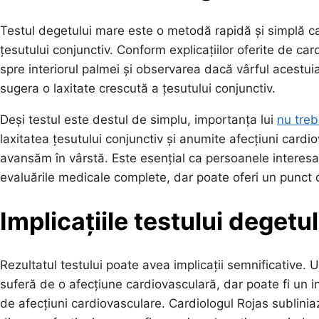
Testul degetului mare este o metodă rapidă și simplă c
țesutului conjunctiv. Conform explicațiilor oferite de ca
spre interiorul palmei și observarea dacă vârful acest
sugera o laxitate crescută a țesutului conjunctiv.
Deși testul este destul de simplu, importanța lui
nu treb
laxitatea țesutului conjunctiv și anumite afecțiuni car
avansăm în vârstă. Este esențial ca persoanele interesa
evaluările medicale complete, dar poate oferi un punct d
Implicațiile testului degetu
Rezultatul testului poate avea implicații semnificative.
suferă de o afecțiune cardiovasculară, dar poate fi un in
de afecțiuni cardiovasculare. Cardiologul Rojas subliniaz