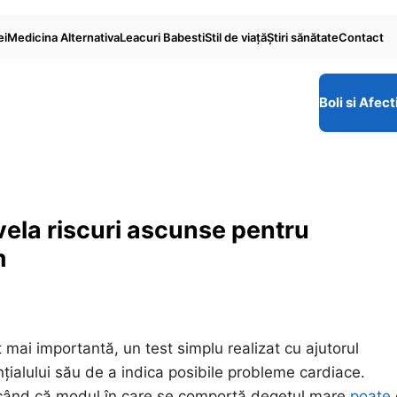
ei
Medicina Alternativa
Leacuri Babesti
Stil de viaţă
Ştiri sănătate
Contact
Boli si Afect
vela riscuri ascunse pentru
m
 mai importantă, un test simplu realizat cu ajutorul
nțialului său de a indica posibile probleme cardiace.
plicând că modul în care se comportă degetul mare
poate