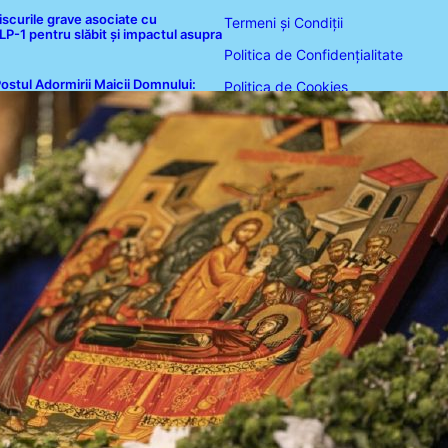
iscurile grave asociate cu
Termeni și Condiții
-1 pentru slăbit și impactul asupra
Politica de Confidențialitate
ostul Adormirii Maicii Domnului:
Politica de Cookies
radiții, Superstiții și Implicații
piritualitate în 2026
Disclaimer
Contact