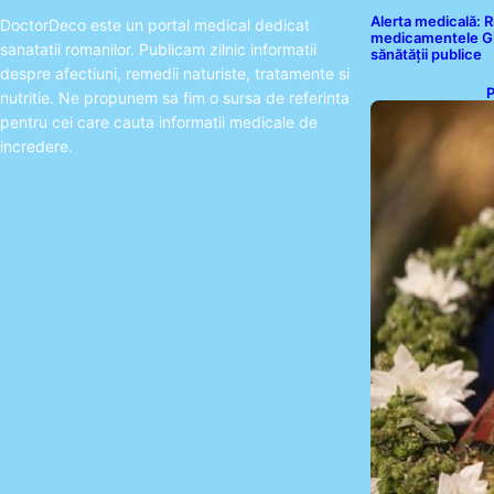
Alerta medicală: R
DoctorDeco este un portal medical dedicat
medicamentele GLP
sanatatii romanilor. Publicam zilnic informatii
sănătății publice
despre afectiuni, remedii naturiste, tratamente si
P
nutritie. Ne propunem sa fim o sursa de referinta
T
pentru cei care cauta informatii medicale de
S
incredere.