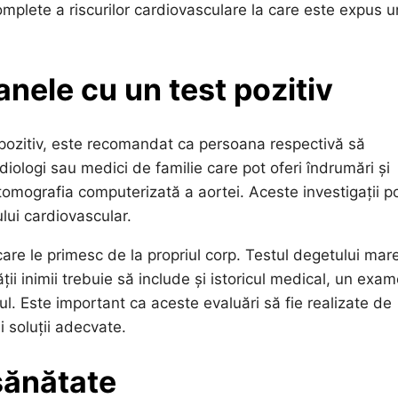
omplete a riscurilor cardiovasculare la care este expus u
ele cu un test pozitiv
t pozitiv, este recomandat ca persoana respectivă să
iologi sau medici de familie care pot oferi îndrumări și
 tomografia computerizată a aortei. Aceste investigații p
lui cardiovascular.
are le primesc de la propriul corp. Testul degetului mar
ii inimii trebuie să include și istoricul medical, un exa
zul. Este important ca aceste evaluări să fie realizate de
și soluții adecvate.
sănătate