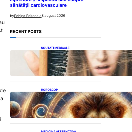
sănătății cardiovasculare
8 august 2026
by
Echipa Editoriala
sau
st
RECENT POSTS
NOUTATI MEDICALE
Semnele unei deficiențe de
proteine: Impactul asupra
sănătății tale
 de
HOROSCOP
Portalul Leului 8/8:
ta
Oportunități de Abundență
pentru Cinci Zodii în 2026
i
MEDICINA ALTERNATIVA