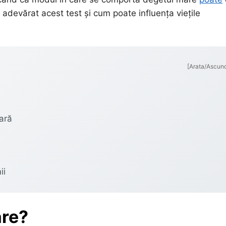
adevărat acest test și cum poate influența viețile
[Arata/Ascun
ară
ii
are?