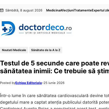
Sari
Skip
Sâmbătă, 8 august 2026
Medicina
Afecțiuni
Tratamente
Expertul zil
la
to
conținut
content
Noutati Medicale
Sănătate de la A la Z
Testul de 5 secunde care poate re
sănătatea inimii: Ce trebuie să ști
Posted by
Echipa Editoriala
–
25 iunie 2026
Într-o lume în care sănătatea cardiovasculară devine tot
degetului mare a captat atenția publicului datorită pote
Cardiologul Aurelio Rojas a popularizat acest test, ex