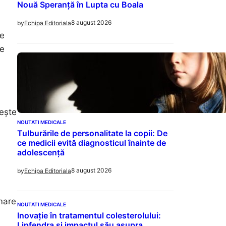
Nouă Speranță în Lupta cu Boala
8 august 2026
by
Echipa Editoriala
re
te
iește
NOUTATI MEDICALE
Tulburările de personalitate la copii: De
ce medicii evită diagnosticul înainte de
adolescență
8 august 2026
by
Echipa Editoriala
 mare
NOUTATI MEDICALE
Inovație în tratamentul colesterolului:
Lipfendra și impactul său asupra