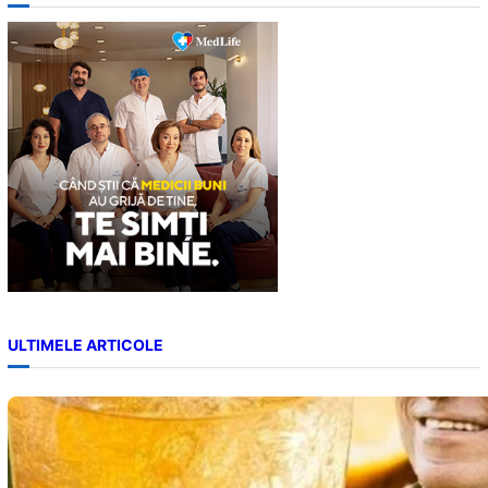
r
c
h
ULTIMELE ARTICOLE