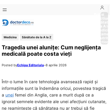
Sari
Skip
la
to
Boli si
Afectiun
conținut
content
Sănătat
de la A la
Medici
Tratame
Medicina
Sănătate de la A la Z
Nutriti
Diction
Tragedia unei alunițe: Cum neglijența
medicală poate costa vieți
Posted by
Echipa Editoriala
–
8 aprilie 2026
Într-o lume în care tehnologia avansează rapid și
informațiile sunt la îndemâna oricui, povestea tragică
a
unei
femei din Anglia, care a murit după ce a
ignorat semnele evidente ale unei afecțiuni cutanate,
ne reamintește că sănătatea nu ar trebui să fie