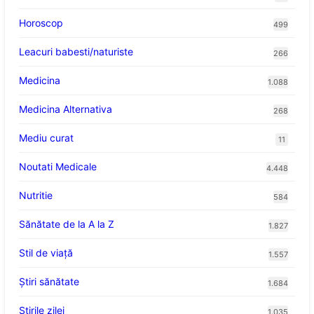
Horoscop
499
Leacuri babesti/naturiste
266
Medicina
1.088
Medicina Alternativa
268
Mediu curat
11
Noutati Medicale
4.448
Nutritie
584
Sănătate de la A la Z
1.827
Stil de viaţă
1.557
Ştiri sănătate
1.684
Știrile zilei
1.035