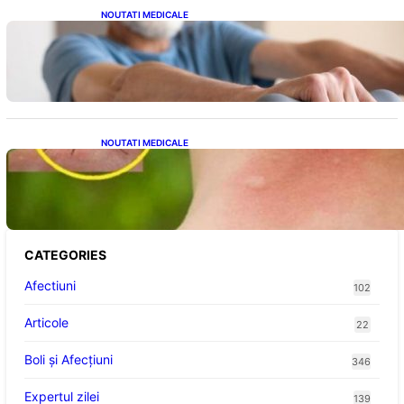
NOUTATI MEDICALE
Îmbunătățirea sănătății cardiovasculare:
Patru exerciții simple pentru reducerea
tensiunii arteriale la domiciliu
NOUTATI MEDICALE
Cum bacteriile pielii influențează atracția
țânțarilor: O nouă viziune asupra alegerii
victimelor
CATEGORIES
Afectiuni
102
Articole
22
Boli și Afecțiuni
346
Expertul zilei
139