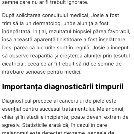
semne care nu ar fi trebuit ignorate.
După solicitarea consultului medical, Josie a fost
trimisă la un dermatolog, unde alunița a fost
îndepărtată. Inițial, rezultatul biopsiei părea favorabil,
însă această aparență liniștitoare a fost înșelătoare.
Deși părea că lucrurile sunt în regulă, Josie a început
să observe reapariția și creșterea aluniței prin țesutul
cicatricial, ceea ce ar fi trebuit să ridice semne de
întrebare serioase pentru medici.
Importanța diagnosticării timpurii
Diagnosticul precoce al cancerului de piele este
esențial pentru succesul tratamentului. Melanomul,
chiar și în stadiile incipiente, poate deveni extrem de
agresiv. Statisticile arată că, în cazul în care
melanomul este detectat devreme, șansele de