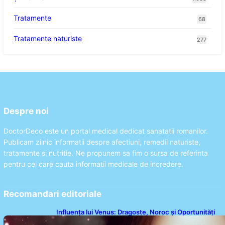
Tratamente
68
Tratamente naturiste
277
Despre noi
DoctorDeco este un portal medical dedicat sanatatii romanilor.
Publicam zilnic informatii despre afectiuni, remedii naturiste,
tratamente si nutritie. Ne propunem sa fim o sursa de referinta
pentru cei care cauta informatii medicale de incredere.
Recomandari editoriale
Influența lui Venus: Dragoste, Noroc și Oportunități
pentru Tauri și Balanțe în Weekendul 8-9 August