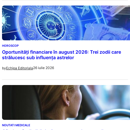
HOROSCOP
Oportunități financiare în august 2026: Trei zodii care
strălucesc sub influența astrelor
26 iulie 2026
by
Echipa Editoriala
NOUTATI MEDICALE