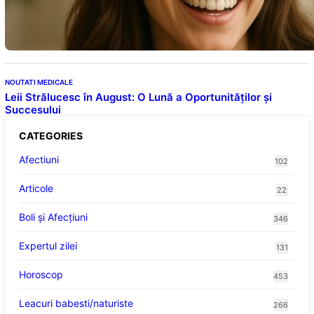
Descoperiri recente despre beneficiile
consumului zilnic
NOUTATI MEDICALE
Leii Strălucesc în August: O Lună a Oportunităților și
Succesului
CATEGORIES
Afectiuni
102
Articole
22
Boli și Afecțiuni
346
Expertul zilei
131
Horoscop
453
Leacuri babesti/naturiste
266