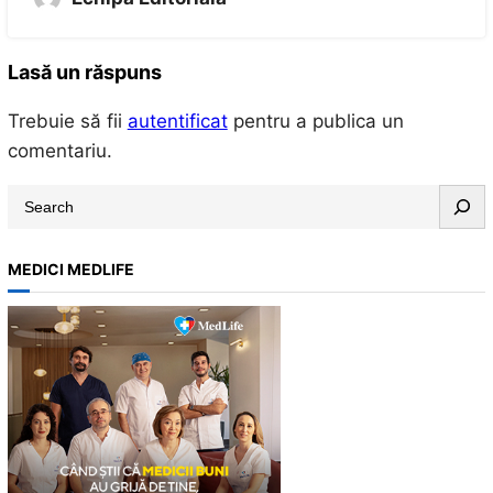
Lasă un răspuns
Trebuie să fii
autentificat
pentru a publica un
comentariu.
S
e
a
MEDICI MEDLIFE
r
c
h