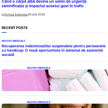
Când o cârpă albă devine un semn de urgență:
semnificația și impactul acestui gest în trafic
26 iulie 2026
by
Echipa Editoriala
RECENT POSTS
NOUTATI MEDICALE
Recuperarea indemnizațiilor suspendate pentru persoanele
cu handicap: O nouă oportunitate în sistemul de asistență
socială
NOUTATI MEDICALE
Tampoanele menstruale: O analiză profundă
a riscurilor legate de metale toxice
NOUTATI MEDICALE
Ceaiul – Băutura care protejează inima: