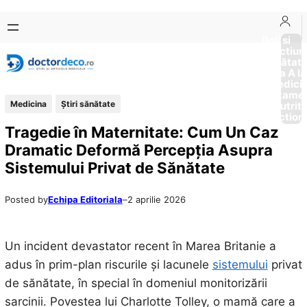
Sari
Skip
la
to
Boli si
Afectiun
conținut
content
Sănătat
de la A la
Medici
Tratame
Medicina
Ştiri sănătate
Nutriti
Diction
Tragedie în Maternitate: Cum Un Caz
Dramatic Deformă Percepția Asupra
Sistemului Privat de Sănătate
Posted by
Echipa Editoriala
–
2 aprilie 2026
Un incident devastator recent în Marea Britanie a
adus în prim-plan riscurile și lacunele
sistemului
privat
de sănătate, în special în domeniul monitorizării
sarcinii. Povestea lui Charlotte Tolley, o mamă care a