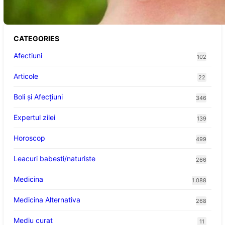
victimelor
CATEGORIES
Afectiuni
102
Articole
22
Boli și Afecțiuni
346
Expertul zilei
139
Horoscop
499
Leacuri babesti/naturiste
266
Medicina
1.088
Medicina Alternativa
268
Mediu curat
11