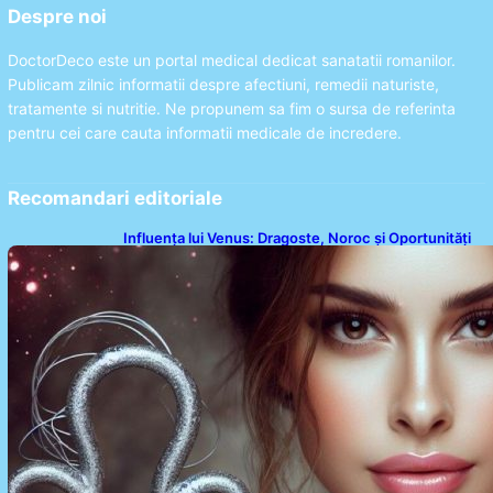
Despre noi
DoctorDeco este un portal medical dedicat sanatatii romanilor.
Publicam zilnic informatii despre afectiuni, remedii naturiste,
tratamente si nutritie. Ne propunem sa fim o sursa de referinta
pentru cei care cauta informatii medicale de incredere.
Recomandari editoriale
Influența lui Venus: Dragoste, Noroc și Oportunități
pentru Tauri și Balanțe în Weekendul 8-9 August