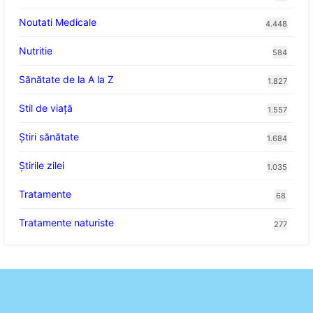
Noutati Medicale
4.448
Nutritie
584
Sănătate de la A la Z
1.827
Stil de viaţă
1.557
Ştiri sănătate
1.684
Știrile zilei
1.035
Tratamente
68
Tratamente naturiste
277