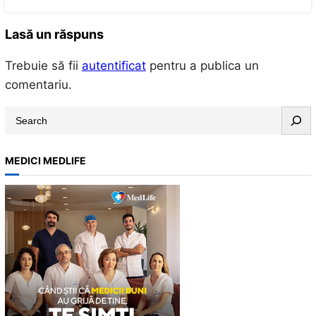
Lasă un răspuns
Trebuie să fii
autentificat
pentru a publica un
comentariu.
S
e
a
MEDICI MEDLIFE
r
c
h