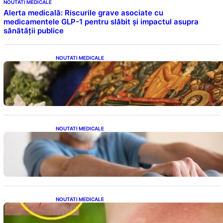
NOUTATI MEDICALE
Alerta medicală: Riscurile grave asociate cu
medicamentele GLP-1 pentru slăbit și impactul asupra
sănătății publice
NOUTATI MEDICALE
Postul Adormirii Maicii Domnului: Tradiții,
Superstiții și Implicații Spiritualitate în 2026
NOUTATI MEDICALE
Îmbunătățirea sănătății cardiovasculare:
Patru exerciții simple pentru reducerea
tensiunii arteriale la domiciliu
NOUTATI MEDICALE
Cum bacteriile pielii influențează atracția
țânțarilor: O nouă viziune asupra alegerii