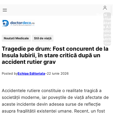
Sari
Skip
la
to
Boli si
Afectiun
conținut
content
Sănătat
de la A la
Medici
Tratame
Noutati Medicale
Stil de viaţă
Nutriti
Diction
Tragedie pe drum: Fost concurent de la
Insula Iubirii, în stare critică după un
accident rutier grav
Posted by
Echipa Editoriala
–
22 iunie 2026
Accidentele rutiere constituie o realitate tragică a
societății moderne, iar poveștile de viață afectate de
aceste incidente devin adesea surse de reflecție
asupra fragilității existenței umane. Recent, un fost