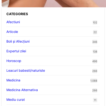
CATEGORIES
Afectiuni
102
Articole
22
Boli și Afecțiuni
346
Expertul zilei
138
Horoscop
496
Leacuri babesti/naturiste
266
Medicina
1.088
Medicina Alternativa
266
Mediu curat
11