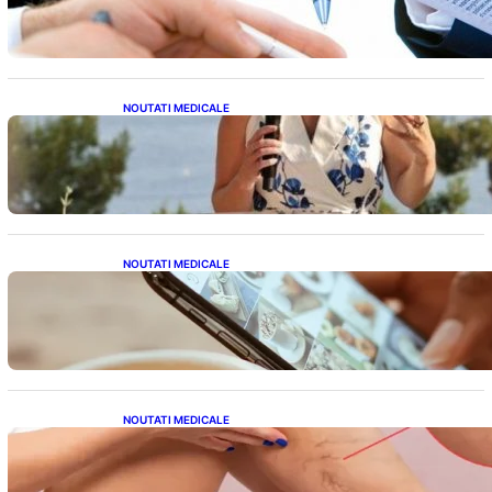
Condițiilor Impuse
NOUTATI MEDICALE
Nașterea prințesei Eugenie la Lisabona: O
alegere plină de semnificație pentru familia
regală britanică
NOUTATI MEDICALE
Revoluția Bateriilor pentru Telefoane:
Avantaje, Provocări și Viitorul Tehnologiei
Energetice
NOUTATI MEDICALE
Varicele și Umflarea Picioarelor pe Caniculă:
Înțelegerea Simptomelor și Măsurilor de
Prevenție