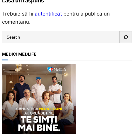
Lasă un răspuns
Trebuie să fii
autentificat
pentru a publica un
comentariu.
S
e
a
MEDICI MEDLIFE
r
c
h