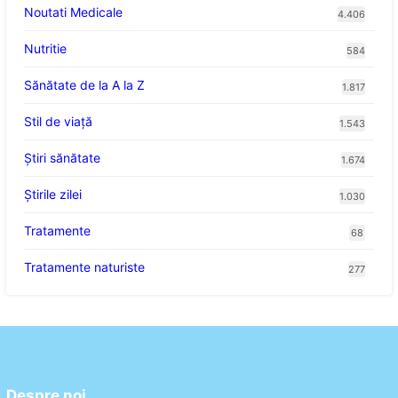
Noutati Medicale
4.406
Nutritie
584
Sănătate de la A la Z
1.817
Stil de viaţă
1.543
Ştiri sănătate
1.674
Știrile zilei
1.030
Tratamente
68
Tratamente naturiste
277
Despre noi