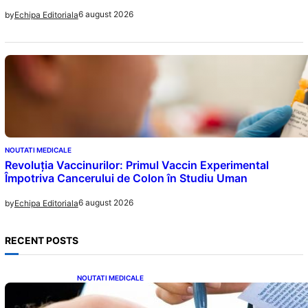
6 august 2026
by
Echipa Editoriala
NOUTATI MEDICALE
Revoluția Vaccinurilor: Primul Vaccin Experimental
Împotriva Cancerului de Colon în Studiu Uman
6 august 2026
by
Echipa Editoriala
RECENT POSTS
NOUTATI MEDICALE
Acordul României cu Banca Mondială: O
Analiză Detaliată a Împrumutului și