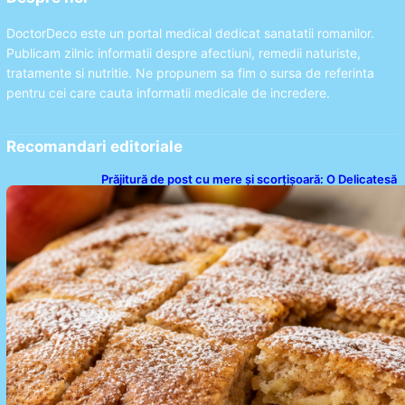
DoctorDeco este un portal medical dedicat sanatatii romanilor.
Publicam zilnic informatii despre afectiuni, remedii naturiste,
tratamente si nutritie. Ne propunem sa fim o sursa de referinta
pentru cei care cauta informatii medicale de incredere.
Recomandari editoriale
Prăjitură de post cu mere și scorțișoară: O Delicatesă
Dulce pentru Postul Adormirii Maicii Domnului