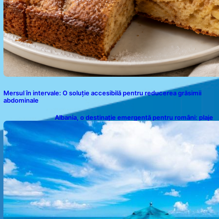
Mersul în intervale: O soluție accesibilă pentru reducerea grăsimii
abdominale
Albania, o destinație emergentă pentru români: plaje
spectaculoase, ape turcoaz și prețuri accesibile