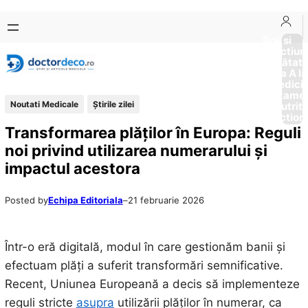
Sari
Skip
la
to
Boli si
Afectiun
conținut
content
Sănătat
de la A la
Medici
Tratame
Noutati Medicale
Știrile zilei
Nutriti
Diction
Transformarea plăților în Europa: Reguli
noi privind utilizarea numerarului și
impactul acestora
Posted by
Echipa Editoriala
–
21 februarie 2026
Într-o eră digitală, modul în care gestionăm banii și
efectuam plăți a suferit transformări semnificative.
Recent, Uniunea Europeană a decis să implementeze
reguli stricte
asupra
utilizării plăților în numerar, ca