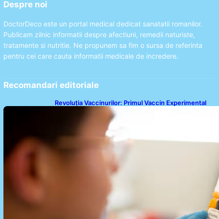
Despre noi
DoctorDeco este un portal medical dedicat sanatatii romanilor.
Publicam zilnic informatii despre afectiuni, remedii naturiste,
tratamente si nutritie. Ne propunem sa fim o sursa de referinta
pentru cei care cauta informatii medicale de incredere.
Recomandari editoriale
Revoluția Vaccinurilor: Primul Vaccin Experimental
Împotriva Cancerului de Colon în Studiu Uman