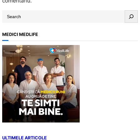
comentariu.
S
e
a
MEDICI MEDLIFE
r
c
h
ULTIMELE ARTICOLE