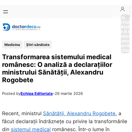
Sari
Skip
la
to
Boli si
Afectiun
conținut
content
Sănătat
de la A la
Medici
Tratame
Medicina
Ştiri sănătate
Nutriti
Diction
Transformarea sistemului medical
românesc: O analiză a declarațiilor
ministrului Sănătății, Alexandru
Rogobete
Posted by
Echipa Editoriala
–
26 martie 2026
Recent, ministrul
Sănătății, Alexandru Rogobete
, a
făcut declarații îndrăznețe cu privire la transformările
din
sistemul medical
românesc. Într-o lume în