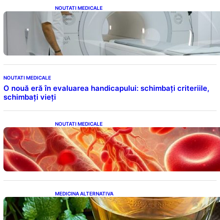
NOUTATI MEDICALE
Impactul Substanțelor de Contrast în RMN:
Îngrijorări Legate de Gadoliniu și Acidul
Oxalic
NOUTATI MEDICALE
O nouă eră în evaluarea handicapului: schimbați criteriile,
schimbați vieți
NOUTATI MEDICALE
Vitamina K: Beneficii, Riscuri și Interacțiuni
în Coagularea Sângelui
MEDICINA ALTERNATIVA
Roinița: Soluția Naturală pentru Reducerea
Cortizolului și Îmbunătățirea Somnului