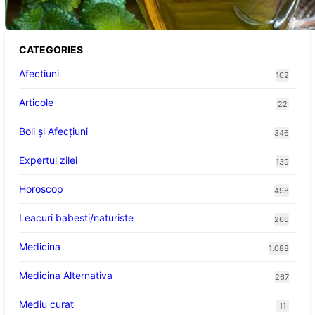
CATEGORIES
Afectiuni
102
Articole
22
Boli și Afecțiuni
346
Expertul zilei
139
Horoscop
498
Leacuri babesti/naturiste
266
Medicina
1.088
Medicina Alternativa
267
Mediu curat
11