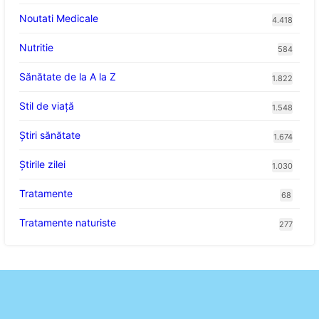
Noutati Medicale
4.418
Nutritie
584
Sănătate de la A la Z
1.822
Stil de viaţă
1.548
Ştiri sănătate
1.674
Știrile zilei
1.030
Tratamente
68
Tratamente naturiste
277