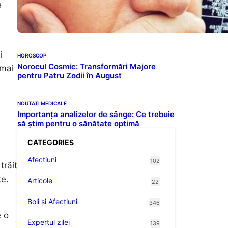
demenței: Cum putem
e
preveni îmbătrânirea
prematură a creierului
i
HOROSCOP
Norocul Cosmic: Transformări Majore
 mai
pentru Patru Zodii în August
NOUTATI MEDICALE
Importanța analizelor de sânge: Ce trebuie
să știm pentru o sănătate optimă
CATEGORIES
Afectiuni
102
trăit
te.
Articole
22
Boli și Afecțiuni
346
e o
Expertul zilei
139