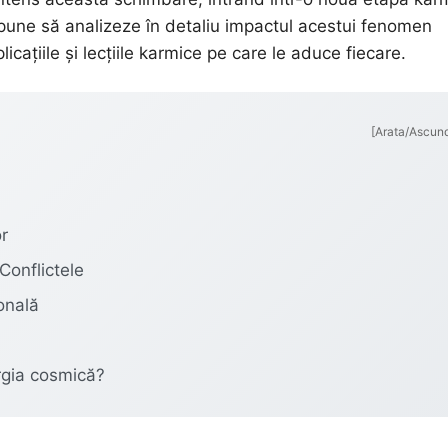
ropune să analizeze în detaliu impactul acestui fenomen
icațiile și lecțiile karmice pe care le aduce fiecare.
[Arata/Ascun
or
Conflictele
sonală
rgia cosmică?