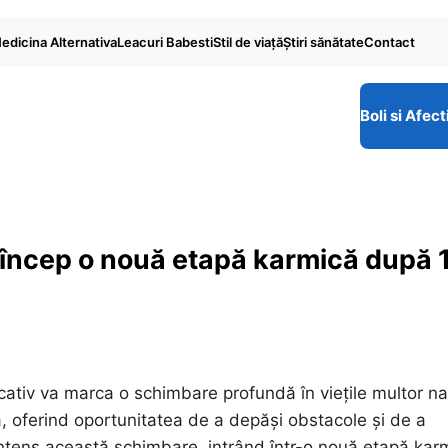
edicina Alternativa
Leacuri Babesti
Stil de viaţă
Ştiri sănătate
Contact
Boli si Afect
e încep o nouă etapă karmică după 
tiv va marca o schimbare profundă în viețile multor nat
ă, oferind oportunitatea de a depăși obstacole și de a
i intens această schimbare, intrând într-o nouă etapă kar