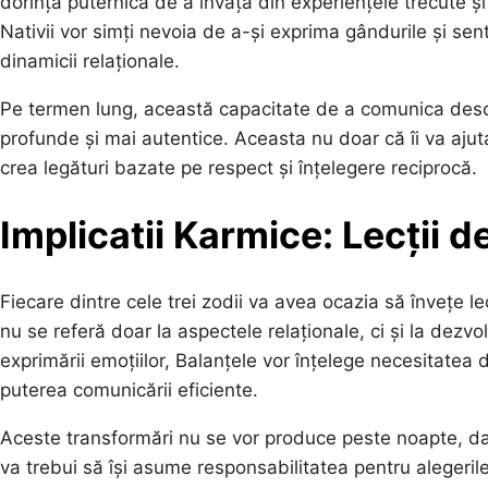
dorință puternică de a învăța din experiențele trecute și d
Nativii vor simți nevoia de a-și exprima gândurile și sen
dinamicii relaționale.
Pe termen lung, această capacitate de a comunica deschi
profunde și mai autentice. Aceasta nu doar că îi va ajuta 
crea legături bazate pe respect și înțelegere reciprocă.
Implicatii Karmice: Lecții d
Fiecare dintre cele trei zodii va avea ocazia să învețe l
nu se referă doar la aspectele relaționale, ci și la dezv
exprimării emoțiilor, Balanțele vor înțelege necesitatea 
puterea comunicării eficiente.
Aceste transformări nu se vor produce peste noapte, dar
va trebui să își asume responsabilitatea pentru alegerile s