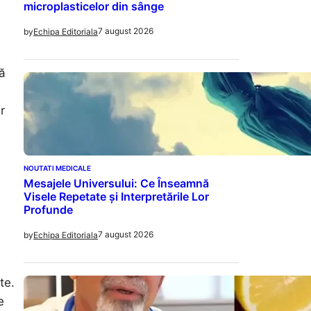
microplasticelor din sânge
7 august 2026
by
Echipa Editoriala
să
r
NOUTATI MEDICALE
Mesajele Universului: Ce Înseamnă
Visele Repetate și Interpretările Lor
Profunde
7 august 2026
by
Echipa Editoriala
te.
e