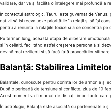
validare, dar va și facilita o înțelegere mai profundă a re
În contextul astrologic, Taurul este guvernat de Venus, p
nativii să își reevalueze prioritățile în relații și să își 
pentru a renunța la relațiile toxice și a se concentra pe 
Pe termen lung, această etapă de eliberare emoțională v
și în ceilalți, facilitând astfel creșterea personală și d
devină mai rezilienți și să facă față provocărilor viitoar
Balanță: Stabilirea Limitelor
Balanțele, cunoscute pentru dorința lor de armonie și echi
După o perioadă de tensiune și conflicte, ziua de 19 febru
Acest moment va fi marcat de discuții importante care pot
În astrologie, Balanța este asociată cu parteneriatele și 