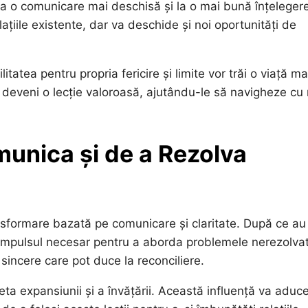
 la o comunicare mai deschisă și la o mai bună înțeleger
ațiile existente, dar va deschide și noi oportunități de
atea pentru propria fericire și limite vor trăi o viață ma
a deveni o lecție valoroasă, ajutându-le să navigheze cu
munica și de a Rezolva
nsformare bazată pe comunicare și claritate. După ce au 
ri impulsul necesar pentru a aborda problemele nerezolva
sincere care pot duce la reconciliere.
eta expansiunii și a învățării. Această influență va aduc