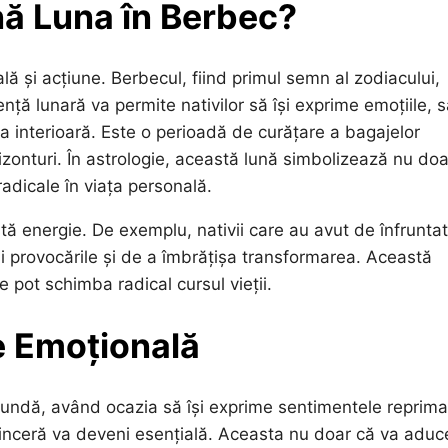
nă Luna în Berbec?
 și acțiune. Berbecul, fiind primul semn al zodiacului,
uență lunară va permite nativilor să își exprime emoțiile, 
a interioară. Este o perioadă de curățare a bagajelor
zonturi. În astrologie, această lună simbolizează nu doa
radicale în viața personală.
stă energie. De exemplu, nativii care au avut de înfruntat
și provocările și de a îmbrățișa transformarea. Această
e pot schimba radical cursul vieții.
re Emoțională
fundă, având ocazia să își exprime sentimentele reprima
sinceră va deveni esențială. Aceasta nu doar că va aduc