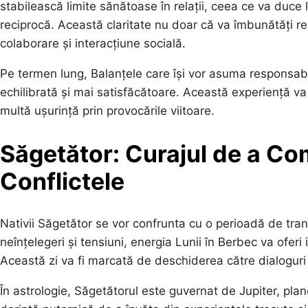
stabilească limite sănătoase în relații, ceea ce va duce
reciprocă. Această claritate nu doar că va îmbunătăți rel
colaborare și interacțiune socială.
Pe termen lung, Balanțele care își vor asuma responsabilit
echilibrată și mai satisfăcătoare. Această experiență v
multă ușurință prin provocările viitoare.
Săgetător: Curajul de a Co
Conflictele
Nativii Săgetător se vor confrunta cu o perioadă de tra
neînțelegeri și tensiuni, energia Lunii în Berbec va ofe
Această zi va fi marcată de deschiderea către dialoguri 
În astrologie, Săgetătorul este guvernat de Jupiter, plan