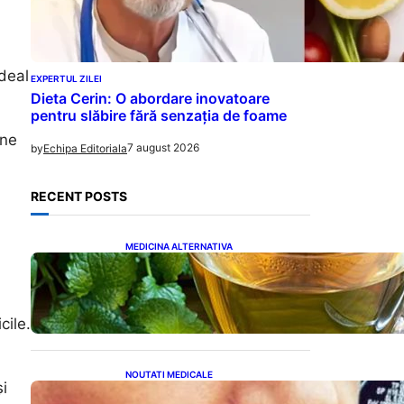
ideal
EXPERTUL ZILEI
Dieta Cerin: O abordare inovatoare
pentru slăbire fără senzația de foame
ine
7 august 2026
by
Echipa Editoriala
RECENT POSTS
MEDICINA ALTERNATIVA
Roinița: Soluția Naturală
pentru Reducerea
Cortizolului și Îmbunătățirea
Somnului
cile.
NOUTATI MEDICALE
și
Impactul obiceiurilor asupra