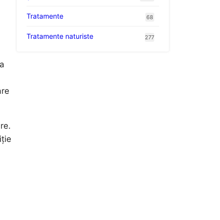
Tratamente
68
Tratamente naturiste
277
ia
are
re.
iție