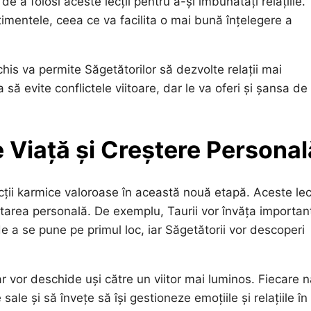
e a folosi aceste lecții pentru a-și îmbunătăți relațiile.
timentele, ceea ce va facilita o mai bună înțelegere a
s va permite Săgetătorilor să dezvolte relații mai
să evite conflictele viitoare, dar le va oferi și șansa de
e Viață și Creștere Personal
ecții karmice valoroase în această nouă etapă. Aceste lecț
oltarea personală. De exemplu, Taurii vor învăța importan
de a se pune pe primul loc, iar Săgetătorii vor descoperi
 vor deschide uși către un viitor mai luminos. Fiecare n
ale și să învețe să își gestioneze emoțiile și relațiile în