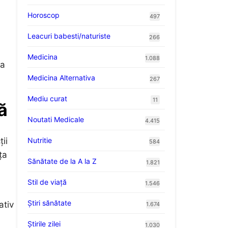
Horoscop
497
Leacuri babesti/naturiste
266
Medicina
1.088
 a
Medicina Alternativa
267
Mediu curat
11
ă
Noutati Medicale
4.415
Nutritie
ii
584
ța
Sănătate de la A la Z
1.821
Stil de viaţă
1.546
Ştiri sănătate
ativ
1.674
Știrile zilei
1.030