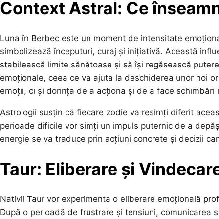
Context Astral: Ce înseam
Luna în Berbec este un moment de intensitate emoțională
simbolizează începuturi, curaj și inițiativă. Această infl
stabilească limite sănătoase și să își regăsească putere
emoționale, ceea ce va ajuta la deschiderea unor noi ori
emoții, ci și dorința de a acționa și de a face schimbări 
Astrologii susțin că fiecare zodie va resimți diferit acea
perioade dificile vor simți un impuls puternic de a depă
energie se va traduce prin acțiuni concrete și decizii car
Taur: Eliberare și Vindeca
Nativii Taur vor experimenta o eliberare emoțională pro
După o perioadă de frustrare și tensiuni, comunicarea 