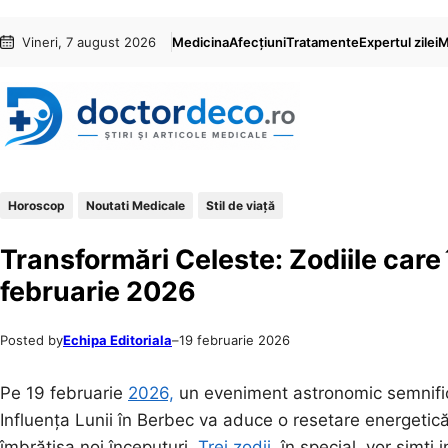
Sari
Skip
Vineri, 7 august 2026
Medicina
Afecțiuni
Tratamente
Expertul zilei
M
la
to
conținut
content
Horoscop
Noutati Medicale
Stil de viaţă
Transformări Celeste: Zodiile car
februarie 2026
Posted by
Echipa Editoriala
–
19 februarie 2026
Pe 19 februarie
2026,
un eveniment astronomic semnifica
Influența Lunii în Berbec va aduce o resetare energetic
îmbrățișa noi începuturi.
Trei zodii
, în special, vor simț