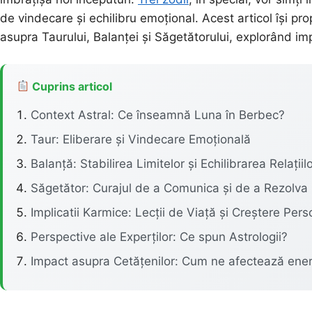
de vindecare și echilibru emoțional. Acest articol își p
asupra Taurului, Balanței și Săgetătorului, explorând impl
Cuprins articol
Context Astral: Ce înseamnă Luna în Berbec?
Taur: Eliberare și Vindecare Emoțională
Balanță: Stabilirea Limitelor și Echilibrarea Relațiil
Săgetător: Curajul de a Comunica și de a Rezolva 
Implicatii Karmice: Lecții de Viață și Creștere Per
Perspective ale Experților: Ce spun Astrologii?
Impact asupra Cetățenilor: Cum ne afectează ene