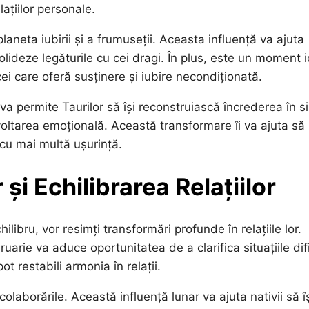
lațiilor personale.
laneta iubirii și a frumuseții. Aceasta influență va ajuta
consolideze legăturile cu cei dragi. În plus, este un moment 
cei care oferă susținere și iubire necondiționată.
a permite Taurilor să își reconstruiască încrederea în s
ezvoltarea emoțională. Această transformare îi va ajuta să
e cu mai multă ușurință.
 și Echilibrarea Relațiilor
libru, vor resimți transformări profunde în relațiile lor.
arie va aduce oportunitatea de a clarifica situațiile difi
 restabili armonia în relații.
colaborările. Această influență lunar va ajuta nativii să î