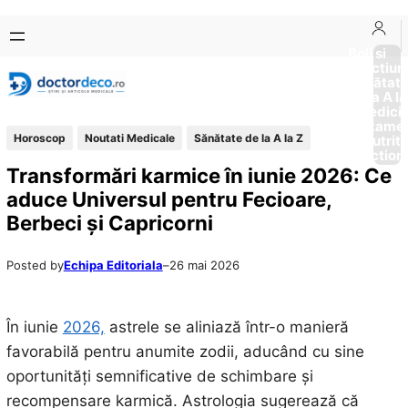
Sari
Skip
la
to
Boli si
Afectiun
conținut
content
Sănătat
de la A la
Medici
Tratame
Horoscop
Noutati Medicale
Sănătate de la A la Z
Nutriti
Diction
Transformări karmice în iunie 2026: Ce
aduce Universul pentru Fecioare,
Berbeci și Capricorni
Posted by
Echipa Editoriala
–
26 mai 2026
În iunie
2026,
astrele se aliniază într-o manieră
favorabilă pentru anumite zodii, aducând cu sine
oportunități semnificative de schimbare și
recompensare karmică. Astrologia sugerează că