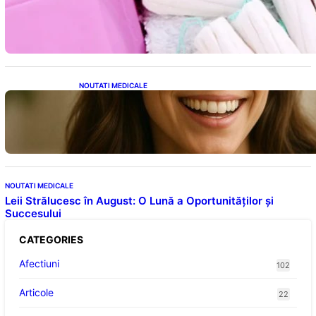
Tampoanele menstruale: O analiză profundă
a riscurilor legate de metale toxice
NOUTATI MEDICALE
Ceaiul – Băutura care protejează inima:
Descoperiri recente despre beneficiile
consumului zilnic
NOUTATI MEDICALE
Leii Strălucesc în August: O Lună a Oportunităților și
Succesului
CATEGORIES
Afectiuni
102
Articole
22