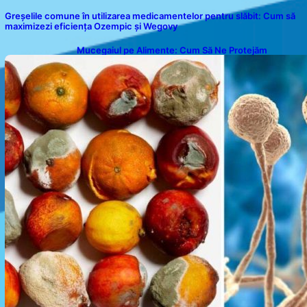
Greșelile comune în utilizarea medicamentelor pentru slăbit: Cum să
maximizezi eficiența Ozempic și Wegovy
Mucegaiul pe Alimente: Cum Să Ne Protejăm
Sănătatea?