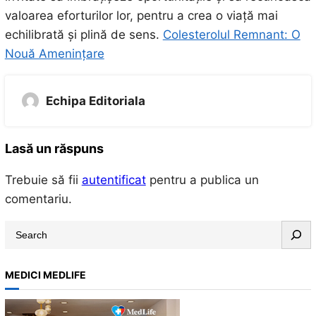
valoarea eforturilor lor, pentru a crea o viață mai
echilibrată și plină de sens.
Colesterolul Remnant: O
Nouă Amenințare
Echipa Editoriala
Lasă un răspuns
Trebuie să fii
autentificat
pentru a publica un
comentariu.
S
e
a
MEDICI MEDLIFE
r
c