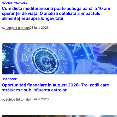
NOUTATI MEDICALE
Cum dieta mediteraneană poate adăuga până la 10 ani
speranței de viață: O analiză detaliată a impactului
alimentației asupra longevității
28 iulie 2026
by
Echipa Editoriala
HOROSCOP
Oportunități financiare în august 2026: Trei zodii care
strălucesc sub influența astrelor
26 iulie 2026
by
Echipa Editoriala