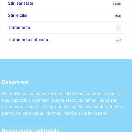
Ştiri sănătate
1.596
Știrile zilei
968
Tratamente
68
Tratamente naturiste
277
Despre noi
DoctorDeco este un portal medical dedicat sanatatii romanilor.
Publicam zilnic informatii despre afectiuni, remedii naturiste,
tratamente si nutritie. Ne propunem sa fim o sursa de referinta
pentru cei care cauta informatii medicale de incredere.
Recomandari editoriale