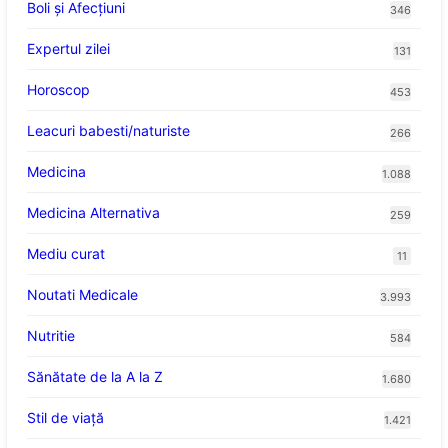
Boli și Afecțiuni
346
Expertul zilei
131
Horoscop
453
Leacuri babesti/naturiste
266
Medicina
1.088
Medicina Alternativa
259
Mediu curat
11
Noutati Medicale
3.993
Nutritie
584
Sănătate de la A la Z
1.680
Stil de viaţă
1.421