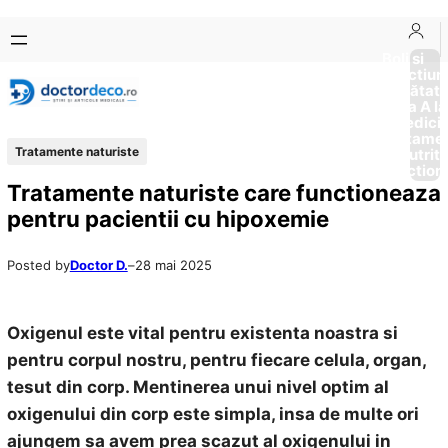
Sari
Skip
la
to
Boli si
Afectiun
conținut
content
Sănătat
de la A la
Medici
Tratame
Tratamente naturiste
Nutriti
Diction
Tratamente naturiste care functioneaza
pentru pacientii cu hipoxemie
Posted by
Doctor D.
–
28 mai 2025
Oxigenul este vital pentru existenta noastra si
pentru corpul nostru, pentru fiecare celula, organ,
tesut din corp. Mentinerea unui nivel optim al
oxigenului din corp este simpla, insa de multe ori
ajungem sa avem
prea scazut al oxigenului in