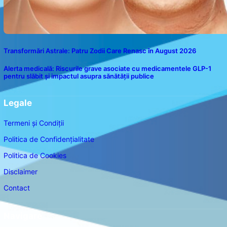
Transformări Astrale: Patru Zodii Care Renasc în August 2026
Alerta medicală: Riscurile grave asociate cu medicamentele GLP-1
pentru slăbit și impactul asupra sănătății publice
Legale
Termeni și Condiții
Politica de Confidențialitate
Politica de Cookies
Disclaimer
Contact
Navigare