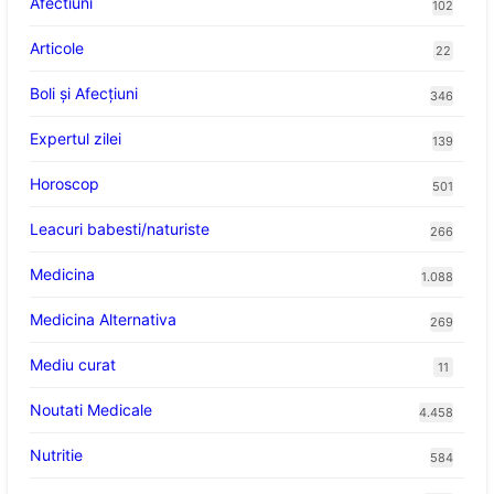
Afectiuni
102
Articole
22
Boli și Afecțiuni
346
Expertul zilei
139
Horoscop
501
Leacuri babesti/naturiste
266
Medicina
1.088
Medicina Alternativa
269
Mediu curat
11
Noutati Medicale
4.458
Nutritie
584