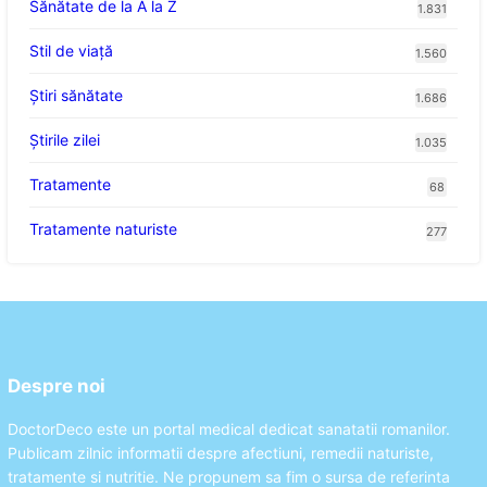
Sănătate de la A la Z
1.831
Stil de viaţă
1.560
Ştiri sănătate
1.686
Știrile zilei
1.035
Tratamente
68
Tratamente naturiste
277
Despre noi
DoctorDeco este un portal medical dedicat sanatatii romanilor.
Publicam zilnic informatii despre afectiuni, remedii naturiste,
tratamente si nutritie. Ne propunem sa fim o sursa de referinta