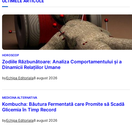
ULTIMELE ARTICOLE
HOROSCOP
Zodiile Răzbunătoare: Analiza Comportamentului și a
Dinamicii Relațiilor Umane
8 august 2026
by
Echipa Editoriala
MEDICINA ALTERNATIVA
Kombucha: Băutura Fermentată care Promite să Scadă
Glicemia în Timp Record
8 august 2026
by
Echipa Editoriala