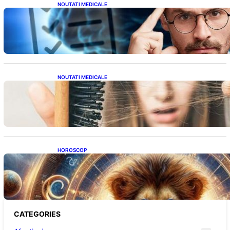
NOUTATI MEDICALE
Inteligența dincolo de note: Semnele unui IQ
ridicat care nu țin de școală
NOUTATI MEDICALE
Semnele unei deficiențe de proteine:
Impactul asupra sănătății tale
HOROSCOP
Portalul Leului 8/8: Oportunități de
Abundență pentru Cinci Zodii în 2026
CATEGORIES