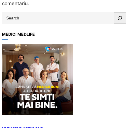
comentariu.
S
e
a
MEDICI MEDLIFE
r
c
h