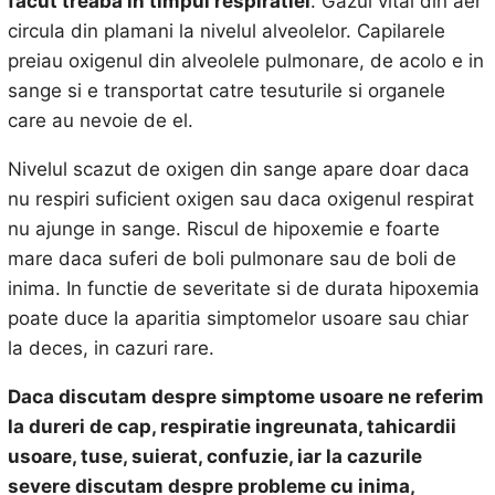
facut treaba in timpul respiratiei
. Gazul vital din aer
circula din plamani la nivelul alveolelor. Capilarele
preiau oxigenul din alveolele pulmonare, de acolo e in
sange si e transportat catre tesuturile si organele
care au nevoie de el.
Nivelul scazut de oxigen din sange apare doar daca
nu respiri suficient oxigen sau daca oxigenul respirat
nu ajunge in sange. Riscul de hipoxemie e foarte
mare daca suferi de boli pulmonare sau de boli de
inima. In functie de severitate si de durata hipoxemia
poate duce la aparitia simptomelor usoare sau chiar
la deces, in cazuri rare.
Daca discutam despre simptome usoare ne referim
la dureri de cap, respiratie ingreunata, tahicardii
usoare, tuse, suierat, confuzie, iar la cazurile
severe discutam despre probleme cu inima,