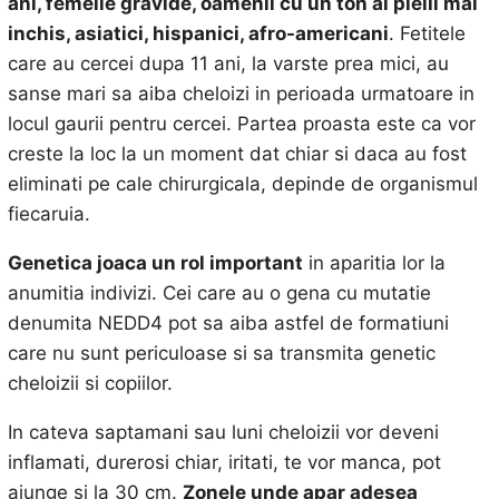
ani, femeile gravide, oamenii cu un ton al pielii mai
inchis, asiatici, hispanici, afro-americani
. Fetitele
care au cercei dupa 11 ani, la varste prea mici, au
sanse mari sa aiba cheloizi in perioada urmatoare in
locul gaurii pentru cercei. Partea proasta este ca vor
creste la loc la un moment dat chiar si daca au fost
eliminati pe cale chirurgicala, depinde de organismul
fiecaruia.
Genetica joaca un rol important
in aparitia lor la
anumitia indivizi. Cei care au o gena cu mutatie
denumita NEDD4 pot sa aiba astfel de formatiuni
care nu sunt periculoase si sa transmita genetic
cheloizii si copiilor.
In cateva saptamani sau luni cheloizii vor deveni
inflamati, durerosi chiar, iritati, te vor manca, pot
ajunge si la 30 cm.
Zonele unde apar adesea