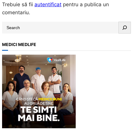
Trebuie să fii
autentificat
pentru a publica un
comentariu.
S
e
a
MEDICI MEDLIFE
r
c
h