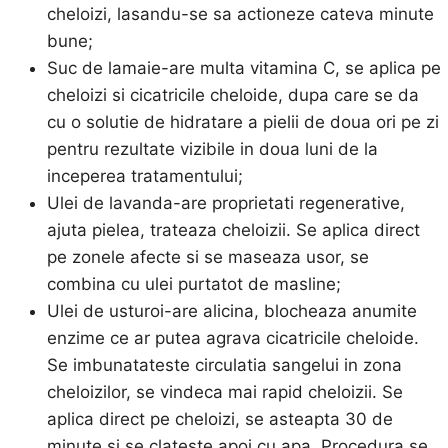
cheloizi, lasandu-se sa actioneze cateva minute
bune;
Suc de lamaie-are multa vitamina C, se aplica pe
cheloizi si cicatricile cheloide, dupa care se da
cu o solutie de hidratare a pielii de doua ori pe zi
pentru rezultate vizibile in doua luni de la
inceperea tratamentului;
Ulei de lavanda-are proprietati regenerative,
ajuta pielea, trateaza cheloizii. Se aplica direct
pe zonele afecte si se maseaza usor, se
combina cu ulei purtatot de masline;
Ulei de usturoi-are alicina, blocheaza anumite
enzime ce ar putea agrava cicatricile cheloide.
Se imbunatateste circulatia sangelui in zona
cheloizilor, se vindeca mai rapid cheloizii. Se
aplica direct pe cheloizi, se asteapta 30 de
minute si se clateste apoi cu apa. Procedura se