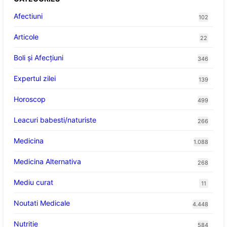
Afectiuni
102
Articole
22
Boli și Afecțiuni
346
Expertul zilei
139
Horoscop
499
Leacuri babesti/naturiste
266
Medicina
1.088
Medicina Alternativa
268
Mediu curat
11
Noutati Medicale
4.448
Nutritie
584