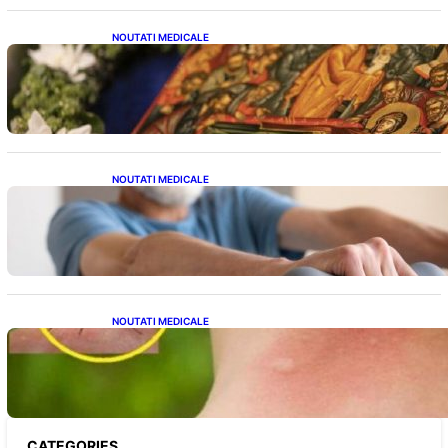
NOUTATI MEDICALE
Postul Adormirii Maicii Domnului: Tradiții,
Superstiții și Implicații Spiritualitate în 2026
NOUTATI MEDICALE
Îmbunătățirea sănătății cardiovasculare:
Patru exerciții simple pentru reducerea
tensiunii arteriale la domiciliu
NOUTATI MEDICALE
Cum bacteriile pielii influențează atracția
țânțarilor: O nouă viziune asupra alegerii
victimelor
CATEGORIES