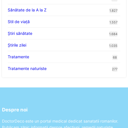
Sănătate de la A la Z
1.827
Stil de viaţă
1.557
Ştiri sănătate
1.684
Știrile zilei
1.035
Tratamente
68
Tratamente naturiste
277
Despre noi
DoctorDeco este un portal medical dedicat sanatatii romanilor.
Publicam zilnic informatii despre afectiuni, remedii naturiste,