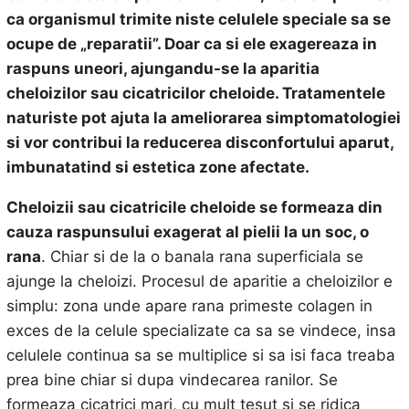
ca organismul trimite niste celulele speciale sa se
ocupe de „reparatii”. Doar ca si ele exagereaza in
raspuns uneori, ajungandu-se la aparitia
cheloizilor sau cicatricilor cheloide. Tratamentele
naturiste pot ajuta la ameliorarea simptomatologiei
si vor contribui la reducerea disconfortului aparut,
imbunatatind si estetica zone afectate.
Cheloizii sau cicatricile cheloide se formeaza din
cauza raspunsului exagerat al pielii la un soc, o
rana
. Chiar si de la o banala rana superficiala se
ajunge la cheloizi. Procesul de aparitie a cheloizilor e
simplu: zona unde apare rana primeste colagen in
exces de la celule specializate ca sa se vindece, insa
celulele continua sa se multiplice si sa isi faca treaba
prea bine chiar si dupa vindecarea ranilor. Se
formeaza cicatrici mari, cu mult tesut si se ridica