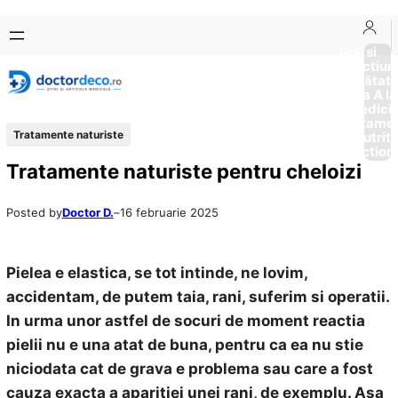
Sari
Skip
la
to
Boli si
Afectiun
conținut
content
Sănătat
de la A la
Medici
Tratame
Tratamente naturiste
Nutriti
Diction
Tratamente naturiste pentru cheloizi
Posted by
Doctor D.
–
16 februarie 2025
Pielea e elastica, se tot intinde, ne lovim,
accidentam, de putem taia, rani, suferim si operatii.
In urma unor astfel de socuri de moment reactia
pielii nu e una atat de buna, pentru ca ea nu stie
niciodata cat de grava e problema sau care a fost
cauza exacta a aparitiei unei rani, de exemplu. Asa