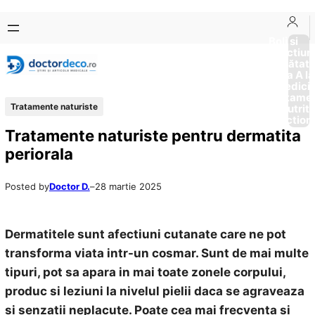
Sari
Skip
la
to
Boli si
Afectiun
conținut
content
Sănătat
de la A la
Medici
Tratame
Tratamente naturiste
Nutriti
Diction
Tratamente naturiste pentru dermatita
periorala
Posted by
Doctor D.
–
28 martie 2025
Dermatitele sunt afectiuni cutanate care ne pot
transforma viata intr-un cosmar. Sunt de mai multe
tipuri, pot sa apara in mai toate zonele corpului,
produc si leziuni la nivelul pielii daca se agraveaza
si senzatii neplacute. Poate cea mai frecventa si