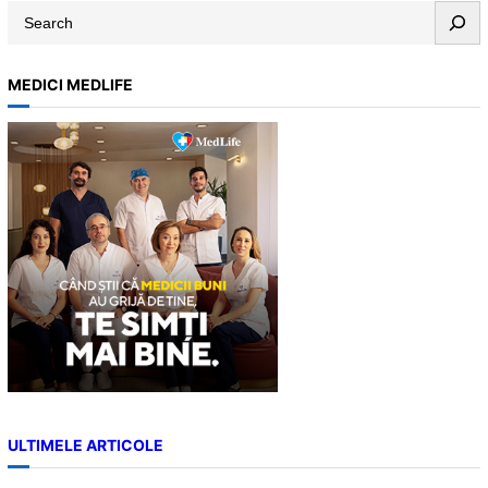
S
e
a
MEDICI MEDLIFE
r
c
h
ULTIMELE ARTICOLE