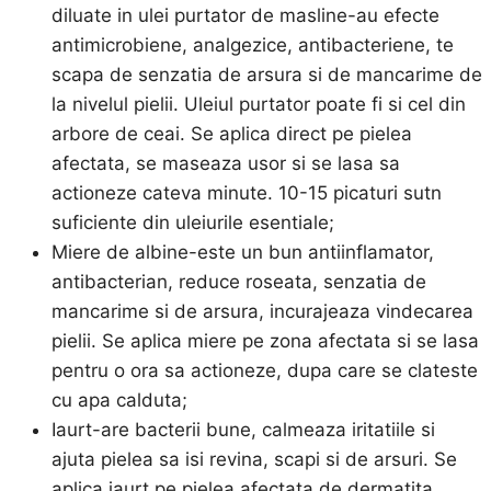
diluate in ulei purtator de masline-au efecte
antimicrobiene, analgezice, antibacteriene, te
scapa de senzatia de arsura si de mancarime de
la nivelul pielii. Uleiul purtator poate fi si cel din
arbore de ceai. Se aplica direct pe pielea
afectata, se maseaza usor si se lasa sa
actioneze cateva minute. 10-15 picaturi sutn
suficiente din uleiurile esentiale;
Miere de albine-este un bun antiinflamator,
antibacterian, reduce roseata, senzatia de
mancarime si de arsura, incurajeaza vindecarea
pielii. Se aplica miere pe zona afectata si se lasa
pentru o ora sa actioneze, dupa care se clateste
cu apa calduta;
Iaurt-are bacterii bune, calmeaza iritatiile si
ajuta pielea sa isi revina, scapi si de arsuri. Se
aplica iaurt pe pielea afectata de dermatita