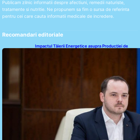
Publicam zilnic informatii despre afectiuni, remedii naturiste,
tratamente si nutritie. Ne propunem sa fim o sursa de referinta
pentru cei care cauta informatii medicale de incredere.
Recomandari editoriale
Impactul Tăierii Energetice asupra Producției de
Medicamente: Avertismentul lui Alexandru Rogobete
către Guvernul României