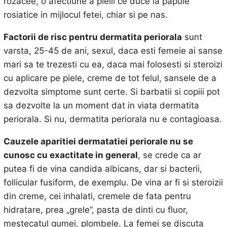
rozacee, o afectiune a pielii ce duce la papule
rosiatice in mijlocul fetei, chiar si pe nas.
Factorii de risc pentru dermatita periorala
sunt
varsta, 25-45 de ani, sexul, daca esti femeie ai sanse
mari sa te trezesti cu ea, daca mai folosesti si steroizi
cu aplicare pe piele, creme de tot felul, sansele de a
dezvolta simptome sunt certe. Si barbatii si copiii pot
sa dezvolte la un moment dat in viata dermatita
periorala. Si nu, dermatita periorala nu e contagioasa.
Cauzele aparitiei dermatatiei periorale nu se
cunosc cu exactitate in general
, se crede ca ar
putea fi de vina candida albicans, dar si bacterii,
follicular fusiform, de exemplu. De vina ar fi si steroizii
din creme, cei inhalati, cremele de fata pentru
hidratare, prea „grele”, pasta de dinti cu fluor,
mestecatul gumei, plombele. La femei se discuta