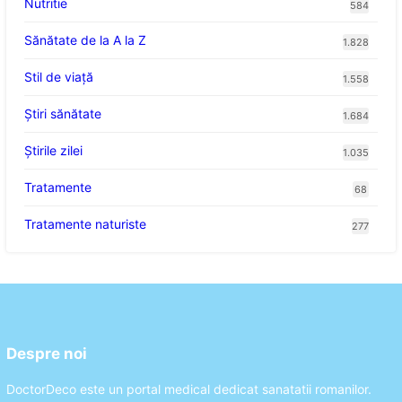
Nutritie
584
Sănătate de la A la Z
1.828
Stil de viaţă
1.558
Ştiri sănătate
1.684
Știrile zilei
1.035
Tratamente
68
Tratamente naturiste
277
Despre noi
DoctorDeco este un portal medical dedicat sanatatii romanilor.