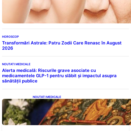
Evoluția Personalității după 70 de Ani: Ce
Revelații Ne Oferă Studiile Psihologice
HOROSCOP
Transformări Astrale: Patru Zodii Care Renasc în August
2026
NOUTATI MEDICALE
Alerta medicală: Riscurile grave asociate cu
medicamentele GLP-1 pentru slăbit și impactul asupra
sănătății publice
NOUTATI MEDICALE
Postul Adormirii Maicii Domnului: Tradiții,
Superstiții și Implicații Spiritualitate în 2026