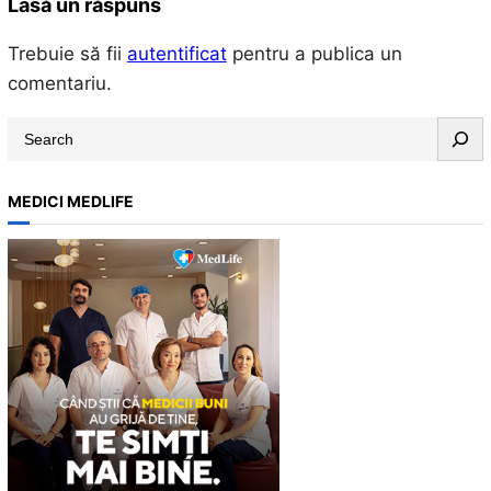
Lasă un răspuns
Trebuie să fii
autentificat
pentru a publica un
comentariu.
S
e
a
MEDICI MEDLIFE
r
c
h