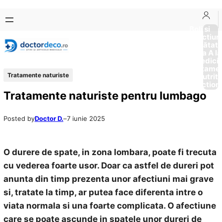
Sari
Skip
la
to
Boli si
Afectiun
conținut
content
Sănătat
de la A la
Medici
Tratame
Tratamente naturiste
Nutriti
Diction
Tratamente naturiste pentru lumbago
Posted by
Doctor D.
–
7 iunie 2025
O durere de spate, in zona lombara, poate fi trecuta
cu vederea foarte usor. Doar ca astfel de dureri pot
anunta din timp prezenta unor afectiuni mai grave
si, tratate la timp, ar putea face diferenta intre o
viata normala si una foarte complicata. O afectiune
care se poate ascunde in spatele unor dureri de