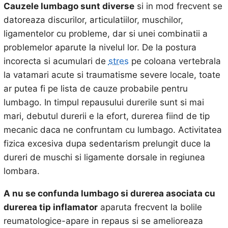
Cauzele lumbago sunt diverse
si in mod frecvent se
datoreaza discurilor, articulatiilor, muschilor,
ligamentelor cu probleme, dar si unei combinatii a
problemelor aparute la nivelul lor. De la postura
incorecta si acumulari de
stres
pe coloana vertebrala
la vatamari acute si traumatisme severe locale, toate
ar putea fi pe lista de cauze probabile pentru
lumbago. In timpul repausului durerile sunt si mai
mari, debutul durerii e la efort, durerea fiind de tip
mecanic daca ne confruntam cu lumbago. Activitatea
fizica excesiva dupa sedentarism prelungit duce la
dureri de muschi si ligamente dorsale in regiunea
lombara.
A nu se confunda lumbago si durerea asociata cu
durerea tip inflamator
aparuta frecvent la bolile
reumatologice-apare in repaus si se amelioreaza