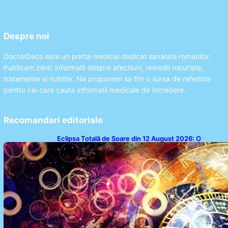
Despre noi
DoctorDeco este un portal medical dedicat sanatatii romanilor.
Publicam zilnic informatii despre afectiuni, remedii naturiste,
tratamente si nutritie. Ne propunem sa fim o sursa de referinta
pentru cei care cauta informatii medicale de incredere.
Recomandari editoriale
Eclipsa Totală de Soare din 12 August 2026: O
Analiză a Impactului asupra Trei Zodii și a Ciclului de
18 Ani