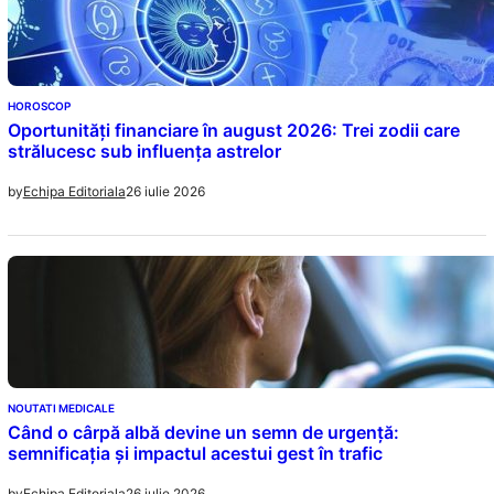
HOROSCOP
Oportunități financiare în august 2026: Trei zodii care
strălucesc sub influența astrelor
26 iulie 2026
by
Echipa Editoriala
NOUTATI MEDICALE
Când o cârpă albă devine un semn de urgență:
semnificația și impactul acestui gest în trafic
26 iulie 2026
by
Echipa Editoriala