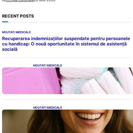
RECENT POSTS
NOUTATI MEDICALE
Recuperarea indemnizațiilor suspendate pentru persoanele
cu handicap: O nouă oportunitate în sistemul de asistență
socială
NOUTATI MEDICALE
Tampoanele menstruale: O analiză profundă
a riscurilor legate de metale toxice
NOUTATI MEDICALE
Ceaiul – Băutura care protejează inima:
Descoperiri recente despre beneficiile
consumului zilnic