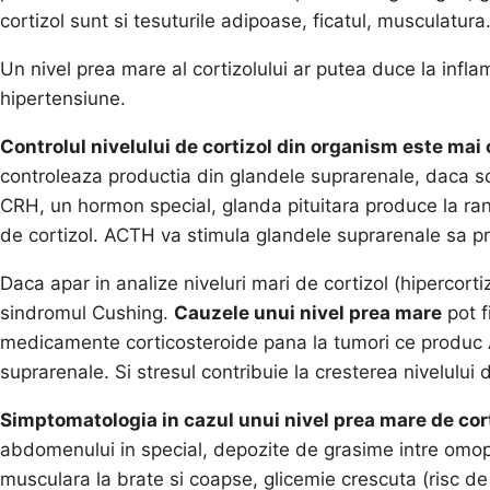
cortizol sunt si tesuturile adipoase, ficatul, musculatura
Un nivel prea mare al cortizolului ar putea duce la inflam
hipertensiune.
Controlul nivelului de cortizol din organism este mai
controleaza productia din glandele suprarenale, daca sc
CRH, un hormon special, glanda pituitara produce la ran
de cortizol. ACTH va stimula glandele suprarenale sa pro
Daca apar in analize niveluri mari de cortizol (hipercort
sindromul Cushing.
Cauzele unui nivel prea mare
pot f
medicamente corticosteroide pana la tumori ce produc A
suprarenale. Si stresul contribuie la cresterea nivelului 
Simptomatologia in cazul unui nivel prea mare de cor
abdomenului in special, depozite de grasime intre omopl
musculara la brate si coapse, glicemie crescuta (risc de