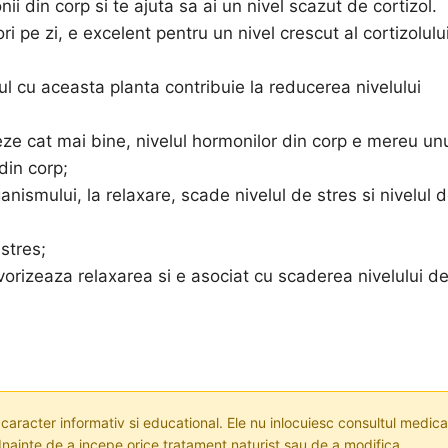
i din corp si te ajuta sa ai un nivel scazut de cortizol.
pe zi, e excelent pentru un nivel crescut al cortizolulu
ul cu aceasta planta contribuie la reducerea nivelului
ze cat mai bine, nivelul hormonilor din corp e mereu un
 din corp;
anismului, la relaxare, scade nivelul de stres si nivelul 
stres;
orizeaza relaxarea si e asociat cu scaderea nivelului d
 caracter informativ si educational. Ele nu inlocuiesc consultul medica
nainte de a incepe orice tratament naturist sau de a modifica