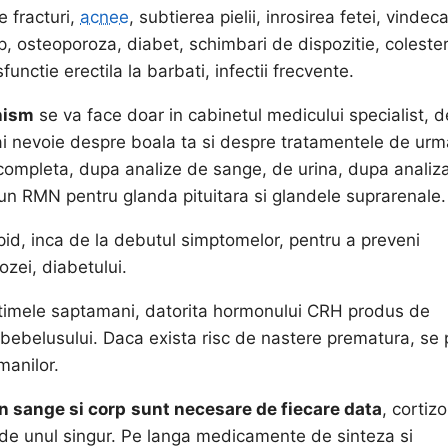
e fracturi,
acnee
, subtierea pielii, inrosirea fetei, vindec
ap, osteoporoza, diabet, schimbari de dispozitie, colester
sfunctie erectila la barbati, infectii frecvente.
anism
se va face doar in cabinetul medicului specialist, d
e ai nevoie despre boala ta si despre tratamentele de urm
completa, dupa analize de sange, de urina, dupa analiz
un RMN pentru glanda pituitara si glandele suprarenale.
id, inca de la debutul simptomelor, pentru a preveni
ozei, diabetului.
n ultimele saptamani, datorita hormonului CRH produs de
i bebelusului. Daca exista risc de nastere prematura, se 
manilor.
n sange si corp
sunt necesare de fiecare data
, cortizo
de unul singur. Pe langa medicamente de sinteza si