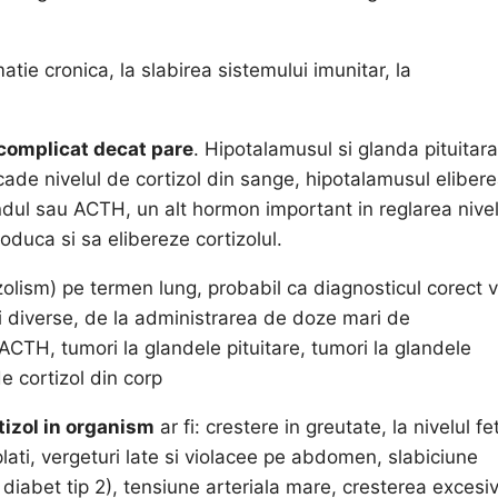
.
atie cronica, la slabirea sistemului imunitar, la
 complicat decat pare
. Hipotalamusul si glanda pituitara
ade nivelul de cortizol din sange, hipotalamusul eliber
dul sau ACTH, un alt hormon important in reglarea nivel
duca si sa elibereze cortizolul.
izolism) pe termen lung, probabil ca diagnosticul corect v
i diverse, de la administrarea de doze mari de
CTH, tumori la glandele pituitare, tumori la glandele
de cortizol din corp
tizol in organism
ar fi: crestere in greutate, la nivelul fet
ati, vergeturi late si violacee pe abdomen, slabiciune
 diabet tip 2), tensiune arteriala mare, cresterea excesi