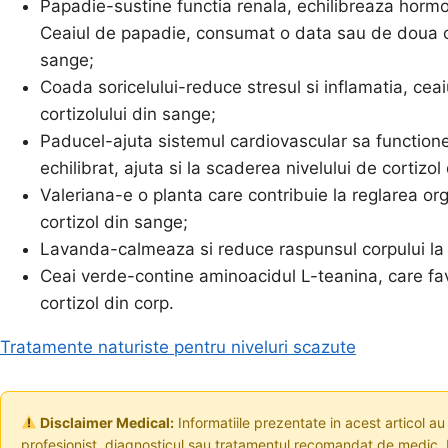
Papadie-sustine functia renala, echilibreaza hormoni
Ceaiul de papadie, consumat o data sau de doua ori 
sange;
Coada soricelului-reduce stresul si inflamatia, ceai
cortizolului din sange;
Paducel-ajuta sistemul cardiovascular sa functione
echilibrat, ajuta si la scaderea nivelului de cortizol
Valeriana-e o planta care contribuie la reglarea org
cortizol din sange;
Lavanda-calmeaza si reduce raspunsul corpului la 
Ceai verde-contine aminoacidul L-teanina, care fav
cortizol din corp.
Tratamente naturiste pentru niveluri scazute
Disclaimer Medical:
Informatiile prezentate in acest articol au
profesionist, diagnosticul sau tratamentul recomandat de medic. I