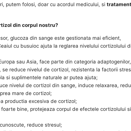
ri, putem folosi, doar cu acordul medicului, si
tratamen
tizol din corpul nostru?
sor, glucoza din sange este gestionata mai eficient,
aiul cu busuioc ajuta la reglarea nivelului cortizolului d
Europa sau Asia, face parte din categoria adaptogenilor,
se reduce nivelul de cortizol, rezistenta la factorii stres
a si suplimentele naturale ar putea ajuta;
ce nivelul de cortizol din sange, induce relaxarea, red
i prea mare de cortizol;
a productia excesiva de cortizol;
oarte bine, protejeaza corpul de efectele cortizolului si
unoscute, reduce stresul;