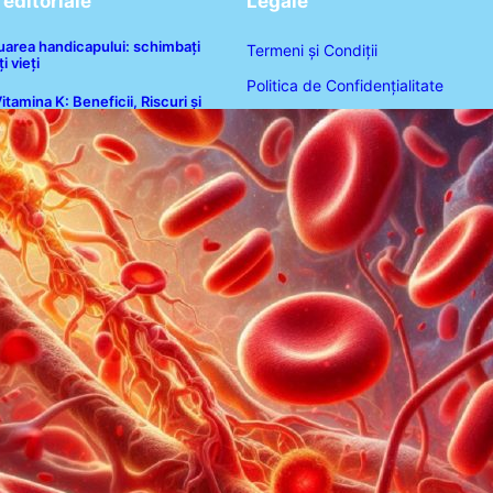
editoriale
Legale
luarea handicapului: schimbați
Termeni și Condiții
i vieți
Politica de Confidențialitate
itamina K: Beneficii, Riscuri și
nteracțiuni în Coagularea Sângelui
Politica de Cookies
Disclaimer
Contact