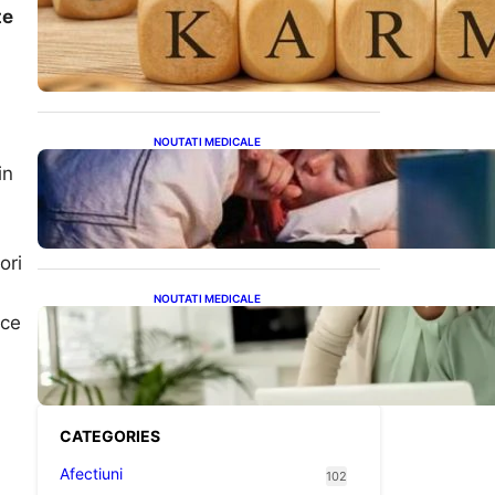
Eclipsa și Karma: Impactul
te
Emoțional Asupra Zodiilor
Leu și Vărsător
NOUTATI MEDICALE
Tusea seacă nocturnă:
in
Semnale importante despre
sănătatea inimii tale
ori
NOUTATI MEDICALE
uce
Sprijin financiar pentru
pensionari: Ce înseamnă
ajutoarele de până la 500
de lei în 2026
CATEGORIES
Afectiuni
102