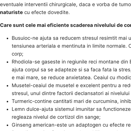
eventuale interventii chirurgicale, daca e vorba de tumo
naturiste
cu efecte dovedite.
Care sunt cele mai eficiente
scaderea nivelului de cor
Busuioc-ne ajuta sa reducem stresul resimtit mai u
tensiunea arteriala e mentinuta in limite normale. Ce
corp;
Rhodiola-se gaseste in regiunile reci montane din 
ajuta corpul sa se adapteze si sa faca fata la stres, 
e mai mare, se reduce anxietatea. Ceaiul cu rhodiol
Musetel-ceaiul de musetel e excelent pentru a redu
stresul, unul dintre factorii declansatori ai nivelulu
Turmeric-contine cantitati mari de curcumina, inhib
Lemn dulce-ajuta sistemul imunitar sa functioneze f
regleaza nivelul de cortizol din sange;
Ginseng american-este un adaptogen cu efecte rec