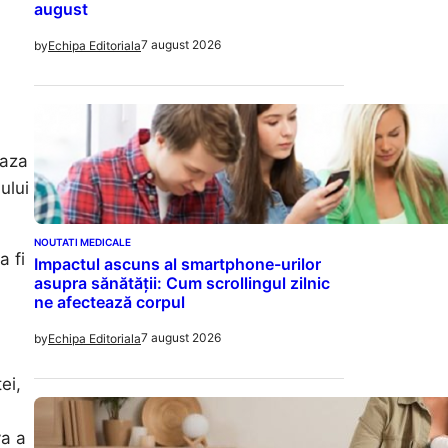
august
7 august 2026
by
Echipa Editoriala
eaza
ului
NOUTATI MEDICALE
a fi
Impactul ascuns al smartphone-urilor
asupra sănătății: Cum scrollingul zilnic
ne afectează corpul
7 august 2026
by
Echipa Editoriala
ei,
va a