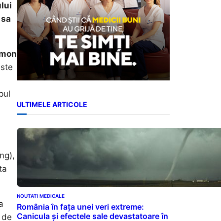
lui
 sa
rmon
este
pul
ULTIMELE ARTICOLE
ng),
ta
NOUTATI MEDICALE
a
România în fața unei veri extreme:
Canicula și efectele sale devastatoare în
e de