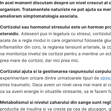
In acel moment discutam despre un nivel crescut al co
organism. Tratamentele naturiste ne pot ajuta sa ment
amelioram simptomatologia asociata.
Cortizolul sau hormonul stresului este un hormon pro
steroidic
. Adeseori pus in legatura cu stresul, cortizolu
acela de a regla modul in care organismul foloseste glu
inflamatiilor din coro, la reglarea tensiunii arteriale, l
va monitoriza nivelul de cortizol pentru a mentine un ec
prea mare de cortizol, dar nici prea mic.
Cortizolul ajuta si la gestionarea raspunsului corpului
experimentam oricare dintre urmatoarele tipuri de
stres
stres traumatic. Daca avem un nivel ceva mai mare al cor
ca sa avem energie in situatiile stresante, sa le facem f
Metabolismul si nivelul zaharului din sange sunt regla
productia de insulina si va creste pe cea de glucagon, g