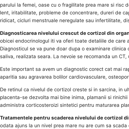
parului la femei, oase cu o fragilitate prea mare si risc d
lent, iritabilitate, probleme de concentrare, dureri de c
ridicat, cicluri menstruale neregulate sau infertilitate, di
Diagnosticarea nivelului crescut de cortizol din org
obicei endocrinologul iti va oferi toate detaliile de car
Diagnosticul se va pune doar dupa o examinare clinica 
saliva, realizata seara. La nevoie se recomanda un CT, 
Este important sa avem un diagnostic corect cat mai rap
aparitia sau agravarea bolilor cardiovasculare, osteopor
De retinul ca nivelul de cortizol creste si in sarcina, i
placenta-se dezvolta mai bine inima, plamanii si rinichi
administra corticosteroizi sintetici pentru maturarea pla
Tratamentele pentru scaderea nivelului de cortizol di
odata ajuns la un nivel prea mare nu are cum sa scada 