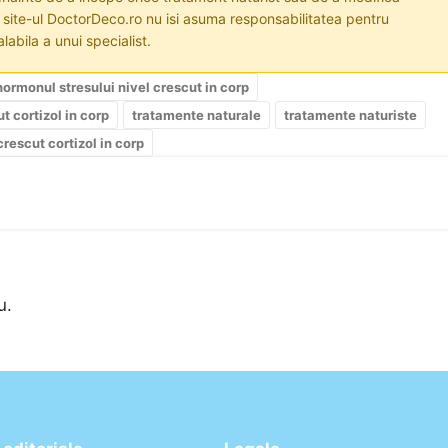
i site-ul DoctorDeco.ro nu isi asuma responsabilitatea pentru
labila a unui specialist.
hormonul stresului nivel crescut in corp
t cortizol in corp
tratamente naturale
tratamente naturiste
rescut cortizol in corp
u.