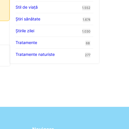
Stil de viaţă
1.552
Ştiri sănătate
1.674
Știrile zilei
1.030
Tratamente
68
Tratamente naturiste
277