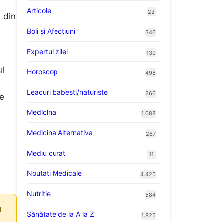
Articole
22
i din
Boli și Afecțiuni
346
Expertul zilei
139
ul
Horoscop
498
Leacuri babesti/naturiste
266
de
Medicina
1.088
Medicina Alternativa
267
e
Mediu curat
11
Noutati Medicale
4.425
Nutritie
584
l
Sănătate de la A la Z
1.825