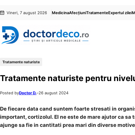
Sari
Skip
Vineri, 7 august 2026
Medicina
Afecțiuni
Tratamente
Expertul zilei
M
la
to
conținut
content
Tratamente naturiste
Tratamente naturiste pentru nivelur
Posted by
Doctor D.
–
26 august 2024
De fiecare data cand suntem foarte stresati in organ
important, cortizolul. El ne este de mare ajutor ca sa 
ajunge sa fie in cantitati prea mari din diverse motive