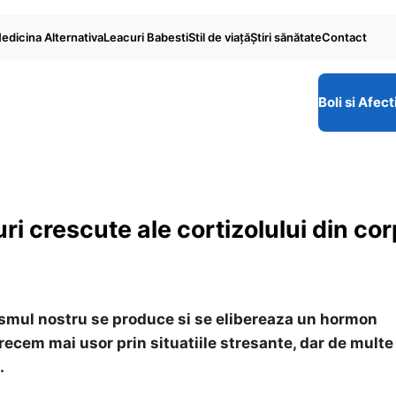
edicina Alternativa
Leacuri Babesti
Stil de viaţă
Ştiri sănătate
Contact
Boli si Afect
i crescute ale cortizolului din cor
ismul nostru se produce si se elibereaza un hormon
trecem mai usor prin situatiile stresante, dar de multe 
.