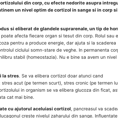
rtizolului din corp, cu efecte nedorite asupra intregu
inem un nivel optim de cortizol in sange si in corp si
dus si eliberat de glandele suprarenale, un tip de ho
l poate afecta fiecare organ si tesut din corp. Rolul sau 
coza pentru a produce energie, dar ajuta si la scaderea
a controlul ciclului somn-stare de veghe. In permanenta cor
hilibru stabil (homeostazia). Nu e bine sa avem un nivel
 la stres
. Se va elibera cortizol doar atunci cand
: stres acut (pe termen scurt), stres cronic (pe termen lu
tizolului in organism se va elibera glucoza din ficat, as
ata cat mai bine.
te cu ajutorul aceluiasi cortizol
, pancreasul va scade
lucagonul creste nivelul zaharului din sange. Influentat