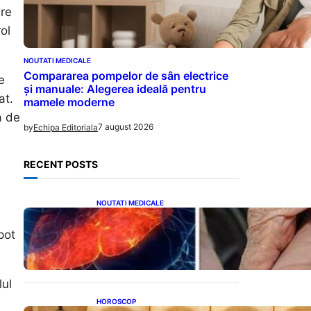
are
ol
NOUTATI MEDICALE
Compararea pompelor de sân electrice
e
și manuale: Alegerea ideală pentru
at.
mamele moderne
a de
7 august 2026
by
Echipa Editoriala
RECENT POSTS
NOUTATI MEDICALE
Ficatul Gras: Semnalul Ușor
Ignorat de la Picioare și
pot
Importanța Diagnosticării
Timpurii
lul
HOROSCOP