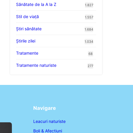
Sănătate de la A la Z
1.827
Stil de viaţă
1.557
Ştiri sănătate
1.684
Știrile zilei
1.034
Tratamente
68
Tratamente naturiste
277
Navigare
Leacuri naturiste
Boli & Afectiuni