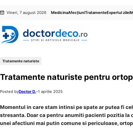
Sari
Skip
Vineri, 7 august 2026
Medicina
Afecțiuni
Tratamente
Expertul zilei
M
la
to
conținut
content
Tratamente naturiste
Tratamente naturiste pentru orto
Posted by
Doctor D.
–
1 aprilie 2025
Momentul in care stam intinsi pe spate ar putea fi cel
stresanta. Doar ca pentru anumiti pacienti pozitia la
unei afectiuni mai putin comune si periculoase, orto