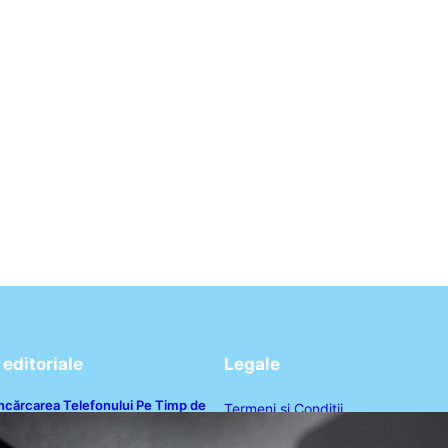
editoriale
Legale
ncărcarea Telefonului Pe Timp de
Termeni și Condiții
oapte: Mituri, Realități și Impact
supra Bateriei
Politica de Confidențialitate