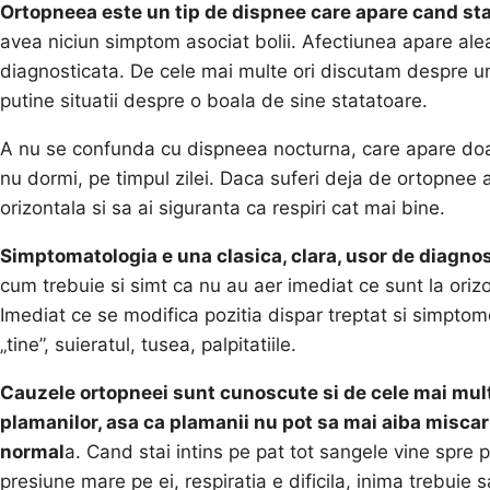
Ortopneea este un tip de dispnee care apare cand sta
avea niciun simptom asociat bolii. Afectiunea apare aleat
diagnosticata. De cele mai multe ori discutam despre un 
putine situatii despre o boala de sine statatoare.
A nu se confunda cu dispneea nocturna, care apare doa
nu dormi, pe timpul zilei. Daca suferi deja de ortopnee a
orizontala si sa ai siguranta ca respiri cat mai bine.
Simptomatologia e una clasica, clara, usor de diagnos
cum trebuie si simt ca nu au aer imediat ce sunt la oriz
Imediat ce se modifica pozitia dispar treptat si simptom
„tine”, suieratul, tusea, palpitatiile.
Cauzele ortopneei sunt cunoscute si de cele mai multe
plamanilor, asa ca plamanii nu pot sa mai aiba miscari
normal
a. Cand stai intins pe pat tot sangele vine spre 
presiune mare pe ei, respiratia e dificila, inima trebuie