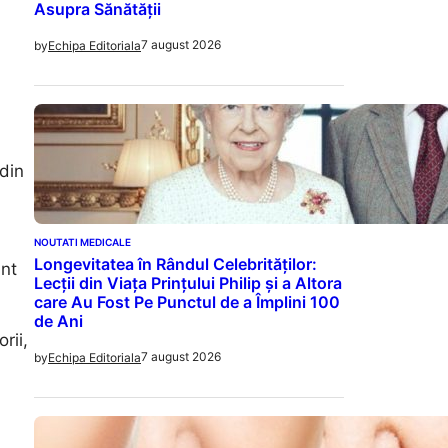
Asupra Sănătății
7 august 2026
by
Echipa Editoriala
din
NOUTATI MEDICALE
Longevitatea în Rândul Celebrităților:
unt
Lecții din Viața Prințului Philip și a Altora
care Au Fost Pe Punctul de a Împlini 100
de Ani
rii,
7 august 2026
by
Echipa Editoriala