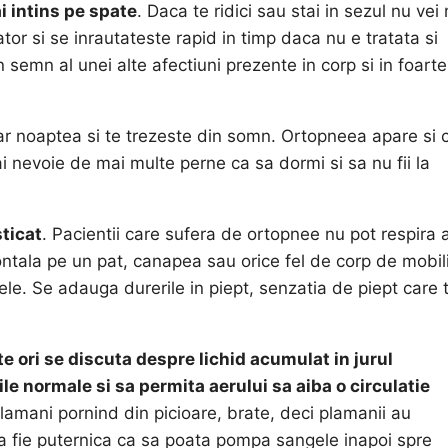
i intins pe spate
. Daca te ridici sau stai in sezul nu vei
or si se inrautateste rapid in timp daca nu e tratata si
semn al unei alte afectiuni prezente in corp si in foarte
r noaptea si te trezeste din somn. Ortopneea apare si 
i nevoie de mai multe perne ca sa dormi si sa nu fii la
ticat
. Pacientii care sufera de ortopnee nu pot respira 
ontala pe un pat, canapea sau orice fel de corp de mobili
ele. Se adauga durerile in piept, senzatia de piept care 
 ori se discuta despre lichid acumulat in jurul
le normale si sa permita aerului sa aiba o circulatie
plamani pornind din picioare, brate, deci plamanii au
 sa fie puternica ca sa poata pompa sangele inapoi spre