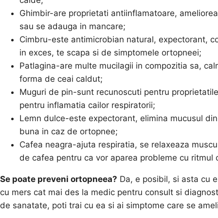
Ghimbir-are proprietati antiinflamatoare, ameliorea
sau se adauga in mancare;
Cimbru-este antimicrobian natural, expectorant, co
in exces, te scapa si de simptomele ortopneei;
Patlagina-are multe mucilagii in compozitia sa, c
forma de ceai caldut;
Muguri de pin-sunt recunoscuti pentru proprietatile a
pentru inflamatia cailor respiratorii;
Lemn dulce-este expectorant, elimina mucusul din pla
buna in caz de ortopnee;
Cafea neagra-ajuta respiratia, se relaxeaza muscula
de cafea pentru ca vor aparea probleme cu ritmul 
Se poate preveni ortopneea?
Da, e posibil, si asta cu e
cu mers cat mai des la medic pentru consult si diagno
de sanatate, poti trai cu ea si ai simptome care se amel