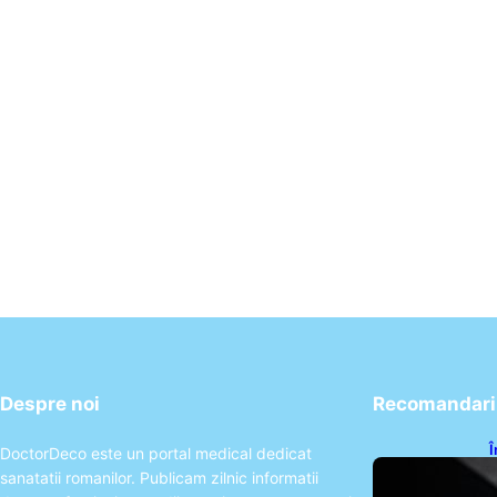
Despre noi
Recomandari 
Î
DoctorDeco este un portal medical dedicat
N
sanatatii romanilor. Publicam zilnic informatii
A