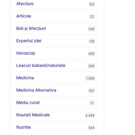
Afectiuni
102
Articole
22
Boli și Afecțiuni
346
Expertul zilei
139
Horoscop
499
Leacuri babesti/naturiste
266
Medicina
1.088
Medicina Alternativa
267
Mediu curat
11
Noutati Medicale
4.446
Nutritie
584