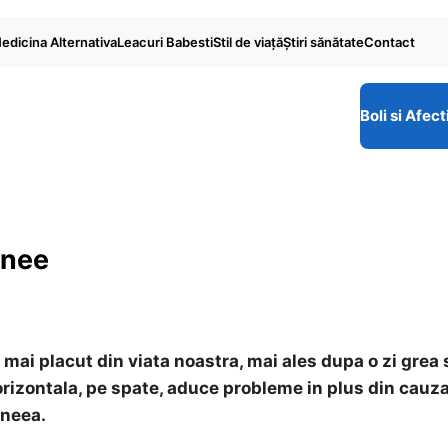
edicina Alternativa
Leacuri Babesti
Stil de viaţă
Ştiri sănătate
Contact
Boli si Afect
pnee
 mai placut din viata noastra, mai ales dupa o zi grea 
 orizontala, pe spate, aduce probleme in plus din cauz
pneea.