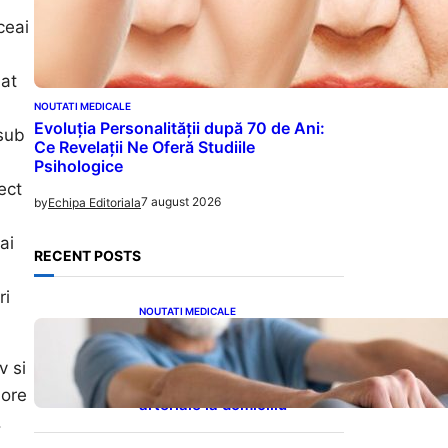
ceai
lat
NOUTATI MEDICALE
Evoluția Personalității după 70 de Ani:
 sub
Ce Revelații Ne Oferă Studiile
Psihologice
ect
7 august 2026
by
Echipa Editoriala
ai
RECENT POSTS
ri
NOUTATI MEDICALE
Îmbunătățirea sănătății
cardiovasculare: Patru
v si
exerciții simple pentru
reducerea tensiunii
jore
arteriale la domiciliu
.