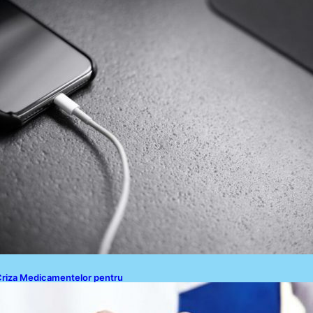
Politica de Cookies
Disclaimer
Contact
riza Medicamentelor pentru
ulburări Digestive: Ce Înseamnă
uspendarea Colebil și Panzcebil
entru Pacienți