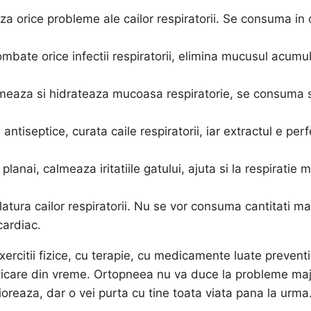
za orice probleme ale cailor respiratorii. Se consuma in 
mbate orice infectii respiratorii, elimina mucusul acumu
almeaza si hidrateaza mucoasa respiratorie, se consuma
ntiseptice, curata caile respiratorii, iar extractul e perf
nai, calmeaza iritatiile gatului, ajuta si la respiratie m
tura cailor respiratorii. Nu se vor consuma cantitati ma
cardiac.
xercitii fizice, cu terapie, cu medicamente luate preventi
sticare din vreme. Ortopneea nu va duce la probleme ma
ioreaza, dar o vei purta cu tine toata viata pana la urma