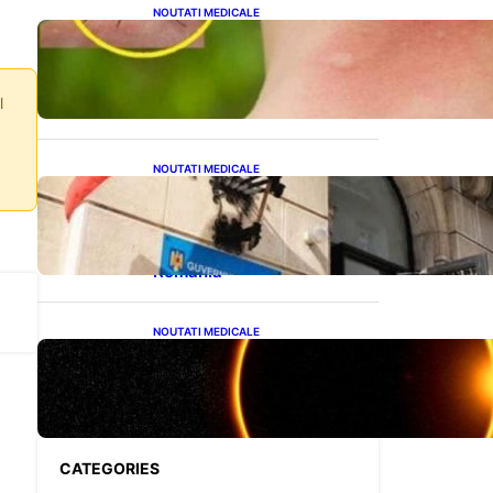
NOUTATI MEDICALE
Cum bacteriile pielii
influențează atracția
țânțarilor: O nouă viziune
asupra alegerii victimelor
l
NOUTATI MEDICALE
Investiția Ministerului
Sănătății: 174 de milioane
de lei pentru modernizarea
sistemului sanitar din
România
NOUTATI MEDICALE
Eclipsa de Soare din august
2026: Un Spectacol
Astronomic Pe Cerul
României
CATEGORIES