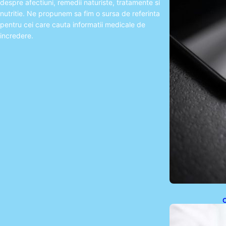
despre afectiuni, remedii naturiste, tratamente si
nutritie. Ne propunem sa fim o sursa de referinta
pentru cei care cauta informatii medicale de
incredere.
C
T
S
p