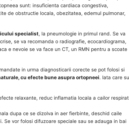
topneea sunt: insuficienta cardiaca congestiva,
ite de obstructie locala, obezitatea, edemul pulmonar,
icului specialist
, la pneumologie in primul rand. Se va
scrise, se va recomanda o radiografie, ecocardiograma,
Daca e nevoie se va face un CT, un RMN pentru a scoate 
ndate in urma diagnosticarii corecte se pot folosi si
naturale, cu efecte bune asupra ortopneei
. Iata care s
cte relaxante, reduc inflamatia locala a cailor respirato
ala dupa ce se dizolva in aer fierbinte, deschid caile
. Se vor folosi difuzoare speciale sau se adauga in bai