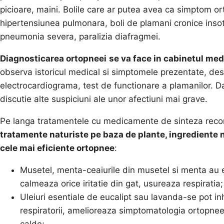
picioare, maini. Bolile care ar putea avea ca simptom or
hipertensiunea pulmonara, boli de plamani cronice insot
pneumonia severa, paralizia diafragmei.
Diagnosticarea ortopneei
se va face in cabinetul med
observa istoricul medical si simptomele prezentate, de
electrocardiograma, test de functionare a plamanilor. 
discutie alte suspiciuni ale unor afectiuni mai grave.
Pe langa tratamentele cu medicamente de sinteza recoma
tratamente naturiste pe baza de plante, ingrediente 
cele mai eficiente
ortopnee
:
Musetel, menta-ceaiurile din musetel si menta au efe
calmeaza orice iritatie din gat, usureaza respiratia;
Uleiuri esentiale de eucalipt sau lavanda-se pot inh
respiratorii, amelioreaza simptomatologia ortopneei
calde;