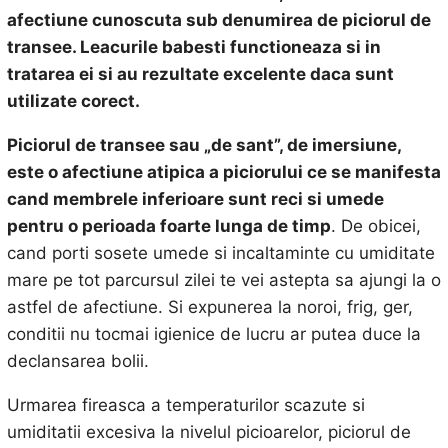
afectiune cunoscuta sub denumirea de piciorul de
transee. Leacurile babesti functioneaza si in
tratarea ei si au rezultate excelente daca sunt
utilizate corect.
Piciorul de transee sau „de sant”, de imersiune,
este o afectiune atipica a piciorului ce se manifesta
cand membrele inferioare sunt reci si umede
pentru o perioada foarte lunga de timp
. De obicei,
cand porti sosete umede si incaltaminte cu umiditate
mare pe tot parcursul zilei te vei astepta sa ajungi la o
astfel de afectiune. Si expunerea la noroi, frig, ger,
conditii nu tocmai igienice de lucru ar putea duce la
declansarea bolii.
Urmarea fireasca a temperaturilor scazute si
umiditatii excesiva la nivelul picioarelor, piciorul de