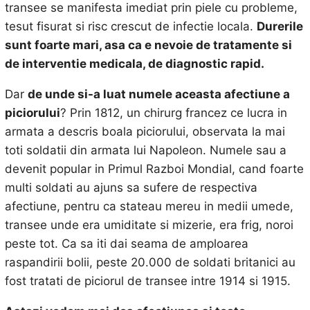
transee se manifesta imediat prin piele cu probleme,
tesut fisurat si risc crescut de infectie locala.
Durerile
sunt foarte mari, asa ca e nevoie de tratamente si
de interventie medicala, de diagnostic rapid.
Dar
de unde si-a luat numele aceasta afectiune a
piciorului
? Prin 1812, un chirurg francez ce lucra in
armata a descris boala piciorului, observata la mai
toti soldatii din armata lui Napoleon. Numele sau a
devenit popular in Primul Razboi Mondial, cand foarte
multi soldati au ajuns sa sufere de respectiva
afectiune, pentru ca stateau mereu in medii umede,
transee unde era umiditate si mizerie, era frig, noroi
peste tot. Ca sa iti dai seama de amploarea
raspandirii bolii, peste 20.000 de soldati britanici au
fost tratati de piciorul de transee intre 1914 si 1915.