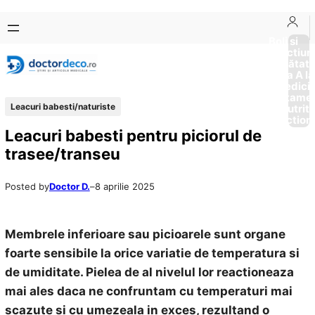
Sari
Skip
la
to
Boli si
Afectiun
conținut
content
Sănătat
de la A la
Medici
Tratame
Leacuri babesti/naturiste
Nutriti
Diction
Leacuri babesti pentru piciorul de
trasee/transeu
Posted by
Doctor D.
–
8 aprilie 2025
Membrele inferioare sau picioarele sunt organe
foarte sensibile la orice variatie de temperatura si
de umiditate. Pielea de al nivelul lor reactioneaza
mai ales daca ne confruntam cu temperaturi mai
scazute si cu umezeala in exces, rezultand o