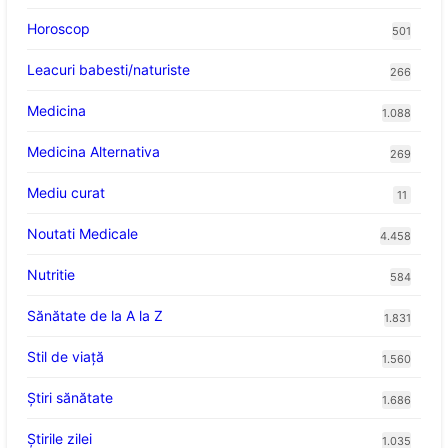
Horoscop
501
Leacuri babesti/naturiste
266
Medicina
1.088
Medicina Alternativa
269
Mediu curat
11
Noutati Medicale
4.458
Nutritie
584
Sănătate de la A la Z
1.831
Stil de viaţă
1.560
Ştiri sănătate
1.686
Știrile zilei
1.035