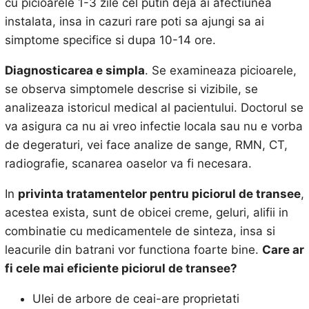
cu picioarele 1-3 zile cel putin deja ai afectiunea
instalata, insa in cazuri rare poti sa ajungi sa ai
simptome specifice si dupa 10-14 ore.
Diagnosticarea e simpla
. Se examineaza picioarele,
se observa simptomele descrise si vizibile, se
analizeaza istoricul medical al pacientului. Doctorul se
va asigura ca nu ai vreo infectie locala sau nu e vorba
de degeraturi, vei face analize de sange, RMN, CT,
radiografie, scanarea oaselor va fi necesara.
In
privinta tratamentelor pentru piciorul de transee
,
acestea exista, sunt de obicei creme, geluri, alifii in
combinatie cu medicamentele de sinteza, insa si
leacurile din batrani vor functiona foarte bine.
Care ar
fi cele mai eficiente
piciorul de transee?
Ulei de arbore de ceai-are proprietati