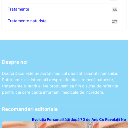
Tratamente
68
Tratamente naturiste
277
Despre noi
DoctorDeco este un portal medical dedicat sanatatii romanilor.
Publicam zilnic informatii despre afectiuni, remedii naturiste,
tratamente si nutritie. Ne propunem sa fim o sursa de referinta
pentru cei care cauta informatii medicale de incredere.
Recomandari editoriale
Evoluția Personalității după 70 de Ani: Ce Revelații Ne
Oferă Studiile Psihologice