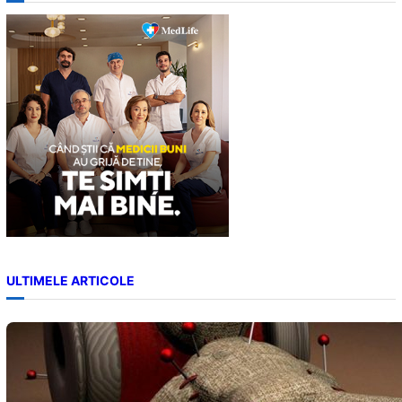
c
h
ULTIMELE ARTICOLE