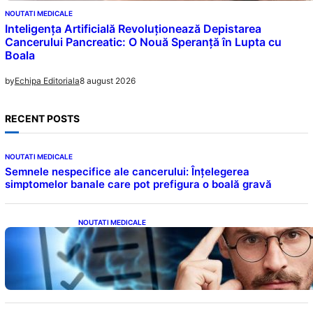
NOUTATI MEDICALE
Inteligența Artificială Revoluționează Depistarea
Cancerului Pancreatic: O Nouă Speranță în Lupta cu
Boala
8 august 2026
by
Echipa Editoriala
RECENT POSTS
NOUTATI MEDICALE
Semnele nespecifice ale cancerului: Înțelegerea
simptomelor banale care pot prefigura o boală gravă
NOUTATI MEDICALE
Inteligența dincolo de note: Semnele unui IQ
ridicat care nu țin de școală