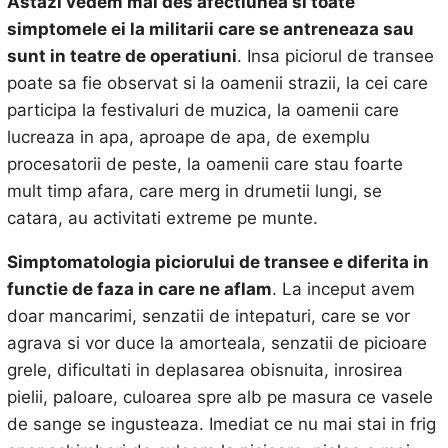
Astazi vedem mai des afectiunea si toate
simptomele ei la militarii care se antreneaza sau
sunt in teatre de operatiuni
. Insa piciorul de transee
poate sa fie observat si la oamenii strazii, la cei care
participa la festivaluri de muzica, la oamenii care
lucreaza in apa, aproape de apa, de exemplu
procesatorii de peste, la oamenii care stau foarte
mult timp afara, care merg in drumetii lungi, se
catara, au activitati extreme pe munte.
Simptomatologia piciorului de transee e diferita in
functie de faza in care ne aflam
. La inceput avem
doar mancarimi, senzatii de intepaturi, care se vor
agrava si vor duce la amorteala, senzatii de picioare
grele, dificultati in deplasarea obisnuita, inrosirea
pielii, paloare, culoarea spre alb pe masura ce vasele
de sange se ingusteaza. Imediat ce nu mai stai in frig