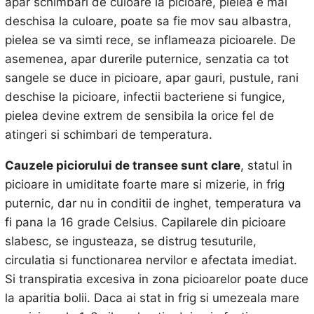
apar schimbari de culoare la picioare, pielea e mai
deschisa la culoare, poate sa fie mov sau albastra,
pielea se va simti rece, se inflameaza picioarele. De
asemenea, apar durerile puternice, senzatia ca tot
sangele se duce in picioare, apar gauri, pustule, rani
deschise la picioare, infectii bacteriene si fungice,
pielea devine extrem de sensibila la orice fel de
atingeri si schimbari de temperatura.
Cauzele piciorului de transee sunt clare
, statul in
picioare in umiditate foarte mare si mizerie, in frig
puternic, dar nu in conditii de inghet, temperatura va
fi pana la 16 grade Celsius. Capilarele din picioare
slabesc, se ingusteaza, se distrug tesuturile,
circulatia si functionarea nervilor e afectata imediat.
Si transpiratia excesiva in zona picioarelor poate duce
la aparitia bolii. Daca ai stat in frig si umezeala mare