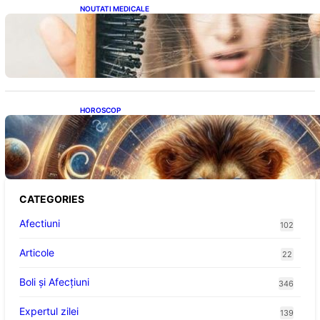
NOUTATI MEDICALE
Semnele unei deficiențe de proteine:
Impactul asupra sănătății tale
HOROSCOP
Portalul Leului 8/8: Oportunități de
Abundență pentru Cinci Zodii în 2026
CATEGORIES
Afectiuni
102
Articole
22
Boli și Afecțiuni
346
Expertul zilei
139