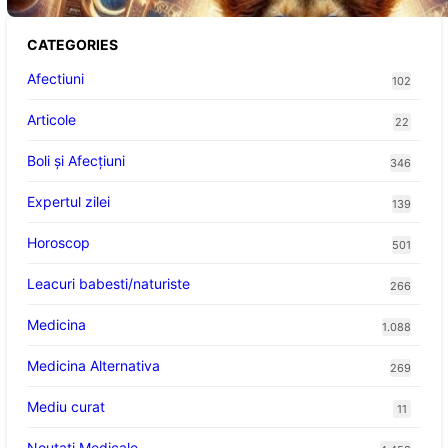
CATEGORIES
Afectiuni
102
Articole
22
Boli și Afecțiuni
346
Expertul zilei
139
Horoscop
501
Leacuri babesti/naturiste
266
Medicina
1.088
Medicina Alternativa
269
Mediu curat
11
Noutati Medicale