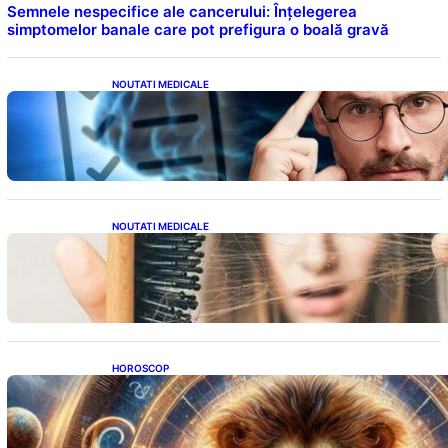
Semnele nespecifice ale cancerului: Înțelegerea
simptomelor banale care pot prefigura o boală gravă
NOUTATI MEDICALE
Inteligența dincolo de note: Semnele unui IQ
ridicat care nu țin de școală
NOUTATI MEDICALE
Semnele unei deficiențe de proteine:
Impactul asupra sănătății tale
HOROSCOP
Portalul Leului 8/8: Oportunități de
Abundență pentru Cinci Zodii în 2026