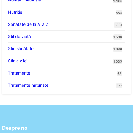
4.458
Nutritie
584
Sănătate de la A la Z
1.831
Stil de viaţă
1.560
Ştiri sănătate
1.686
Știrile zilei
1.035
Tratamente
68
Tratamente naturiste
277
Despre noi