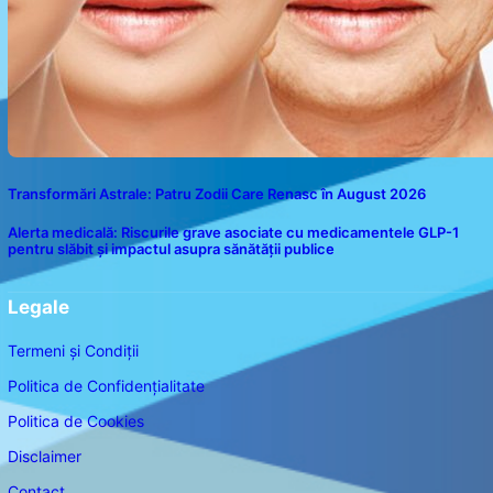
Transformări Astrale: Patru Zodii Care Renasc în August 2026
Alerta medicală: Riscurile grave asociate cu medicamentele GLP-1
pentru slăbit și impactul asupra sănătății publice
Legale
Termeni și Condiții
Politica de Confidențialitate
Politica de Cookies
Disclaimer
Contact