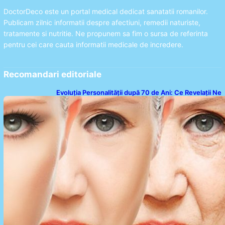
DoctorDeco este un portal medical dedicat sanatatii romanilor.
Publicam zilnic informatii despre afectiuni, remedii naturiste,
tratamente si nutritie. Ne propunem sa fim o sursa de referinta
pentru cei care cauta informatii medicale de incredere.
Recomandari editoriale
Evoluția Personalității după 70 de Ani: Ce Revelații Ne
Oferă Studiile Psihologice