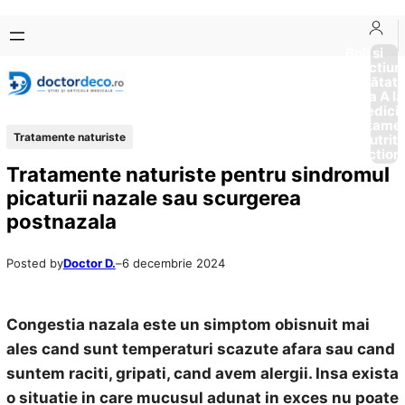
Sari
Skip
la
to
Boli si
Afectiun
conținut
content
Sănătat
de la A la
Medici
Tratame
Tratamente naturiste
Nutriti
Diction
Tratamente naturiste pentru sindromul
picaturii nazale sau scurgerea
postnazala
Posted by
Doctor D.
–
6 decembrie 2024
Congestia nazala este un simptom obisnuit mai
ales cand sunt temperaturi scazute afara sau cand
suntem raciti, gripati, cand avem alergii. Insa exista
o situatie in care mucusul adunat in exces nu poate