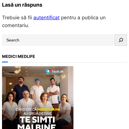
Lasă un răspuns
Trebuie să fii
autentificat
pentru a publica un
comentariu.
S
e
a
MEDICI MEDLIFE
r
c
h