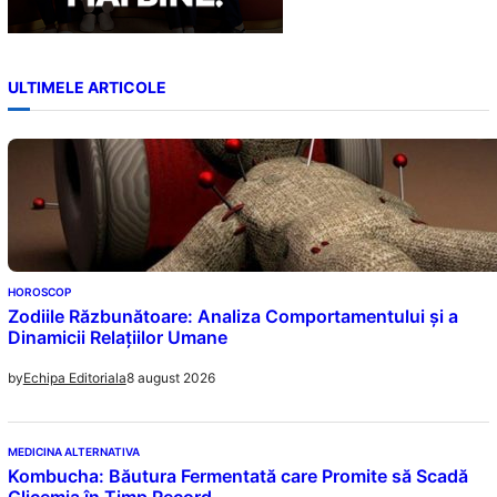
ULTIMELE ARTICOLE
HOROSCOP
Zodiile Răzbunătoare: Analiza Comportamentului și a
Dinamicii Relațiilor Umane
8 august 2026
by
Echipa Editoriala
MEDICINA ALTERNATIVA
Kombucha: Băutura Fermentată care Promite să Scadă