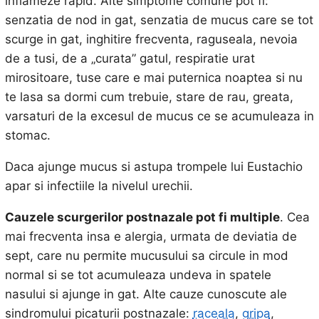
inflameze rapid. Alte simptome comune pot fi:
senzatia de nod in gat, senzatia de mucus care se tot
scurge in gat, inghitire frecventa, raguseala, nevoia
de a tusi, de a „curata” gatul, respiratie urat
mirositoare, tuse care e mai puternica noaptea si nu
te lasa sa dormi cum trebuie, stare de rau, greata,
varsaturi de la excesul de mucus ce se acumuleaza in
stomac.
Daca ajunge mucus si astupa trompele lui Eustachio
apar si infectiile la nivelul urechii.
Cauzele scurgerilor postnazale pot fi multiple
. Cea
mai frecventa insa e alergia, urmata de deviatia de
sept, care nu permite mucusului sa circule in mod
normal si se tot acumuleaza undeva in spatele
nasului si ajunge in gat. Alte cauze cunoscute ale
sindromului picaturii postnazale:
raceala
,
gripa
,