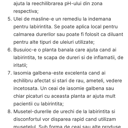
ajuta la reechilibrarea pH-ului din zona
respectiva;
Ulei de masline-e un remediu la indemana
pentru labirintita. Se poate aplica local pentru
calmarea durerilor sau poate fi folosit ca diluant
pentru alte tipuri de uleiuri utilizate;
Busuioc-e o planta banala care ajuta cand ai
labirintita, te scapa de dureri si de inflamatii, de
iritatii;
Iasomia galbena-este excelenta cand ai
echilibru afectat si stari de rau, ameteli, vedere
incetosata. Un ceai de iasomie galbena sau
chiar picaturi cu aceasta planta ar ajuta mult
pacientii cu labirintita;
Musetel-durerile de urechi de la labirintita si
disconfortul vor disparea rapid cand utilizam
musetelul. Sub forma de ceai sau alte produse