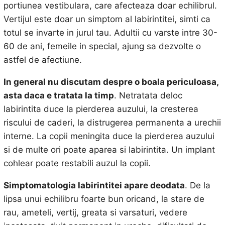
portiunea vestibulara, care afecteaza doar echilibrul.
Vertijul este doar un simptom al labirintitei, simti ca
totul se invarte in jurul tau. Adultii cu varste intre 30-
60 de ani, femeile in special, ajung sa dezvolte o
astfel de afectiune.
In general nu discutam despre o boala periculoasa,
asta daca e tratata la timp
. Netratata deloc
labirintita duce la pierderea auzului, la cresterea
riscului de caderi, la distrugerea permanenta a urechii
interne. La copii meningita duce la pierderea auzului
si de multe ori poate aparea si labirintita. Un implant
cohlear poate restabili auzul la copii.
Simptomatologia labirintitei apare deodata
. De la
lipsa unui echilibru foarte bun oricand, la stare de
rau, ameteli, vertij, greata si varsaturi, vedere