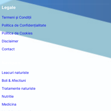
Legale
Termeni și Condiții
Politica de Confidențialitate
Politica de Cookies
Disclaimer
Contact
Navigare
Leacuri naturiste
Boli & Afectiuni
Tratamente naturiste
Nutritie
Medicina