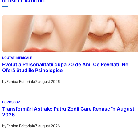
ULTIMELE ARTICOLE
NOUTATI MEDICALE
Evoluția Personalității după 70 de Ani: Ce Revelații Ne
Oferă Studiile Psihologice
7 august 2026
by
Echipa Editoriala
HOROSCOP
Transformări Astrale: Patru Zodii Care Renasc în August
2026
7 august 2026
by
Echipa Editoriala