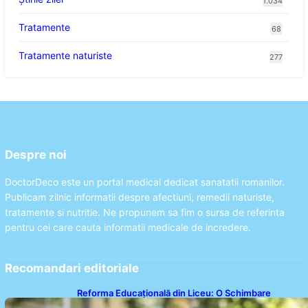
1.034
Tratamente
68
Tratamente naturiste
277
Despre noi
DoctorDeco este un portal medical dedicat sanatatii romanilor.
Publicam zilnic informatii despre afectiuni, remedii naturiste,
tratamente si nutritie. Ne propunem sa fim o sursa de referinta
pentru cei care cauta informatii medicale de incredere.
Recomandari editoriale
Reforma Educațională din Liceu: O Schimbare
Fundamentală pentru Generațiile Viitoare