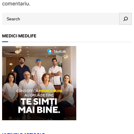
comentariu.
S
e
a
MEDICI MEDLIFE
r
c
h