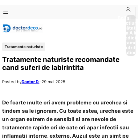
Sari
Skip
la
to
Boli si
Afectiun
conținut
content
Sănătat
de la A la
Medici
Tratame
Tratamente naturiste
Nutriti
Diction
Tratamente naturiste recomandate
cand suferi de labirintita
Posted by
Doctor D.
–
29 mai 2025
De foarte multe ori avem probleme cu urechea si
tindem sa le ignoram. Cu toate astea, urechea este
un organ extrem de sensibil si are nevoie de
tratamente rapide ori de cate ori apar infectii sau
inflamatii interne, externe. Auzul este un simt pe