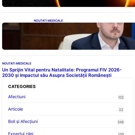
NOUTATI MEDICALE
Impactul Tăierii Energetice asupra Producției
de Medicamente: Avertismentul lui
Alexandru Rogobete către Guvernul
României
NOUTATI MEDICALE
Un Sprijin Vital pentru Natalitate: Programul FIV 2026-
2030 și Impactul său Asupra Societății Românești
CATEGORIES
Afectiuni
102
Articole
22
Boli și Afecțiuni
346
Expertul zilei
139