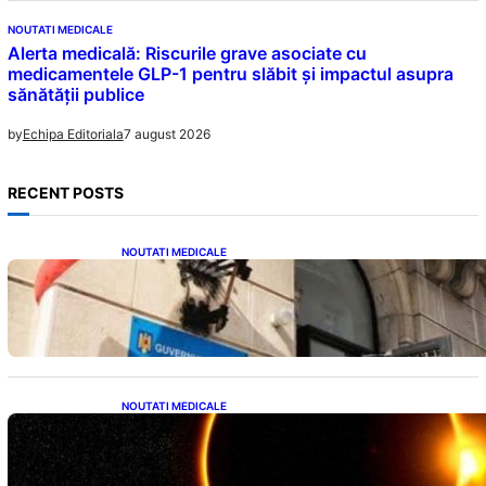
NOUTATI MEDICALE
Alerta medicală: Riscurile grave asociate cu
medicamentele GLP-1 pentru slăbit și impactul asupra
sănătății publice
7 august 2026
by
Echipa Editoriala
RECENT POSTS
NOUTATI MEDICALE
Investiția Ministerului Sănătății: 174 de
milioane de lei pentru modernizarea
sistemului sanitar din România
NOUTATI MEDICALE
Eclipsa de Soare din august 2026: Un
Spectacol Astronomic Pe Cerul României