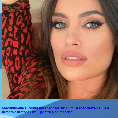
Mecanismele supraviețuirii cancerului: Cum își adaptează celulele
tumorală metabolismul pentru a se răspândi