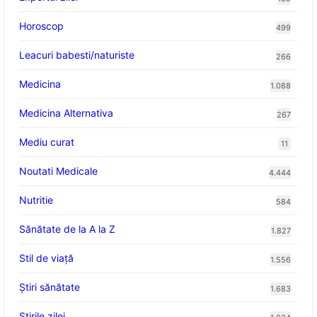
Horoscop
499
Leacuri babesti/naturiste
266
Medicina
1.088
Medicina Alternativa
267
Mediu curat
11
Noutati Medicale
4.444
Nutritie
584
Sănătate de la A la Z
1.827
Stil de viaţă
1.556
Ştiri sănătate
1.683
Știrile zilei