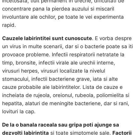
incetosata, tiuit permanent in ureche, dificultati de
concentrare pana la pierdea auzului si miscaril
involuntare ale ochilor, pe toate le vei experimenta
rapid.
Cauzele labirintitei sunt cunoscute
. E vorba despre
un virus in multe scenarii, dar si o bacterie poate sa iti
provoace probleme. Infectii respiratorii netratate la
timp, bronsite, infectii virale ale urechii interne,
virusuri herpes, virusuri localizate la nivelul
stomacului, infectii bacteriene grave, iata si alte
cauze probabile ale labirintitelor. Lista de cauze e
incheiata de rujeola, oreionul, rubeola, poliomielita si
hepatita, alaturi de meningite bacteriene, dar si rani,
lovituri la cap.
De la o banala raceala sau gripa poti ajunge sa
dezvolti labirintita
si toate simptomele sale.
Factorii