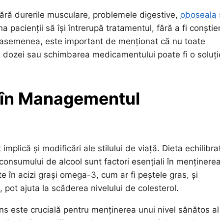
mără durerile musculare, problemele digestive,
oboseala
 pacienții să își întrerupă tratamentul, fără a fi conștie
 De asemenea, este important de menționat că nu toate
area dozei sau schimbarea medicamentului poate fi o soluți
ță în Managementul
plică și modificări ale stilului de viață. Dieta echilibra
ea consumului de alcool sunt factori esențiali în menținere
 în acizi grași omega-3, cum ar fi peștele gras, și
, pot ajuta la scăderea nivelului de colesterol.
ns este crucială pentru menținerea unui nivel sănătos al