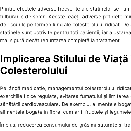
Printre efectele adverse frecvente ale statinelor se nu
tulburările de somn. Aceste reacții adverse pot determina
de riscurile pe termen lung ale colesterolului ridicat.
statinele sunt potrivite pentru toți pacienții, iar ajust
mai sigură decât renunțarea completă la tratament.
Implicarea Stilului de Via
Colesterolului
Pe lângă medicație, managementul colesterolului ridicat im
exercițiile fizice regulate, evitarea fumatului și limitar
sănătății cardiovasculare. De exemplu, alimentele bogate
alimentele bogate în fibre, cum ar fi fructele și legumele
În plus, reducerea consumului de grăsimi saturate și tra