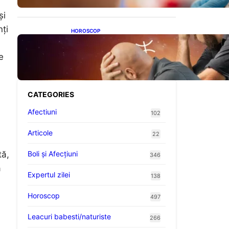
și
nți
HOROSCOP
Mituri și Realități: Ce Spun
Astrologii Despre Sufletele
e
Bătrâne și Lunile de Naștere
CATEGORIES
Afectiuni
102
Articole
22
tă,
Boli și Afecțiuni
346
a
Expertul zilei
138
Horoscop
497
Leacuri babesti/naturiste
266