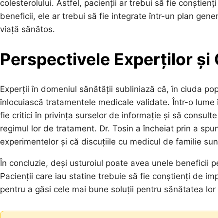
colesterolului. Astfel, pacienții ar trebui să fie conștie
beneficii, ele ar trebui să fie integrate într-un plan gen
viață sănătos.
Perspectivele Experților și
Experții în domeniul sănătății subliniază că, în ciuda pop
înlocuiască tratamentele medicale validate. Într-o lume în
fie critici în privința surselor de informație și să consul
regimul lor de tratament. Dr. Tosin a încheiat prin a spun
experimentelor și că discuțiile cu medicul de familie sun
În concluzie, deși usturoiul poate avea unele beneficii p
Pacienții care iau statine trebuie să fie conștienți de im
pentru a găsi cele mai bune soluții pentru sănătatea lor