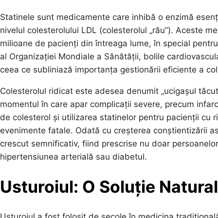
Statinele sunt medicamente care inhibă o enzimă esențial
nivelul colesterolului LDL (colesterolul „rău”). Aceste
milioane de pacienți din întreaga lume, în special pentru
al Organizației Mondiale a Sănătății, bolile cardiovascul
ceea ce subliniază importanța gestionării eficiente a col
Colesterolul ridicat este adesea denumit „ucigașul tăc
momentul în care apar complicații severe, precum infarc
de colesterol și utilizarea statinelor pentru pacienții cu
evenimente fatale. Odată cu creșterea conștientizării asu
crescut semnificativ, fiind prescrise nu doar persoanelor 
hipertensiunea arterială sau diabetul.
Usturoiul: O Soluție Natura
Usturoiul a fost folosit de secole în medicina tradiționa