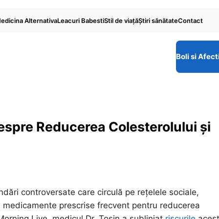
edicina Alternativa
Leacuri Babesti
Stil de viaţă
Ştiri sănătate
Contact
Boli si Afect
despre Reducerea Colesterolului și
ndări controversate care circulă pe rețelele sociale,
le, medicamente prescrise frecvent pentru reducerea
 Morning Live, medicul Dr. Tosin a subliniat
riscurile
acest