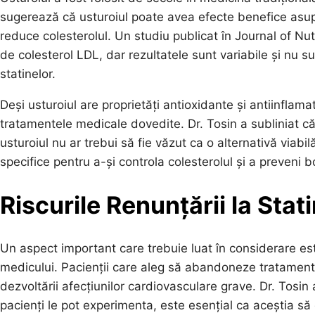
sugerează că usturoiul poate avea efecte benefice asupr
reduce colesterolul. Un studiu publicat în Journal of Nutr
de colesterol LDL, dar rezultatele sunt variabile și nu su
statinelor.
Deși usturoiul are proprietăți antioxidante și antiinflama
tratamentele medicale dovedite. Dr. Tosin a subliniat că,
usturoiul nu ar trebui să fie văzut ca o alternativă viabi
specifice pentru a-și controla colesterolul și a preveni b
Riscurile Renunțării la Stat
Un aspect important care trebuie luat în considerare este
medicului. Pacienții care aleg să abandoneze tratamentul 
dezvoltării afecțiunilor cardiovasculare grave. Dr. Tosin
pacienți le pot experimenta, este esențial ca aceștia să 