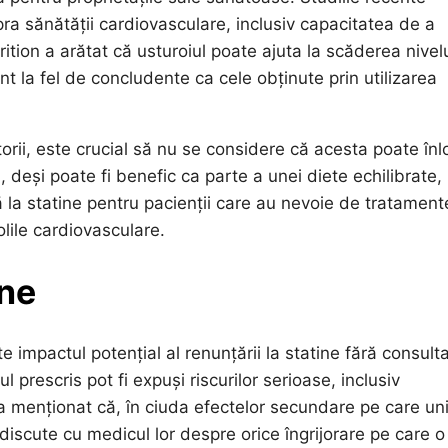
a sănătății cardiovasculare, inclusiv capacitatea de a
ition a arătat că usturoiul poate ajuta la scăderea nivelu
nt la fel de concludente ca cele obținute prin utilizarea
torii, este crucial să nu se considere că acesta poate înl
 deși poate fi benefic ca parte a unei diete echilibrate,
lă la statine pentru pacienții care au nevoie de tratament
olile cardiovasculare.
ine
 impactul potențial al renunțării la statine fără consult
prescris pot fi expuși riscurilor serioase, inclusiv
 a menționat că, în ciuda efectelor secundare pe care uni
discute cu medicul lor despre orice îngrijorare pe care o