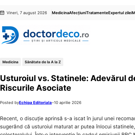
Sari
Skip
Vineri, 7 august 2026
Medicina
Afecțiuni
Tratamente
Expertul zilei
M
la
to
conținut
content
Medicina
Sănătate de la A la Z
Usturoiul vs. Statinele: Adevărul 
Riscurile Asociate
Posted by
Echipa Editoriala
–
10 aprilie 2026
Recent, o discuție aprinsă s-a iscat în jurul unei recoma
sugerând că usturoiul maturat ar putea înlocui statine
colesterolului. Într-o intervenție în cadrul emisiunii BBC