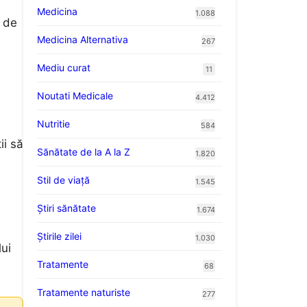
Medicina
1.088
l de
Medicina Alternativa
267
Mediu curat
11
Noutati Medicale
4.412
Nutritie
584
ii să
Sănătate de la A la Z
1.820
Stil de viaţă
1.545
Ştiri sănătate
1.674
Știrile zilei
1.030
lui
Tratamente
68
Tratamente naturiste
277