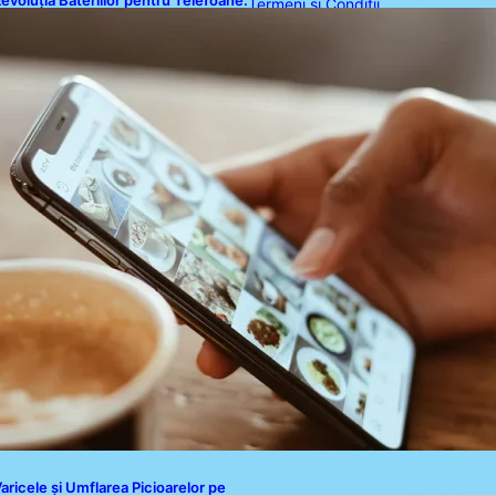
evoluția Bateriilor pentru Telefoane:
Termeni și Condiții
vantaje, Provocări și Viitorul
ehnologiei Energetice
Politica de Confidențialitate
Politica de Cookies
Disclaimer
Contact
aricele și Umflarea Picioarelor pe