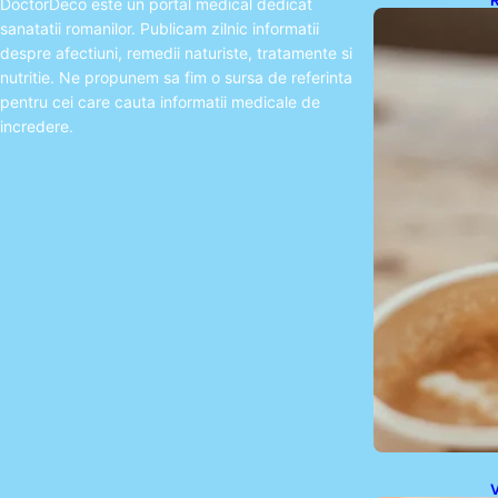
R
DoctorDeco este un portal medical dedicat
A
sanatatii romanilor. Publicam zilnic informatii
T
despre afectiuni, remedii naturiste, tratamente si
nutritie. Ne propunem sa fim o sursa de referinta
pentru cei care cauta informatii medicale de
incredere.
V