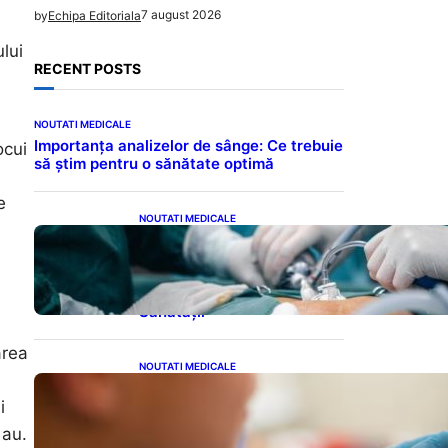
7 august 2026
by
Echipa Editoriala
lui
RECENT POSTS
NOUTATI MEDICALE
Importanța analizelor de sânge: Ce trebuie
ocui
să știm pentru o sănătate optimă
e
NOUTATI MEDICALE
Colecistectomia: O Privire
Detaliată Asupra
Intervenției Chirurgicale și
Impactul Său Asupra
Sănătății
area
NOUTATI MEDICALE
Revoluția Vaccinurilor:
Primul Vaccin Experimental
i
Împotriva Cancerului de
 au.
Colon în Studiu Uman