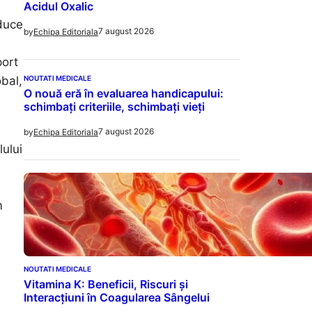
Acidul Oxalic
educe
7 august 2026
by
Echipa Editoriala
port
NOUTATI MEDICALE
obal,
O nouă eră în evaluarea handicapului:
schimbați criteriile, schimbați vieți
7 august 2026
by
Echipa Editoriala
ului
m
NOUTATI MEDICALE
Vitamina K: Beneficii, Riscuri și
Interacțiuni în Coagularea Sângelui