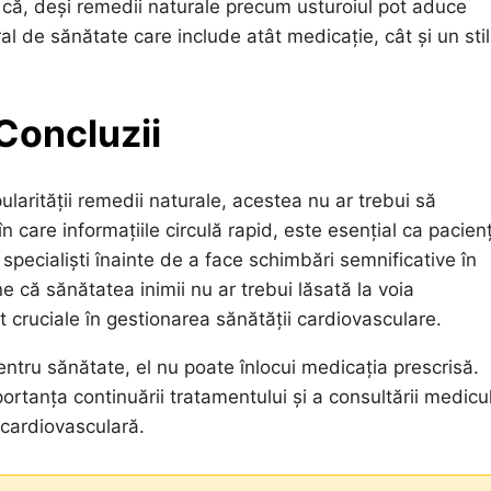
nți că, deși remedii naturale precum usturoiul pot aduce
eral de sănătate care include atât medicație, cât și un sti
 Concluzii
ularității remedii naturale, acestea nu ar trebui să
 care informațiile circulă rapid, este esențial ca pacienț
te specialiști înainte de a face schimbări semnificative în
e că sănătatea inimii nu ar trebui lăsată la voia
t cruciale în gestionarea sănătății cardiovasculare.
entru sănătate, el nu poate înlocui medicația prescrisă.
portanța continuării tratamentului și a consultării medicu
 cardiovasculară.