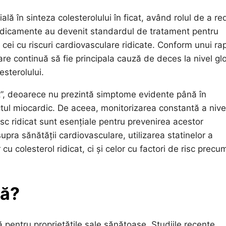
ă în sinteza colesterolului în ficat, având rolul de a r
 medicamente au devenit standardul de tratament pentru
 cei cu riscuri cardiovasculare ridicate. Conform unui ra
are continuă să fie principala cauză de deces la nivel gl
esterolului.
ut”, deoarece nu prezintă simptome evidente până în
tul miocardic. De aceea, monitorizarea constantă a nivel
 risc ridicat sunt esențiale pentru prevenirea acestor
pra sănătății cardiovasculare, utilizarea statinelor a
cu colesterol ridicat, ci și celor cu factori de risc precu
lă?
lă pentru proprietățile sale sănătoase. Studiile recente