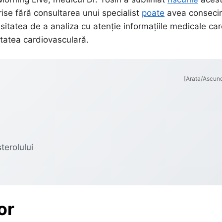
rise fără consultarea unui specialist
poate
avea conseci
sitatea de a analiza cu atenție informațiile medicale ca
ătatea cardiovasculară.
[Arata/Ascun
terolului
or