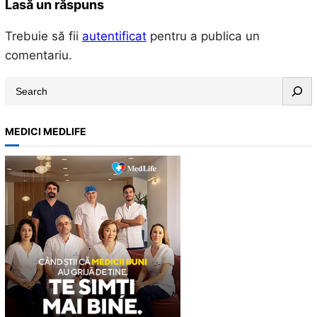
Lasă un răspuns
Trebuie să fii
autentificat
pentru a publica un
comentariu.
S
e
a
MEDICI MEDLIFE
r
c
h