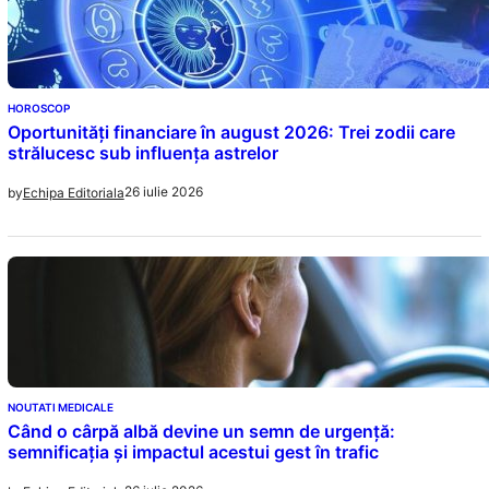
HOROSCOP
Oportunități financiare în august 2026: Trei zodii care
strălucesc sub influența astrelor
26 iulie 2026
by
Echipa Editoriala
NOUTATI MEDICALE
Când o cârpă albă devine un semn de urgență:
semnificația și impactul acestui gest în trafic