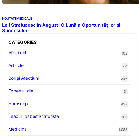
NOUTATI MEDICALE
Leii Strălucesc în August: O Lună a Oportunităților și
Succesului
CATEGORIES
Afectiuni
102
Articole
22
Boli și Afecțiuni
346
Expertul zilei
131
Horoscop
453
Leacuri babesti/naturiste
266
Medicina
1.088