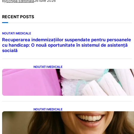
26 iulie 2026
by
Echipa Editoriala
RECENT POSTS
NOUTATI MEDICALE
Recuperarea indemnizațiilor suspendate pentru persoanele
cu handicap: O nouă oportunitate în sistemul de asistență
socială
NOUTATI MEDICALE
Tampoanele menstruale: O analiză profundă
a riscurilor legate de metale toxice
NOUTATI MEDICALE
Ceaiul – Băutura care protejează inima:
Descoperiri recente despre beneficiile
consumului zilnic