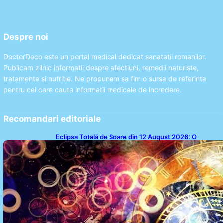
Despre noi
DoctorDeco este un portal medical dedicat sanatatii romanilor.
Publicam zilnic informatii despre afectiuni, remedii naturiste,
tratamente si nutritie. Ne propunem sa fim o sursa de referinta
pentru cei care cauta informatii medicale de incredere.
Recomandari editoriale
Eclipsa Totală de Soare din 12 August 2026: O
Analiză a Impactului asupra Trei Zodii și a Ciclului de
18 Ani