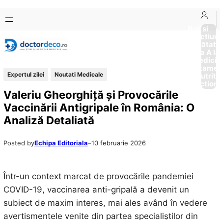
Sari
Skip
la
to
Boli si
Afectiun
conținut
content
Sănătat
de la A la
Medici
Tratame
Expertul zilei
Noutati Medicale
Nutriti
Diction
Valeriu Gheorghiță și Provocările
Vaccinării Antigripale în România: O
Analiză Detaliată
Posted by
Echipa Editoriala
–
10 februarie 2026
Într-un context marcat de provocările pandemiei
COVID-19, vaccinarea anti-gripală a devenit un
subiect de maxim interes, mai ales având în vedere
avertismentele venite din partea specialiștilor din