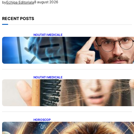
8 august 2026
by
Echipa Editoriala
RECENT POSTS
NOUTATI MEDICALE
Inteligența dincolo de note: Semnele unui IQ
ridicat care nu țin de școală
NOUTATI MEDICALE
Semnele unei deficiențe de proteine:
Impactul asupra sănătății tale
HOROSCOP
Portalul Leului 8/8: Oportunități de
Abundență pentru Cinci Zodii în 2026