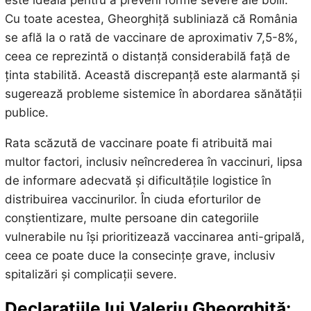
este ideală pentru a preveni forme severe ale bolii.
Cu toate acestea, Gheorghiță subliniază că România
se află la o rată de vaccinare de aproximativ 7,5-8%,
ceea ce reprezintă o distanță considerabilă față de
ținta stabilită. Această discrepanță este alarmantă și
sugerează probleme sistemice în abordarea sănătății
publice.
Rata scăzută de vaccinare poate fi atribuită mai
multor factori, inclusiv neîncrederea în vaccinuri, lipsa
de informare adecvată și dificultățile logistice în
distribuirea vaccinurilor. În ciuda eforturilor de
conștientizare, multe persoane din categoriile
vulnerabile nu își prioritizează vaccinarea anti-gripală,
ceea ce poate duce la consecințe grave, inclusiv
spitalizări și complicații severe.
Declarațiile lui Valeriu Gheorghiță: