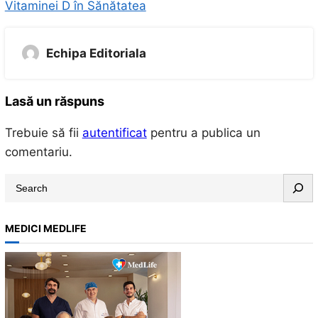
Vitaminei D în Sănătatea
Echipa Editoriala
Lasă un răspuns
Trebuie să fii
autentificat
pentru a publica un
comentariu.
S
e
a
MEDICI MEDLIFE
r
c
h