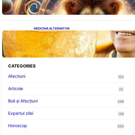
MEDICINA ALTERNATIVA
Cele cinci băuturi esențiale pentru
menținerea glicemiei sub control pe timpul
nopții: Ghidul specialistului
CATEGORIES
Afectiuni
102
Articole
22
Boli și Afecțiuni
346
Expertul zilei
139
Horoscop
500