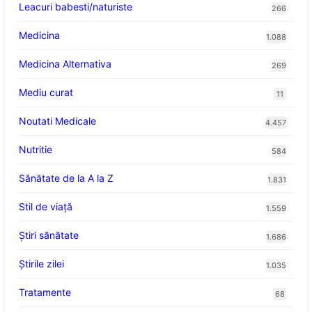
Leacuri babesti/naturiste
266
Medicina
1.088
Medicina Alternativa
269
Mediu curat
11
Noutati Medicale
4.457
Nutritie
584
Sănătate de la A la Z
1.831
Stil de viaţă
1.559
Ştiri sănătate
1.686
Știrile zilei
1.035
Tratamente
68