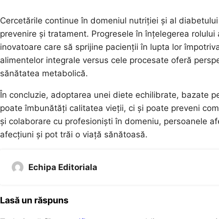
Cercetările continue în domeniul nutriției și al diabetulu
prevenire și tratament. Progresele în înțelegerea rolului
inovatoare care să sprijine pacienții în lupta lor împotri
alimentelor integrale versus cele procesate oferă pers
sănătatea metabolică.
În concluzie, adoptarea unei diete echilibrate, bazate pe
poate îmbunătăți calitatea vieții, ci și poate preveni co
și colaborare cu profesioniști în domeniu, persoanele a
afecțiuni și pot trăi o viață sănătoasă.
Echipa Editoriala
Lasă un răspuns