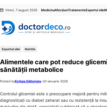
Sari
Skip
Vineri, 7 august 2026
Medicina
Afecțiuni
Tratamente
Expertul zilei
M
la
to
conținut
content
Expertul zilei
Nutritie
Alimentele care pot reduce glice
sănătății metabolice
Posted by
Echipa Editoriala
–
20 ianuarie 2026
Controlul glicemiei este o preocupare majoră pentru mil
diagnosticați cu diabet zaharat sau cu rezistență la insu
dulciurilor din dietă, specialiștii subliniază că o abord