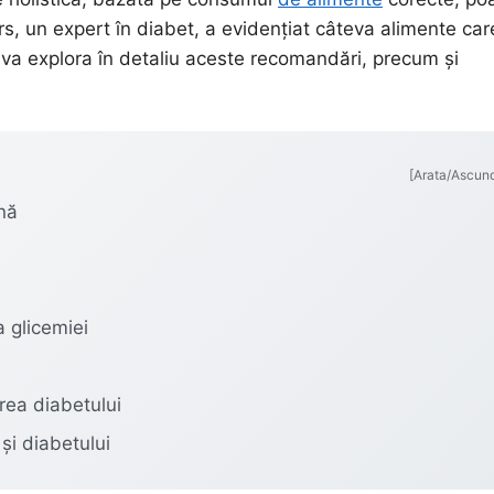
s, un expert în diabet, a evidențiat câteva alimente car
 va explora în detaliu aceste recomandări, precum și
[Arata/Ascun
ină
a glicemiei
area diabetului
și diabetului