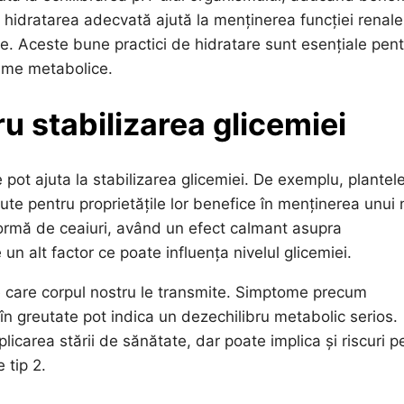
 hidratarea adecvată ajută la menținerea funcției renale
e. Aceste bune practici de hidratare sunt esențiale pent
leme metabolice.
ru stabilizarea glicemiei
e pot ajuta la stabilizarea glicemiei. De exemplu, plantel
e pentru proprietățile lor benefice în menținerea unui n
formă de ceaiuri, având un efect calmant asupra
un alt factor ce poate influența nivelul glicemiei.
e care corpul nostru le transmite. Simptome precum
n greutate pot indica un dezechilibru metabolic serios.
carea stării de sănătate, dar poate implica și riscuri p
 tip 2.