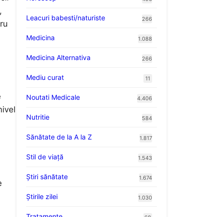
,
Leacuri babesti/naturiste
266
ru
Medicina
1.088
Medicina Alternativa
266
Mediu curat
11
e
Noutati Medicale
4.406
ivel
Nutritie
584
Sănătate de la A la Z
1.817
Stil de viaţă
1.543
Ştiri sănătate
1.674
e
Știrile zilei
1.030
Tratamente