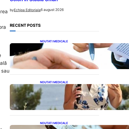
6 august 2026
by
Echipa Editoriala
area
RECENT POSTS
pra
NOUTATI MEDICALE
Acordul României cu Banca
Mondială: O Analiză
e
Detaliată a Împrumutului și
Condițiilor Impuse
tală
e sau
NOUTATI MEDICALE
Nașterea prințesei Eugenie
la Lisabona: O alegere plină
de semnificație pentru
familia regală britanică
NOUTATI MEDICALE