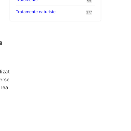
68
Tratamente naturiste
277
ță
lizat
verse
irea