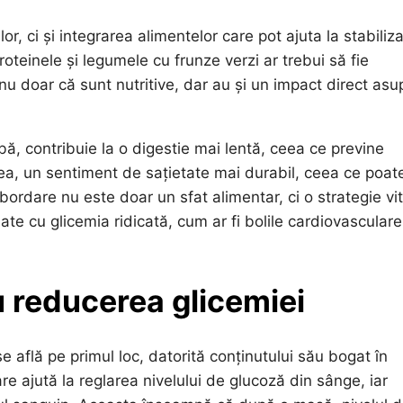
r, ci și integrarea alimentelor care pot ajuta la stabiliz
oteinele și legumele cu frunze verzi ar trebui să fie
u doar că sunt nutritive, dar au și un impact direct asu
bă, contribuie la o digestie mai lentă, ceea ce previne
ea, un sentiment de sațietate mai durabil, ceea ce poat
abordare nu este doar un sfat alimentar, ci o strategie vi
ate cu glicemia ridicată, cum ar fi bolile cardiovascular
u reducerea glicemiei
 află pe primul loc, datorită conținutului său bogat în
e ajută la reglarea nivelului de glucoză din sânge, iar