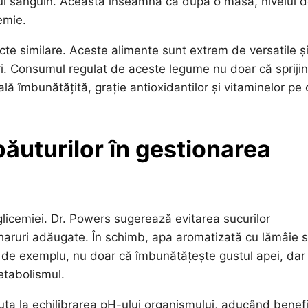
uxul sanguin. Aceasta înseamnă că după o masă, nivelul 
emie.
ecte similare. Aceste alimente sunt extrem de versatile ș
-uri. Consumul regulat de aceste legume nu doar că spriji
ală îmbunătățită, grație antioxidantilor și vitaminelor pe
băuturilor în gestionarea
glicemiei. Dr. Powers sugerează evitarea sucurilor
aruri adăugate. În schimb, apa aromatizată cu lămâie 
, de exemplu, nu doar că îmbunătățește gustul apei, dar
metabolismul.
uta la echilibrarea pH-ului organismului, aducând benefi