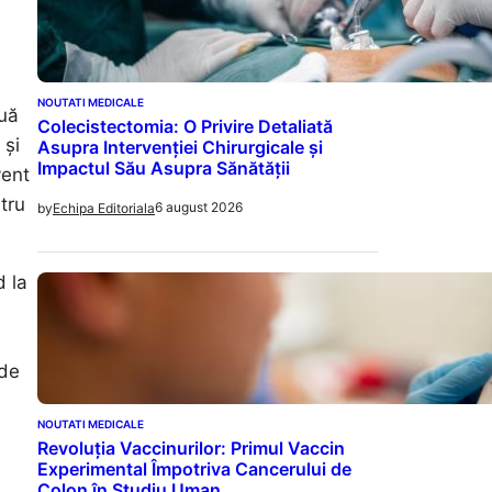
NOUTATI MEDICALE
ouă
Colecistectomia: O Privire Detaliată
 și
Asupra Intervenției Chirurgicale și
Impactul Său Asupra Sănătății
vent
tru
6 august 2026
by
Echipa Editoriala
d la
 de
NOUTATI MEDICALE
Revoluția Vaccinurilor: Primul Vaccin
Experimental Împotriva Cancerului de
Colon în Studiu Uman