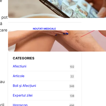
Revoluția Bateriilor pentru
de
Telefoane: Avantaje,
Provocări și Viitorul
Tehnologiei Energetice
i pot
nă
NOUTATI MEDICALE
 care
Varicele și Umflarea
Picioarelor pe Caniculă:
Înțelegerea Simptomelor și
Măsurilor de Prevenție
CATEGORIES
Afectiuni
102
Articole
22
sau
Boli și Afecțiuni
346
Expertul zilei
138
cii
Horoscop
496