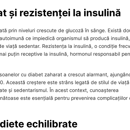
 și rezistenței la insulină
ată prin niveluri crescute de glucoză în sânge. Există d
ne autoimună ce impiedică organismul să producă insulină,
de viață sedentar. Rezistența la insulină, o condiție frec
 mai puțin receptive la insulină, hormonul responsabil pen
soanelor cu diabet zaharat a crescut alarmant, ajungân
. Această creștere este strâns legată de stilul de viață
te și sedentarismul. În acest context, cunoașterea
ănătoase este esențială pentru prevenirea complicațiilor
diete echilibrate