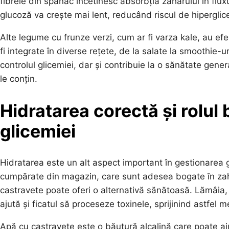
fibrele din spanac încetinesc absorbția zahărului în fl
glucoză va crește mai lent, reducând riscul de hiperglic
Alte legume cu frunze verzi, cum ar fi varza kale, au ef
fi integrate în diverse rețete, de la salate la smoothie
controlul glicemiei, dar și contribuie la o sănătate gener
le conțin.
Hidratarea corectă și rolul 
glicemiei
Hidratarea este un alt aspect important în gestionarea 
cumpărate din magazin, care sunt adesea bogate în zah
castravete poate oferi o alternativă sănătoasă. Lămâia
ajută și ficatul să proceseze toxinele, sprijinind astfel 
Apă cu castravete este o băutură alcalină care poate aj