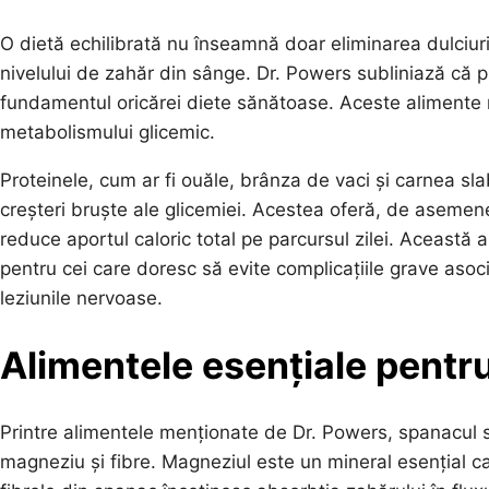
O dietă echilibrată nu înseamnă doar eliminarea dulciurilo
nivelului de zahăr din sânge. Dr. Powers subliniază că pr
fundamentul oricărei diete sănătoase. Aceste alimente n
metabolismului glicemic.
Proteinele, cum ar fi ouăle, brânza de vaci și carnea sla
creșteri bruște ale glicemiei. Acestea oferă, de asemen
reduce aportul caloric total pe parcursul zilei. Această 
pentru cei care doresc să evite complicațiile grave asoci
leziunile nervoase.
Alimentele esențiale pentr
Printre alimentele menționate de Dr. Powers, spanacul se
magneziu și fibre. Magneziul este un mineral esențial car