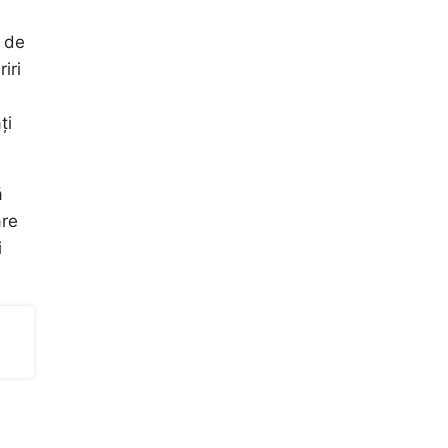
e de
iri
ți
ă
are
i