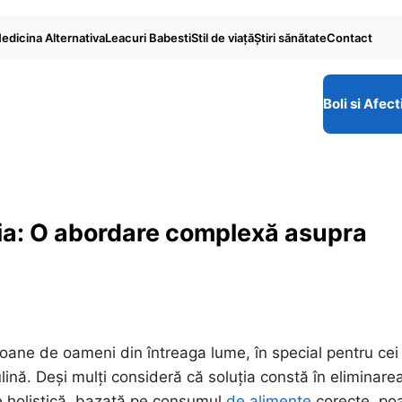
edicina Alternativa
Leacuri Babesti
Stil de viaţă
Ştiri sănătate
Contact
Boli si Afect
mia: O abordare complexă asupra
ioane de oameni din întreaga lume, în special pentru cei
lină. Deși mulți consideră că soluția constă în eliminare
are holistică, bazată pe consumul
de alimente
corecte, po