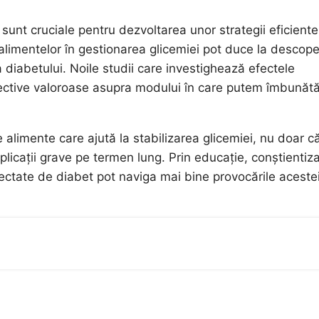
i sunt cruciale pentru dezvoltarea unor strategii eficient
 alimentelor în gestionarea glicemiei pot duce la descoper
va diabetului. Noile studii care investighează efectele
pective valoroase asupra modului în care putem îmbunătă
 alimente care ajută la stabilizarea glicemiei, nu doar c
mplicații grave pe termen lung. Prin educație, conștientiz
fectate de diabet pot naviga mai bine provocările aceste