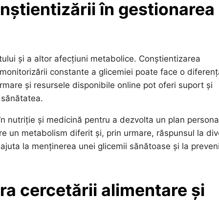
nștientizării în gestionarea
ului și a altor afecțiuni metabolice. Conștientizarea
 a monitorizării constante a glicemiei poate face o diferen
ormare și resursele disponibile online pot oferi suport și
 sănătatea.
în nutriție și medicină pentru a dezvolta un plan persona
re un metabolism diferit și, prin urmare, răspunsul la di
 ajuta la menținerea unei glicemii sănătoase și la preven
ra cercetării alimentare și