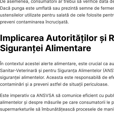
De asemenea, consumatorii ar trebui să verifice data de e
Dacă punga este umflată sau prezintă semne de fermen
ustensilelor utilizate pentru salată de cele folosite pe
preveni contaminarea încrucișată.
Implicarea Autorităților și
Siguranței Alimentare
În contextul acestei alerte alimentare, este crucial ca a
Sanitar-Veterinară și pentru Siguranța Alimentelor (ANS
siguranței alimentelor. Aceasta este responsabilă de efe
contaminări și a preveni astfel de situații periculoase.
Este imperativ ca ANSVSA să comunice eficient cu public
alimentelor și despre măsurile pe care consumatorii le
supermarketurile să îmbunătățească procesele de manip