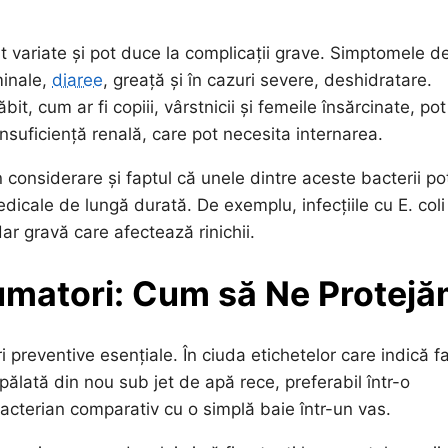
 variate și pot duce la complicații grave. Simptomele d
minale,
diaree
, greață și în cazuri severe, deshidratare.
t, cum ar fi copiii, vârstnicii și femeile însărcinate, pot
nsuficiență renală, care pot necesita internarea.
n considerare și faptul că unele dintre aceste bacterii po
dicale de lungă durată. De exemplu, infecțiile cu E. coli
ar gravă care afectează rinichii.
matori: Cum să Ne Protej
i preventive esențiale. În ciuda etichetelor care indică f
spălată din nou sub jet de apă rece, preferabil într-o
acterian comparativ cu o simplă baie într-un vas.