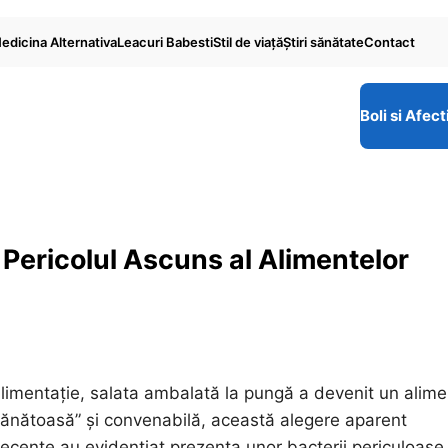
edicina Alternativa
Leacuri Babesti
Stil de viaţă
Ştiri sănătate
Contact
Boli si Afect
 Pericolul Ascuns al Alimentelor
alimentație, salata ambalată la pungă a devenit un alime
sănătoasă” și convenabilă, această alegere aparent
recente au evidențiat prezența unor bacterii periculoase 