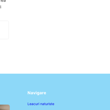
rea
i
Navigare
Leacuri naturiste