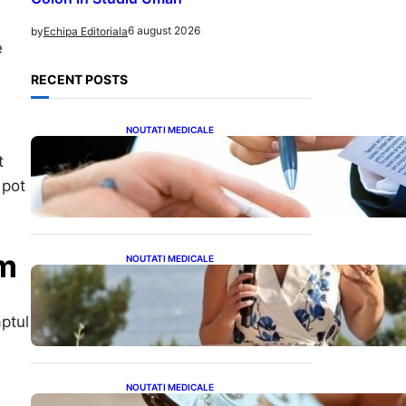
6 august 2026
by
Echipa Editoriala
e
RECENT POSTS
NOUTATI MEDICALE
Acordul României cu Banca
t
Mondială: O Analiză
Detaliată a Împrumutului și
 pot
Condițiilor Impuse
ăm
NOUTATI MEDICALE
Nașterea prințesei Eugenie
la Lisabona: O alegere plină
de semnificație pentru
aptul
familia regală britanică
NOUTATI MEDICALE