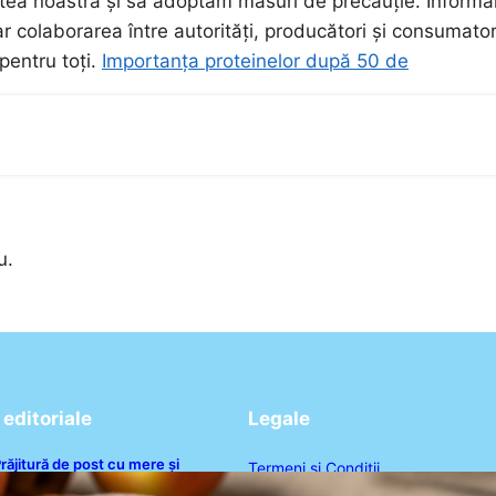
tea noastră și să adoptăm măsuri de precauție. Informa
ar colaborarea între autorități, producători și consumator
pentru toți.
Importanța proteinelor după 50 de
u.
editoriale
Legale
răjitură de post cu mere și
Termeni și Condiții
corțișoară: O Delicatesă Dulce