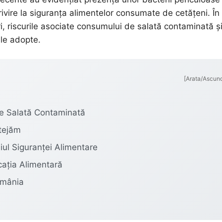
vire la siguranța alimentelor consumate de cetățeni. În
ri, riscurile asociate consumului de salată contaminată ș
le adopte.
[Arata/Ascun
de Salată Contaminată
tejăm
iul Siguranței Alimentare
cația Alimentară
omânia