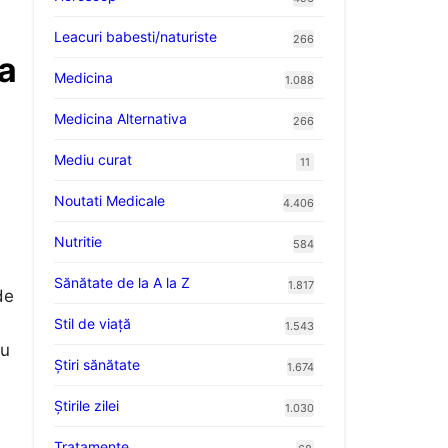
Leacuri babesti/naturiste
266
ia
Medicina
1.088
Medicina Alternativa
266
Mediu curat
11
Noutati Medicale
4.406
Nutritie
584
Sănătate de la A la Z
1.817
de
Stil de viaţă
1.543
ru
Ştiri sănătate
1.674
Știrile zilei
1.030
Tratamente