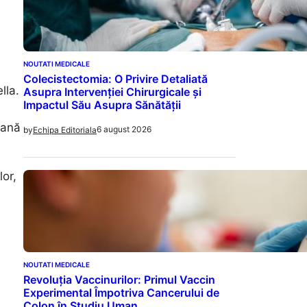
NOUTATI MEDICALE
Colecistectomia: O Privire Detaliată
lla.
Asupra Intervenției Chirurgicale și
Impactul Său Asupra Sănătății
cană
6 august 2026
by
Echipa Editoriala
lor,
NOUTATI MEDICALE
Revoluția Vaccinurilor: Primul Vaccin
Experimental Împotriva Cancerului de
Colon în Studiu Uman