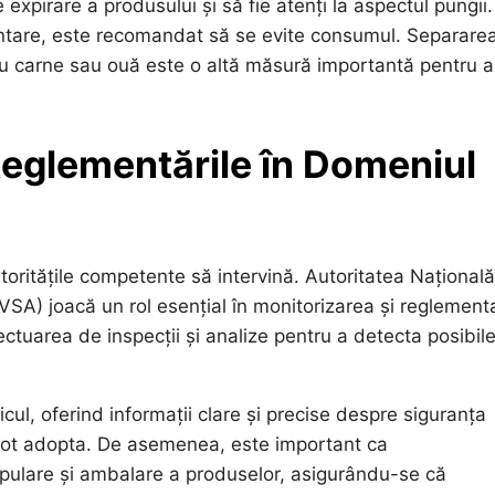
xpirare a produsului și să fie atenți la aspectul pungii.
tare, este recomandat să se evite consumul. Separare
ntru carne sau ouă este o altă măsură importantă pentru a
 Reglementările în Domeniul
utoritățile competente să intervină. Autoritatea Națională
VSA) joacă un rol esențial în monitorizarea și reglement
ctuarea de inspecții și analize pentru a detecta posibile
ul, oferind informații clare și precise despre siguranța
 pot adopta. De asemenea, este important ca
ulare și ambalare a produselor, asigurându-se că