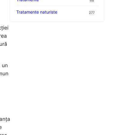
68
Tratamente naturiste
277
ției
erea
ură
a un
omun
tanța
e