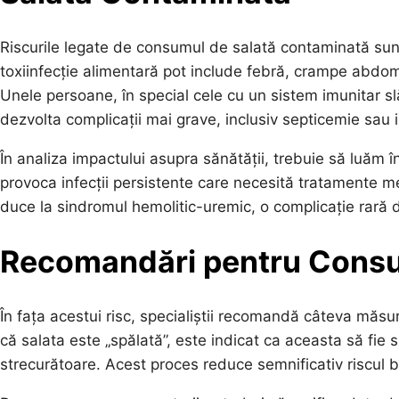
Riscurile legate de consumul de salată contaminată sunt
toxiinfecție alimentară pot include febră, crampe abdo
Unele persoane, în special cele cu un sistem imunitar slăbi
dezvolta complicații mai grave, inclusiv septicemie sau i
În analiza impactului asupra sănătății, trebuie să luăm î
provoca infecții persistente care necesită tratamente me
duce la sindromul hemolitic-uremic, o complicație rară d
Recomandări pentru Consu
În fața acestui risc, specialiștii recomandă câteva măsur
că salata este „spălată”, este indicat ca aceasta să fie 
strecurătoare. Acest proces reduce semnificativ riscul b