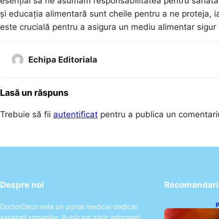
esențial să ne asumăm responsabilitatea pentru sănăta
și educația alimentară sunt cheile pentru a ne proteja, i
este crucială pentru a asigura un mediu alimentar sigur 
Echipa Editoriala
Lasă un răspuns
Trebuie să fii
autentificat
pentru a publica un comentari
Despre noi
Recomandari 
P
DoctorDeco este un portal medical dedicat
s
sanatatii romanilor. Publicam zilnic informatii