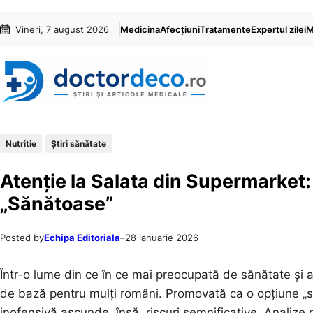
Sari
Skip
Vineri, 7 august 2026
Medicina
Afecțiuni
Tratamente
Expertul zilei
M
la
to
conținut
content
Nutritie
Ştiri sănătate
Atenție la Salata din Supermarket:
„Sănătoase”
Posted by
Echipa Editoriala
–
28 ianuarie 2026
Într-o lume din ce în ce mai preocupată de sănătate și 
de bază pentru mulți români. Promovată ca o opțiune „
inofensivă ascunde, însă, riscuri semnificative. Analize 