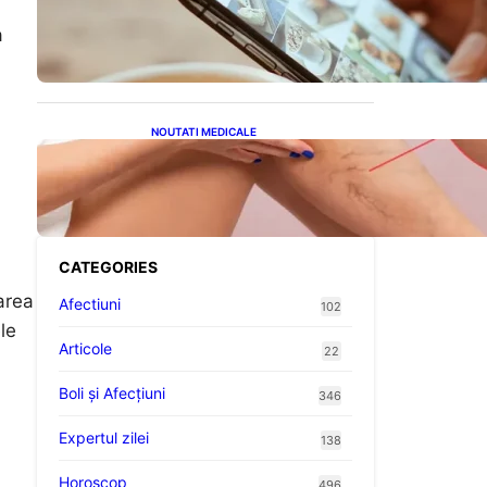
Revoluția Bateriilor pentru
Telefoane: Avantaje,
a
Provocări și Viitorul
Tehnologiei Energetice
NOUTATI MEDICALE
Varicele și Umflarea
Picioarelor pe Caniculă:
Înțelegerea Simptomelor și
Măsurilor de Prevenție
CATEGORIES
area
Afectiuni
102
le
Articole
22
Boli și Afecțiuni
346
Expertul zilei
138
Horoscop
496