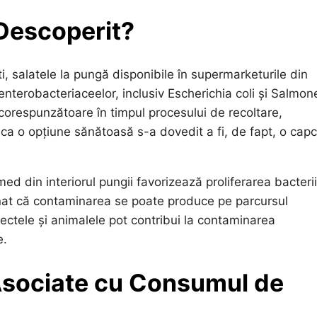
 Descoperit?
ti, salatele la pungă disponibile în supermarketurile din
nterobacteriaceelor, inclusiv Escherichia coli și Salmone
ecorespunzătoare în timpul procesului de recoltare,
a o opțiune sănătoasă s-a dovedit a fi, de fapt, o cap
d din interiorul pungii favorizează proliferarea bacterii
onat că contaminarea se poate produce pe parcursul
sectele și animalele pot contribui la contaminarea
e.
 Asociate cu Consumul de