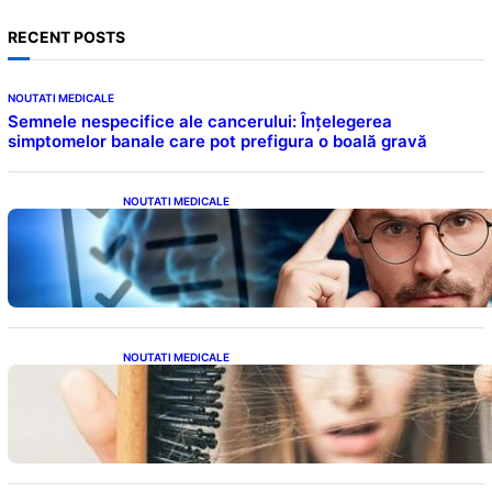
RECENT POSTS
NOUTATI MEDICALE
Semnele nespecifice ale cancerului: Înțelegerea
simptomelor banale care pot prefigura o boală gravă
NOUTATI MEDICALE
Inteligența dincolo de note: Semnele unui IQ
ridicat care nu țin de școală
NOUTATI MEDICALE
Semnele unei deficiențe de proteine:
Impactul asupra sănătății tale