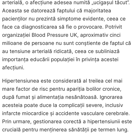
arterială, o afecțiune adesea numită „ucigașul tăcut”.
Aceasta se datorează faptului că majoritatea
pacienților nu prezintă simptome evidente, ceea ce
face ca diagnosticarea să fie o provocare. Potrivit
organizației Blood Pressure UK, aproximativ cinci
milioane de persoane nu sunt conștiente de faptul că
au tensiune arterială ridicată, ceea ce subliniază
importanța educării populației în privința acestei
afecțiuni.
Hipertensiunea este considerată al treilea cel mai
mare factor de risc pentru apariția bolilor cronice,
după fumat și alimentația nesănătoasă. Ignorarea
acesteia poate duce la complicații severe, inclusiv
infarcte miocardice și accidente vasculare cerebrale.
Prin urmare, gestionarea corectă a hipertensiunii este
crucială pentru menținerea sănătății pe termen lung.