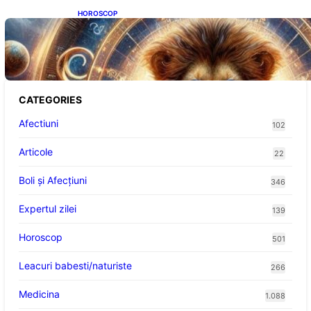
HOROSCOP
Portalul Leului 8/8: Oportunități de
Abundență pentru Cinci Zodii în 2026
CATEGORIES
Afectiuni
102
Articole
22
Boli și Afecțiuni
346
Expertul zilei
139
Horoscop
501
Leacuri babesti/naturiste
266
Medicina
1.088