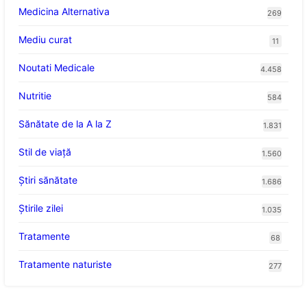
Medicina Alternativa
269
Mediu curat
11
Noutati Medicale
4.458
Nutritie
584
Sănătate de la A la Z
1.831
Stil de viaţă
1.560
Ştiri sănătate
1.686
Știrile zilei
1.035
Tratamente
68
Tratamente naturiste
277