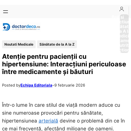
Sari
Skip
la
to
Boli si
Afectiun
conținut
content
Sănătat
de la A la
Medici
Tratame
Noutati Medicale
Sănătate de la A la Z
Nutriti
Diction
Atenție pentru pacienții cu
hipertensiune: Interacțiuni periculoase
între medicamente și băuturi
Posted by
Echipa Editoriala
–
9 februarie 2026
Într-o lume în care stilul de viață modern aduce cu
sine numeroase provocări pentru sănătate,
hipertensiunea
arterială
devine o problemă din ce în
ce mai frecventă, afectând milioane de oameni.