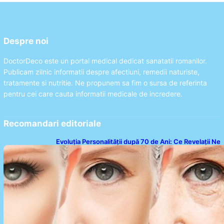
Despre noi
DoctorDeco este un portal medical dedicat sanatatii romanilor.
Publicam zilnic informatii despre afectiuni, remedii naturiste,
tratamente si nutritie. Ne propunem sa fim o sursa de referinta
pentru cei care cauta informatii medicale de incredere.
Recomandari editoriale
Evoluția Personalității după 70 de Ani: Ce Revelații Ne
Oferă Studiile Psihologice