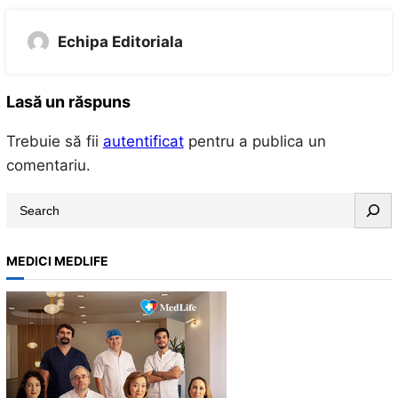
Echipa Editoriala
Lasă un răspuns
Trebuie să fii
autentificat
pentru a publica un
comentariu.
S
e
a
MEDICI MEDLIFE
r
c
h