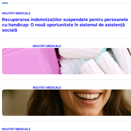
NOUTATI MEDICALE
Recuperarea indemnizațiilor suspendate pentru persoanele
cu handicap: O nouă oportunitate în sistemul de asistență
socială
NOUTATI MEDICALE
Tampoanele menstruale: O analiză profundă
a riscurilor legate de metale toxice
NOUTATI MEDICALE
Ceaiul – Băutura care protejează inima:
Descoperiri recente despre beneficiile
consumului zilnic
NOUTATI MEDICALE