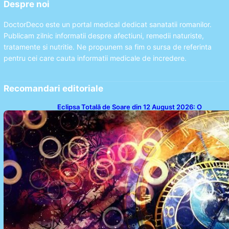
Despre noi
DoctorDeco este un portal medical dedicat sanatatii romanilor.
Publicam zilnic informatii despre afectiuni, remedii naturiste,
tratamente si nutritie. Ne propunem sa fim o sursa de referinta
pentru cei care cauta informatii medicale de incredere.
Recomandari editoriale
Eclipsa Totală de Soare din 12 August 2026: O
Analiză a Impactului asupra Trei Zodii și a Ciclului de
18 Ani