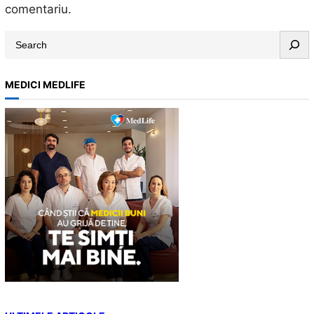
comentariu.
S
e
a
MEDICI MEDLIFE
r
c
h