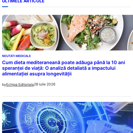
ULTIMELE ARTICOLE
NOUTATI MEDICALE
Cum dieta mediteraneană poate adăuga până la 10 ani
speranței de viață: O analiză detaliată a impactului
alimentației asupra longevității
28 iulie 2026
by
Echipa Editoriala