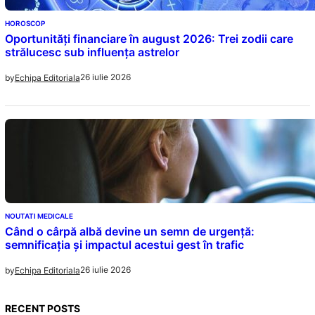
HOROSCOP
Oportunități financiare în august 2026: Trei zodii care
strălucesc sub influența astrelor
26 iulie 2026
by
Echipa Editoriala
NOUTATI MEDICALE
Când o cârpă albă devine un semn de urgență:
semnificația și impactul acestui gest în trafic
26 iulie 2026
by
Echipa Editoriala
RECENT POSTS