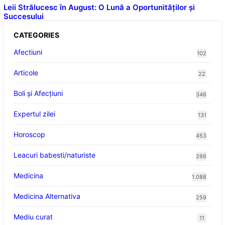
Leii Strălucesc în August: O Lună a Oportunităților și
Succesului
CATEGORIES
Afectiuni
102
Articole
22
Boli și Afecțiuni
346
Expertul zilei
131
Horoscop
453
Leacuri babesti/naturiste
266
Medicina
1.088
Medicina Alternativa
259
Mediu curat
11