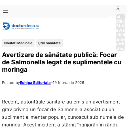
Sari
Skip
la
to
Boli si
Afectiun
conținut
content
Sănătat
de la A la
Medici
Tratame
Noutati Medicale
Ştiri sănătate
Nutriti
Diction
Avertizare de sănătate publică: Focar
de Salmonella legat de suplimentele cu
moringa
Posted by
Echipa Editoriala
–
19 februarie 2026
Recent, autoritățile sanitare au emis un avertisment
grav privind un focar de Salmonella asociat cu un
supliment alimentar popular, cunoscut sub numele de
moringa. Acest incident a stârnit îngrijorări în rândul