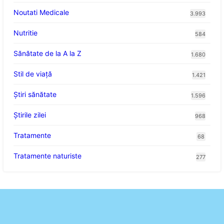
Noutati Medicale
3.993
Nutritie
584
Sănătate de la A la Z
1.680
Stil de viaţă
1.421
Ştiri sănătate
1.596
Știrile zilei
968
Tratamente
68
Tratamente naturiste
277