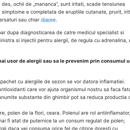
m des, ochii de „mananca”, sunt iritati, scade tensiunea
e simptome e completata de eruptiile cutanate, prurit, irit
varsaturi sau chiar
diaree
.
ar dupa diagnosticarea de catre medicul specialist si
nistra si injectii pentru alergii, de regula cu adrenalina,
i usor de alergii sau sa le prevenim prin consumul 
achet cu alergiile de sezon se vor datora inflamatiei.
antioxidanti care vor ajuta organismul nostru sa faca fat
a anumite substante din ghimbir pot sa reduca productia 
, polen de la flori, ceara. Polenul are rol antiinflamator
 mai fi atat de puternice la un consum regulat de polen;
gii daca vei consuma orice fel de citrice doresti cu