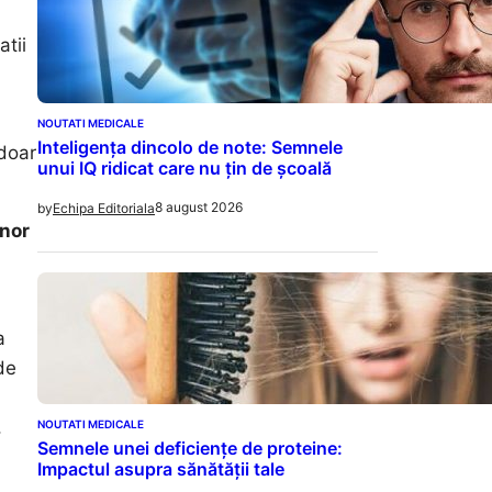
atii
NOUTATI MEDICALE
Inteligența dincolo de note: Semnele
 doar
unui IQ ridicat care nu țin de școală
8 august 2026
by
Echipa Editoriala
unor
a
de
,
NOUTATI MEDICALE
Semnele unei deficiențe de proteine:
Impactul asupra sănătății tale