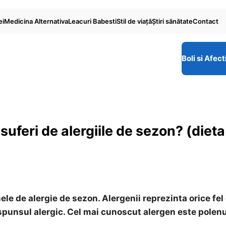
ei
Medicina Alternativa
Leacuri Babesti
Stil de viaţă
Ştiri sănătate
Contact
Boli si Afect
uferi de alergiile de sezon? (dieta
e de alergie de sezon. Alergenii reprezinta orice fel
spunsul alergic. Cel mai cunoscut alergen este polenu