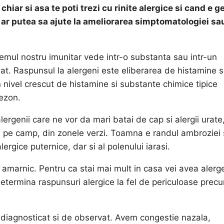
chiar si asa te poti trezi cu rinite alergice si cand e g
 ar putea sa ajute la ameliorarea simptomatologiei sa
temul nostru imunitar vede intr-o substanta sau intr-un
at. Raspunsul la alergeni este eliberarea de histamine s
 nivel crescut de histamine si substante chimice tipice
sezon.
lergenii care ne vor da mari batai de cap si alergii urate
 de pe camp, din zonele verzi. Toamna e randul ambroziei
ergice puternice, dar si al polenului iarasi.
li amarnic. Pentru ca stai mai mult in casa vei avea alerg
determina raspunsuri alergice la fel de periculoase prec
diagnosticat si de observat. Avem congestie nazala,