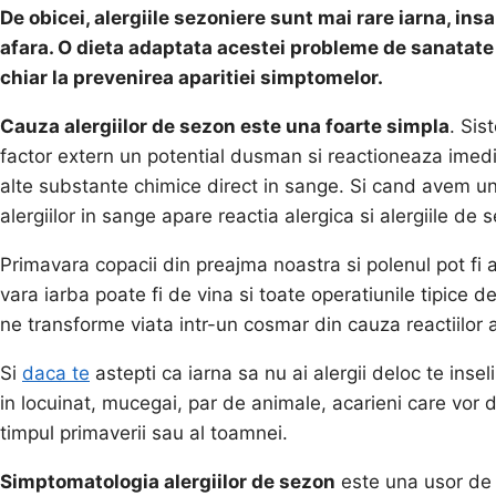
De obicei, alergiile sezoniere sunt mai rare iarna, insa 
afara. O dieta adaptata acestei probleme de sanatate
chiar la prevenirea aparitiei simptomelor.
Cauza alergiilor de sezon este una foarte simpla
. Sis
factor extern un potential dusman si reactioneaza imedi
alte substante chimice direct in sange. Si cand avem un
alergiilor in sange apare reactia alergica si alergiile de 
Primavara copacii din preajma noastra si polenul pot fi a
vara iarba poate fi de vina si toate operatiunile tipice
ne transforme viata intr-un cosmar din cauza reactiilor al
Si
daca te
astepti ca iarna sa nu ai alergii deloc te inse
in locuinat, mucegai, par de animale, acarieni care vor 
timpul primaverii sau al toamnei.
Simptomatologia alergiilor de sezon
este una usor de 