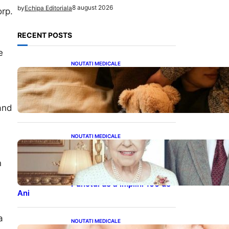
8 august 2026
by
Echipa Editoriala
orp.
RECENT POSTS
e
NOUTATI MEDICALE
Somnul Sănătos: Câte Ore
Trebuie Să Dormi în Funcție
de Vârstă și Impactul
Asupra Sănătății
and
NOUTATI MEDICALE
Longevitatea în Rândul
Celebrităților: Lecții din
n
Viața Prințului Philip și a
Altora care Au Fost Pe
Punctul de a Împlini 100 de
Ani
a
NOUTATI MEDICALE