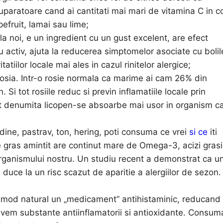
suparatoare cand ai cantitati mai mari de vitamina C in c
pefruit, lamai sau lime;
 noi, e un ingredient cu un gust excelent, are efect
u activ, ajuta la reducerea simptomelor asociate cu bolil
itatiilor locale mai ales in cazul rinitelor alergice;
rosia. Intr-o rosie normala ca marime ai cam 26% din
Si tot rosiile reduc si previn inflamatiile locale prin
nt denumita licopen-se absoarbe mai usor in organism c
ine, pastrav, ton, hering, poti consuma ce vrei
si ce
iti
e gras amintit are continut mare de Omega-3, acizi grasi
 organismului nostru. Un studiu recent a demonstrat ca u
duce la un risc scazut de aparitie a alergiilor de sezon.
n mod natural un „medicament” antihistaminic, reducand
avem substante antiinflamatorii si antioxidante. Consum