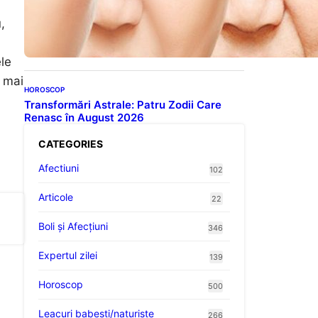
Evoluția Personalității după
70 de Ani: Ce Revelații Ne
,
Oferă Studiile Psihologice
ele
t mai
HOROSCOP
Transformări Astrale: Patru Zodii Care
Renasc în August 2026
CATEGORIES
Afectiuni
102
Articole
22
Boli și Afecțiuni
346
Expertul zilei
139
Horoscop
500
Leacuri babesti/naturiste
266