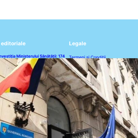
editoriale
Legale
nvestiția Ministerului Sănătății: 174
Termeni și Condiții
e milioane de lei pentru
odernizarea sistemului sanitar din
Politica de Confidențialitate
România
Politica de Cookies
Disclaimer
Contact