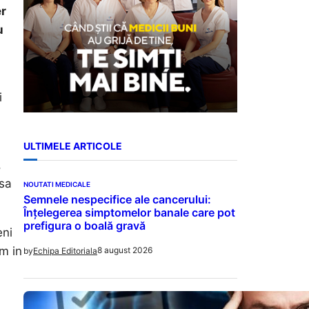
er
u
i
ULTIMELE ARTICOLE
,
 sa
NOUTATI MEDICALE
Semnele nespecifice ale cancerului:
Înțelegerea simptomelor banale care pot
prefigura o boală gravă
eni
um in
8 august 2026
by
Echipa Editoriala