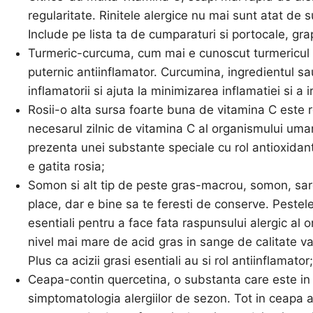
regularitate. Rinitele alergice nu mai sunt atat de 
Include pe lista ta de cumparaturi si portocale, gra
Turmeric-curcuma, cum mai e cunoscut turmericul la
puternic antiinflamator. Curcumina, ingredientul sa
inflamatorii si ajuta la minimizarea inflamatiei si a ir
Rosii-o alta sursa foarte buna de vitamina C este 
necesarul zilnic de vitamina C al organismului uman. 
prezenta unei substante speciale cu rol antioxida
e gatita rosia;
Somon si alt tip de peste gras-macrou, somon, sard
place, dar e bine sa te feresti de conserve. Pestel
esentiali pentru a face fata raspunsului alergic al
nivel mai mare de acid gras in sange de calitate va 
Plus ca acizii grasi esentiali au si rol antiinflamator;
Ceapa-contin quercetina, o substanta care este i
simptomatologia alergiilor de sezon. Tot in ceapa 