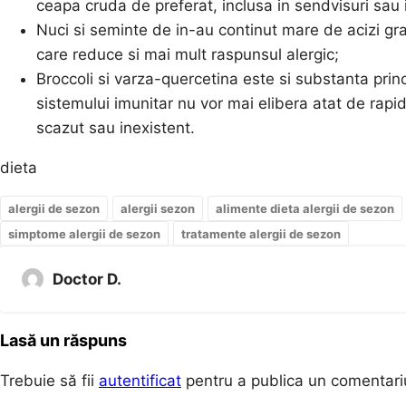
ceapa cruda de preferat, inclusa in sendvisuri sau i
Nuci si seminte de in-au continut mare de acizi gra
care reduce si mai mult raspunsul alergic;
Broccoli si varza-quercetina este si substanta princ
sistemului imunitar nu vor mai elibera atat de rapi
scazut sau inexistent.
dieta
alergii de sezon
alergii sezon
alimente dieta alergii de sezon
simptome alergii de sezon
tratamente alergii de sezon
Doctor D.
Lasă un răspuns
Trebuie să fii
autentificat
pentru a publica un comentari