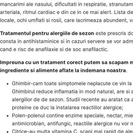
mancarimi ale nasului, dificultati in respiratie, stranuta
arteriala, ritmul cardiac e din ce in ce mai alert. Lista d
locale, ochi umflati si rosii, care lacrimeaza abundent, 
Tratamentul pentru alergiile de sezon
este prescris do
consta in antihistaminice si in cazuri servere se vor admi
cand e risc de anafilaxie si de soc anafilactic.
Impreuna cu un tratament corect putem sa scapam ma
ingrediente si alimente aflate la indemana noastra
.
Ghimbir-cam toate simptomele neplacute ce vin la p
Ghimbirul reduce inflamatia in mod natural, are si 
alergiilor de de sezon. Studii recente au aratat c
proteine ce duc la instalarea reactiilor alergice;
Polen-polenul contine enzime speciale, nectar, miere
antimicrobian, antifungic, reactiile alergice nu vor
Citrice-au multa vitamina C, scapi mai rapid de aler