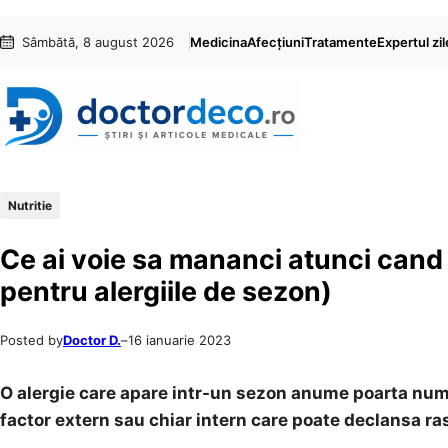
Sari
Skip
Sâmbătă, 8 august 2026
Medicina
Afecțiuni
Tratamente
Expertul zil
la
to
conținut
content
Nutritie
Ce ai voie sa mananci atunci cand s
pentru alergiile de sezon)
Posted by
Doctor D.
–
16 ianuarie 2023
O alergie care apare intr-un sezon anume poarta numel
factor extern sau chiar intern care poate declansa ra