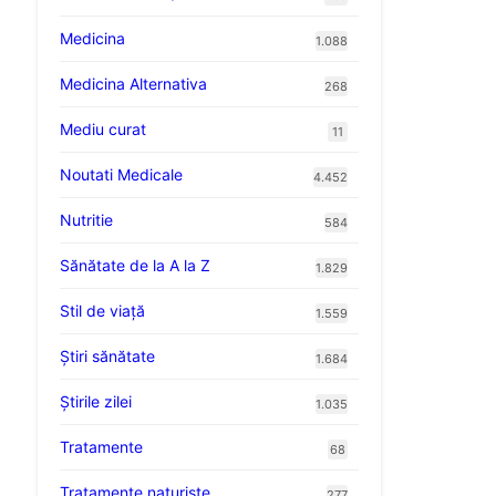
Medicina
1.088
Medicina Alternativa
268
Mediu curat
11
Noutati Medicale
4.452
Nutritie
584
Sănătate de la A la Z
1.829
Stil de viaţă
1.559
Ştiri sănătate
1.684
Știrile zilei
1.035
Tratamente
68
Tratamente naturiste
277