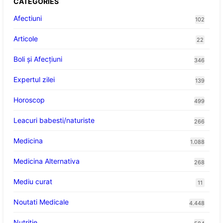
CATEGORIES
Afectiuni
102
Articole
22
Boli și Afecțiuni
346
Expertul zilei
139
Horoscop
499
Leacuri babesti/naturiste
266
Medicina
1.088
Medicina Alternativa
268
Mediu curat
11
Noutati Medicale
4.448
Nutritie