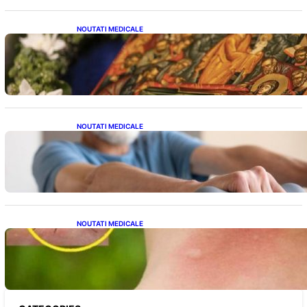
NOUTATI MEDICALE
Postul Adormirii Maicii Domnului: Tradiții,
Superstiții și Implicații Spiritualitate în 2026
NOUTATI MEDICALE
Îmbunătățirea sănătății cardiovasculare:
Patru exerciții simple pentru reducerea
tensiunii arteriale la domiciliu
NOUTATI MEDICALE
Cum bacteriile pielii influențează atracția
țânțarilor: O nouă viziune asupra alegerii
victimelor