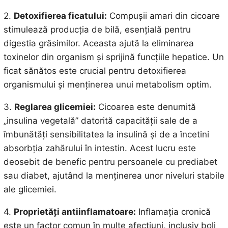
2.
Detoxifierea ficatului:
Compușii amari din cicoare
stimulează producția de bilă, esențială pentru
digestia grăsimilor. Aceasta ajută la eliminarea
toxinelor din organism și sprijină funcțiile hepatice. Un
ficat sănătos este crucial pentru detoxifierea
organismului și menținerea unui metabolism optim.
3.
Reglarea glicemiei:
Cicoarea este denumită
„insulina vegetală” datorită capacității sale de a
îmbunătăți sensibilitatea la insulină și de a încetini
absorbția zahărului în intestin. Acest lucru este
deosebit de benefic pentru persoanele cu prediabet
sau diabet, ajutând la menținerea unor niveluri stabile
ale glicemiei.
4.
Proprietăți antiinflamatoare:
Inflamația cronică
este un factor comun în multe afecțiuni, inclusiv boli