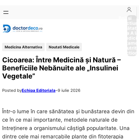
Sari
Skip
la
to
Boli si
Afectiun
conținut
content
Sănătat
de la A la
Medici
Tratame
Medicina Alternativa
Noutati Medicale
Nutriti
Diction
Cicoarea: Între Medicină și Natură –
Beneficiile Nebănuite ale „Insulinei
Vegetale”
Posted by
Echipa Editoriala
–
9 iulie 2026
Într-o lume în care sănătatea și bunăstarea devin din
ce în ce mai importante, metodele naturale de
întreținere a organismului câștigă popularitate. Una
dintre cele mai remarcabile plante din fitoterapia