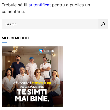
Trebuie să fii
autentificat
pentru a publica un
comentariu.
S
e
a
MEDICI MEDLIFE
r
c
h