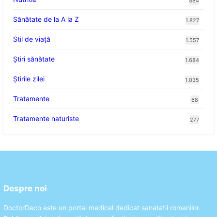
584
Sănătate de la A la Z
1.827
Stil de viaţă
1.557
Ştiri sănătate
1.684
Știrile zilei
1.035
Tratamente
68
Tratamente naturiste
277
Despre noi
DoctorDeco este un portal medical dedicat sanatatii romanilor.