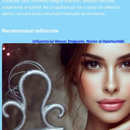
Publicam zilnic informatii despre afectiuni, remedii naturiste,
tratamente si nutritie. Ne propunem sa fim o sursa de referinta
pentru cei care cauta informatii medicale de incredere.
Recomandari editoriale
Influența lui Venus: Dragoste, Noroc și Oportunități
pentru Tauri și Balanțe în Weekendul 8-9 August