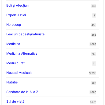
Boli și Afecțiuni
346
Expertul zilei
131
Horoscop
453
Leacuri babesti/naturiste
266
Medicina
1.088
Medicina Alternativa
259
Mediu curat
11
Noutati Medicale
3.993
Nutritie
584
Sănătate de la A la Z
1.680
Stil de viaţă
1.421