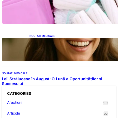
Tampoanele menstruale: O analiză profundă
a riscurilor legate de metale toxice
NOUTATI MEDICALE
Ceaiul – Băutura care protejează inima:
Descoperiri recente despre beneficiile
consumului zilnic
NOUTATI MEDICALE
Leii Strălucesc în August: O Lună a Oportunităților și
Succesului
CATEGORIES
Afectiuni
102
Articole
22