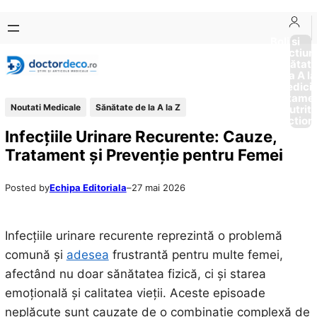
Sari
Skip
la
to
Boli si
Afectiun
conținut
content
Sănătat
de la A la
Medici
Tratame
Noutati Medicale
Sănătate de la A la Z
Nutriti
Diction
Infecțiile Urinare Recurente: Cauze,
Tratament și Prevenție pentru Femei
Posted by
Echipa Editoriala
–
27 mai 2026
Infecțiile urinare recurente reprezintă o problemă
comună și
adesea
frustrantă pentru multe femei,
afectând nu doar sănătatea fizică, ci și starea
emoțională și calitatea vieții. Aceste episoade
neplăcute sunt cauzate de o combinație complexă de