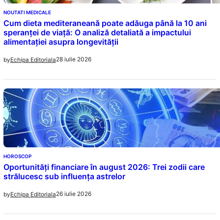
NOUTATI MEDICALE
Cum dieta mediteraneană poate adăuga până la 10 ani
speranței de viață: O analiză detaliată a impactului
alimentației asupra longevității
28 iulie 2026
by
Echipa Editoriala
HOROSCOP
Oportunități financiare în august 2026: Trei zodii care
strălucesc sub influența astrelor
26 iulie 2026
by
Echipa Editoriala