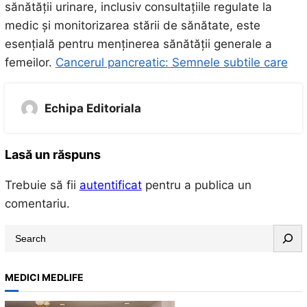
sănătății urinare, inclusiv consultațiile regulate la
medic și monitorizarea stării de sănătate, este
esențială pentru menținerea sănătății generale a
femeilor.
Cancerul pancreatic: Semnele subtile care
Echipa Editoriala
Lasă un răspuns
Trebuie să fii
autentificat
pentru a publica un
comentariu.
S
e
a
MEDICI MEDLIFE
r