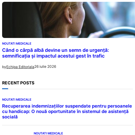
NOUTATI MEDICALE
Când o cârpă albă devine un semn de urgență:
semnificația și impactul acestui gest în trafic
26 iulie 2026
by
Echipa Editoriala
RECENT POSTS
NOUTATI MEDICALE
Recuperarea indemnizațiilor suspendate pentru persoanele
cu handicap: O nouă oportunitate în sistemul de asistență
socială
NOUTATI MEDICALE