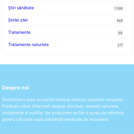
Ştiri sănătate
1.596
Știrile zilei
968
Tratamente
68
Tratamente naturiste
277
Despre noi
DoctorDeco este un portal medical dedicat sanatatii romanilor.
Publicam zilnic informatii despre afectiuni, remedii naturiste,
tratamente si nutritie. Ne propunem sa fim o sursa de referinta
pentru cei care cauta informatii medicale de incredere.