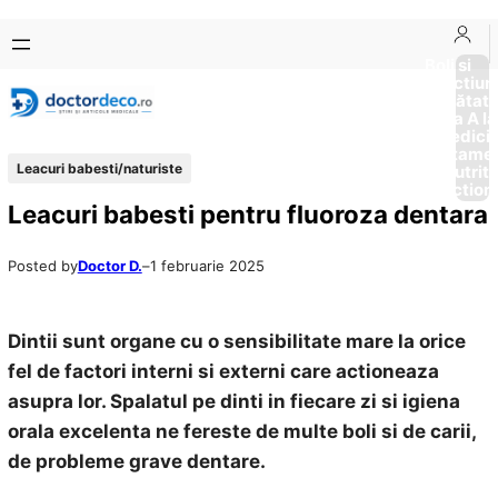
Sari
Skip
la
to
Boli si
Afectiun
conținut
content
Sănătat
de la A la
Medici
Tratame
Leacuri babesti/naturiste
Nutriti
Diction
Leacuri babesti pentru fluoroza dentara
Posted by
Doctor D.
–
1 februarie 2025
Dintii sunt organe cu o sensibilitate mare la orice
fel de factori interni si externi care actioneaza
asupra lor. Spalatul pe dinti in fiecare zi si igiena
orala excelenta ne fereste de multe boli si de carii,
de probleme grave dentare.