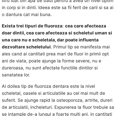
litru luat din apa de baut pentru a avea un nivel optim
in corp si in dinti. Ideea este sa fii ferit de carii si sa ai
o dantura cat mai buna.
Exista trei tipuri de fluoroza
:
cea care afecteaza
doar dintii, cea care afecteaza si scheletul uman si
una care nu e scheletala, dar poate influenta
dezvoltare scheletului
. Primul tip se manifesta mai
ales cand ai cantitati prea mari de fluor in primii opt
ani de viata, poate ajunge la forme severe, nu e
dureroasa, nu sunt afectate functiile dintilor si
sanatatea lor.
Al doilea tip de fluoroza dentara este la nivel
scheletal, oasele si articulatiile au cel mai mult de
suferit. Se ajunge rapid la osteoporoza, artrite, dureri
de articulatii, incheieturi. Expunerea la fluor trebuie sa
se intample de-a lungul a foarte multi ani, in cantitati