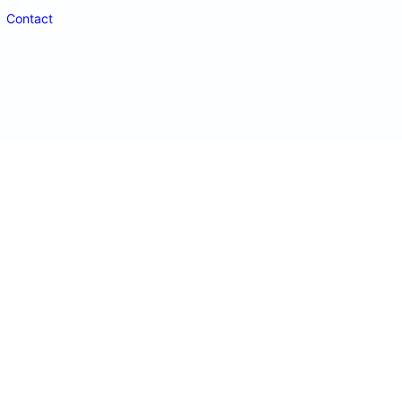
Contact
doctordeco.ro
©2026. All Rights Reserved.