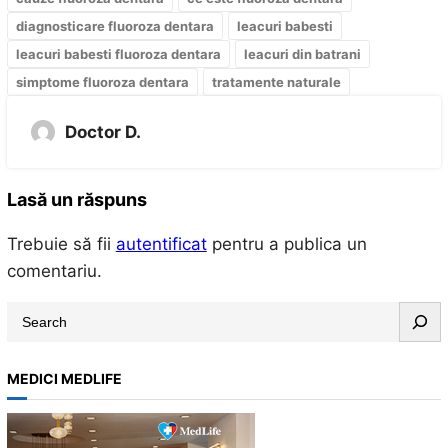
diagnosticare fluoroza dentara
leacuri babesti
leacuri babesti fluoroza dentara
leacuri din batrani
simptome fluoroza dentara
tratamente naturale
Doctor D.
Lasă un răspuns
Trebuie să fii
autentificat
pentru a publica un
comentariu.
S
e
a
MEDICI MEDLIFE
r
c