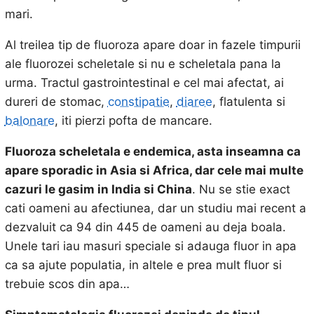
mari.
Al treilea tip de fluoroza apare doar in fazele timpurii
ale fluorozei scheletale si nu e scheletala pana la
urma. Tractul gastrointestinal e cel mai afectat, ai
dureri de stomac,
constipatie
,
diaree
, flatulenta si
balonare
, iti pierzi pofta de mancare.
Fluoroza scheletala e endemica, asta inseamna ca
apare sporadic in Asia si Africa, dar cele mai multe
cazuri le gasim in India si China
. Nu se stie exact
cati oameni au afectiunea, dar un studiu mai recent a
dezvaluit ca 94 din 445 de oameni au deja boala.
Unele tari iau masuri speciale si adauga fluor in apa
ca sa ajute populatia, in altele e prea mult fluor si
trebuie scos din apa…