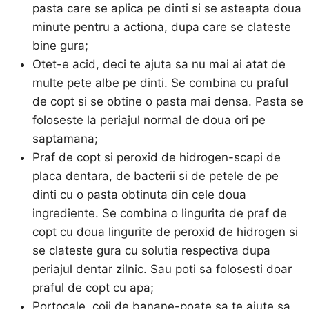
pasta care se aplica pe dinti si se asteapta doua
minute pentru a actiona, dupa care se clateste
bine gura;
Otet-e acid, deci te ajuta sa nu mai ai atat de
multe pete albe pe dinti. Se combina cu praful
de copt si se obtine o pasta mai densa. Pasta se
foloseste la periajul normal de doua ori pe
saptamana;
Praf de copt si peroxid de hidrogen-scapi de
placa dentara, de bacterii si de petele de pe
dinti cu o pasta obtinuta din cele doua
ingrediente. Se combina o lingurita de praf de
copt cu doua lingurite de peroxid de hidrogen si
se clateste gura cu solutia respectiva dupa
periajul dentar zilnic. Sau poti sa folosesti doar
praful de copt cu apa;
Portocale, coji de banane-poate sa te ajute sa