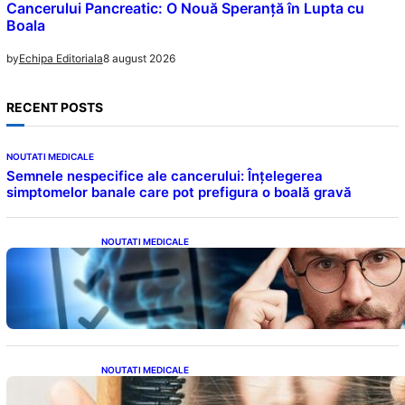
Cancerului Pancreatic: O Nouă Speranță în Lupta cu
Boala
8 august 2026
by
Echipa Editoriala
RECENT POSTS
NOUTATI MEDICALE
Semnele nespecifice ale cancerului: Înțelegerea
simptomelor banale care pot prefigura o boală gravă
NOUTATI MEDICALE
Inteligența dincolo de note: Semnele unui IQ
ridicat care nu țin de școală
NOUTATI MEDICALE
Semnele unei deficiențe de proteine: