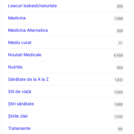
Leacuri babesti/naturiste
266
Medicina
1.088
Medicina Alternativa
269
Mediu curat
11
Noutati Medicale
4.458
Nutritie
584
Sănătate de la A la Z
1.831
Stil de viaţă
1.560
Ştiri sănătate
1.686
Știrile zilei
1.035
Tratamente
68