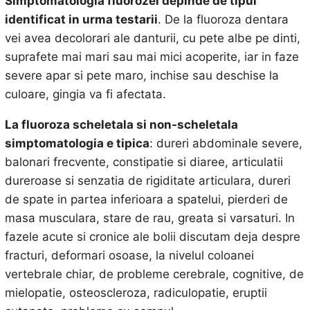
Simptomatologia fluorozei depinde de tipul
identificat in urma testarii
. De la fluoroza dentara
vei avea decolorari ale danturii, cu pete albe pe dinti,
suprafete mai mari sau mai mici acoperite, iar in faze
severe apar si pete maro, inchise sau deschise la
culoare, gingia va fi afectata.
La fluoroza scheletala si non-scheletala
simptomatologia e tipica
: dureri abdominale severe,
balonari frecvente, constipatie si diaree, articulatii
dureroase si senzatia de rigiditate articulara, dureri
de spate in partea inferioara a spatelui, pierderi de
masa musculara, stare de rau, greata si varsaturi. In
fazele acute si cronice ale bolii discutam deja despre
fracturi, deformari osoase, la nivelul coloanei
vertebrale chiar, de probleme cerebrale, cognitive, de
mielopatie, osteoscleroza, radiculopatie, eruptii