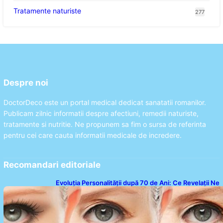
Tratamente naturiste
277
Despre noi
DoctorDeco este un portal medical dedicat sanatatii romanilor.
Publicam zilnic informatii despre afectiuni, remedii naturiste,
tratamente si nutritie. Ne propunem sa fim o sursa de referinta
pentru cei care cauta informatii medicale de incredere.
Recomandari editoriale
Evoluția Personalității după 70 de Ani: Ce Revelații Ne
Oferă Studiile Psihologice