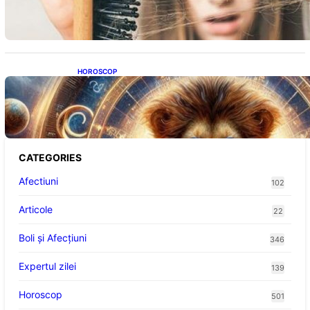
Impactul asupra sănătății tale
HOROSCOP
Portalul Leului 8/8: Oportunități de
Abundență pentru Cinci Zodii în 2026
CATEGORIES
Afectiuni
102
Articole
22
Boli și Afecțiuni
346
Expertul zilei
139
Horoscop
501