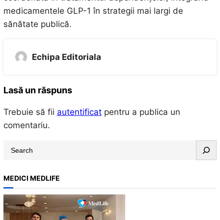
medicamentele GLP-1 în strategii mai largi de
sănătate publică.
Echipa Editoriala
Lasă un răspuns
Trebuie să fii
autentificat
pentru a publica un
comentariu.
S
e
a
MEDICI MEDLIFE
r
c
h