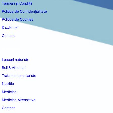
Termeni și Condiții
Politica de Confidențialitate
Politica de Cookies
Disclaimer
Contact
Navigare
Leacuri naturiste
Boli & Afectiuni
Tratamente naturiste
Nutritie
Medicina
Medicina Alternativa
Contact