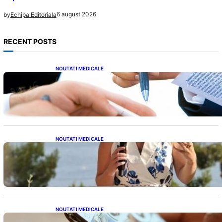
6 august 2026
by
Echipa Editoriala
RECENT POSTS
NOUTATI MEDICALE
Acordul României cu Banca Mondială: O
Analiză Detaliată a Împrumutului și
Condițiilor Impuse
NOUTATI MEDICALE
Nașterea prințesei Eugenie la Lisabona: O
alegere plină de semnificație pentru familia
regală britanică
NOUTATI MEDICALE
Revoluția Bateriilor pentru Telefoane: