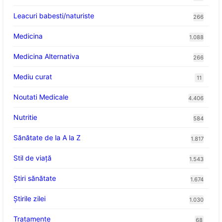
Leacuri babesti/naturiste
266
Medicina
1.088
Medicina Alternativa
266
Mediu curat
11
Noutati Medicale
4.406
Nutritie
584
Sănătate de la A la Z
1.817
Stil de viaţă
1.543
Ştiri sănătate
1.674
Știrile zilei
1.030
Tratamente
68