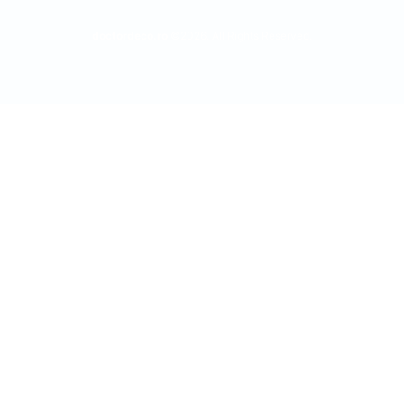
doctordeco.ro
©2026. All Rights Reserved.