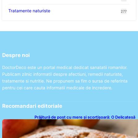
Tratamente naturiste
277
Despre noi
DoctorDeco este un portal medical dedicat sanatatii romanilor.
Publicam zilnic informatii despre afectiuni, remedii naturiste,
tratamente si nutritie. Ne propunem sa fim o sursa de referinta
pentru cei care cauta informatii medicale de incredere.
Recomandari editoriale
Prăjitură de post cu mere și scorțișoară: O Delicatesă
Dulce pentru Postul Adormirii Maicii Domnului