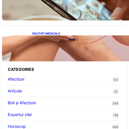
Avantaje, Provocări și Viitorul Tehnologiei
Energetice
NOUTATI MEDICALE
Varicele și Umflarea Picioarelor pe Caniculă:
Înțelegerea Simptomelor și Măsurilor de
Prevenție
CATEGORIES
Afectiuni
102
Articole
22
Boli și Afecțiuni
346
Expertul zilei
138
Horoscop
496