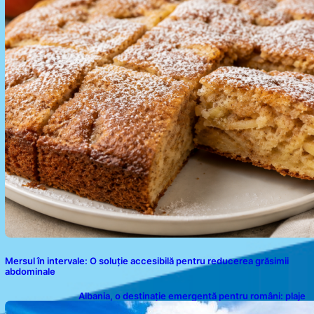
Mersul în intervale: O soluție accesibilă pentru reducerea grăsimii
abdominale
Albania, o destinație emergentă pentru români: plaje
spectaculoase, ape turcoaz și prețuri accesibile