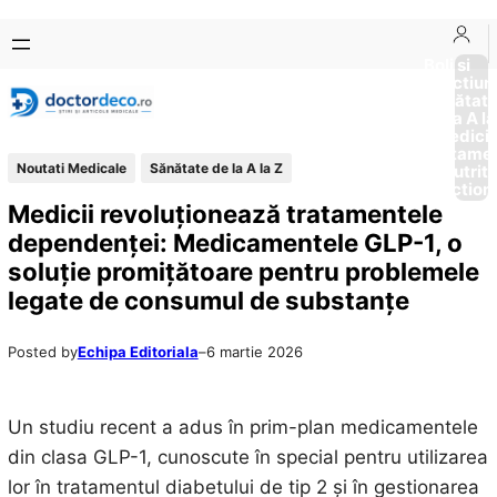
Sari
Skip
la
to
Boli si
Afectiun
conținut
content
Sănătat
de la A la
Medici
Tratame
Noutati Medicale
Sănătate de la A la Z
Nutriti
Diction
Medicii revoluționează tratamentele
dependenței: Medicamentele GLP-1, o
soluție promițătoare pentru problemele
legate de consumul de substanțe
Posted by
Echipa Editoriala
–
6 martie 2026
Un studiu recent a adus în prim-plan medicamentele
din clasa GLP-1, cunoscute în special pentru utilizarea
lor în tratamentul diabetului de tip 2 și în gestionarea