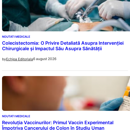
NOUTATI MEDICALE
Colecistectomia: O Privire Detaliată Asupra Intervenției
Chirurgicale și Impactul Său Asupra Sănătății
6 august 2026
by
Echipa Editoriala
NOUTATI MEDICALE
Revoluția Vaccinurilor: Primul Vaccin Experimental
Împotriva Cancerului de Colon în Studiu Uman