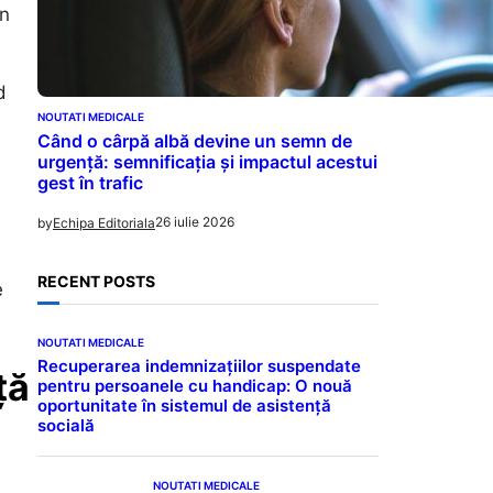
un
d
NOUTATI MEDICALE
Când o cârpă albă devine un semn de
urgență: semnificația și impactul acestui
gest în trafic
26 iulie 2026
by
Echipa Editoriala
RECENT POSTS
e
NOUTATI MEDICALE
Recuperarea indemnizațiilor suspendate
ță
pentru persoanele cu handicap: O nouă
oportunitate în sistemul de asistență
socială
NOUTATI MEDICALE