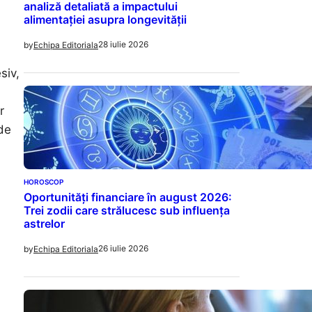
analiză detaliată a impactului
alimentației asupra longevității
28 iulie 2026
by
Echipa Editoriala
siv,
r
 de
HOROSCOP
Oportunități financiare în august 2026:
Trei zodii care strălucesc sub influența
astrelor
26 iulie 2026
by
Echipa Editoriala