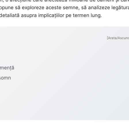
 propune să exploreze aceste semne, să analizeze legătur
etaliată asupra implicațiilor pe termen lung.
[Arata/Ascun
emență
 somn