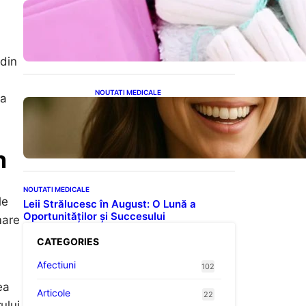
Tampoanele menstruale: O
analiză profundă a riscurilor
legate de metale toxice
 din
NOUTATI MEDICALE
ea
Ceaiul – Băutura care
protejează inima:
Descoperiri recente despre
beneficiile consumului zilnic
n
NOUTATI MEDICALE
le
Leii Strălucesc în August: O Lună a
Oportunităților și Succesului
mare
CATEGORIES
Afectiuni
102
ea
Articole
22
ului,