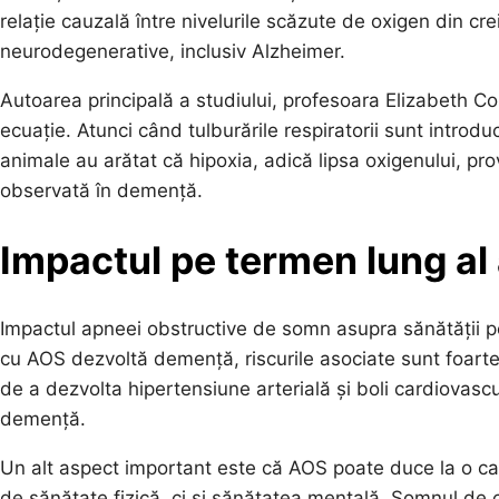
relație cauzală între nivelurile scăzute de oxigen din cre
neurodegenerative, inclusiv Alzheimer.
Autoarea principală a studiului, profesoara Elizabeth C
ecuație. Atunci când tulburările respiratorii sunt introdu
animale au arătat că hipoxia, adică lipsa oxigenului, pr
observată în demență.
Impactul pe termen lung al
Impactul apneei obstructive de somn asupra sănătății p
cu AOS dezvoltă demență, riscurile asociate sunt foart
de a dezvolta hipertensiune arterială și boli cardiovasc
demență.
Un alt aspect important este că AOS poate duce la o ca
de sănătate fizică, ci și sănătatea mentală. Somnul de c