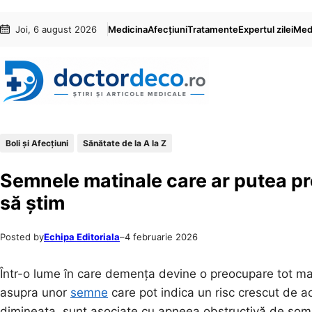
Sari
Skip
Joi, 6 august 2026
Medicina
Afecțiuni
Tratamente
Expertul zilei
Medi
la
to
conținut
content
Boli și Afecțiuni
Sănătate de la A la Z
Semnele matinale care ar putea pr
să știm
Posted by
Echipa Editoriala
–
4 februarie 2026
Într-o lume în care demența devine o preocupare tot mai 
asupra unor
semne
care pot indica un risc crescut de a
dimineața, sunt asociate cu apneea obstructivă de somn