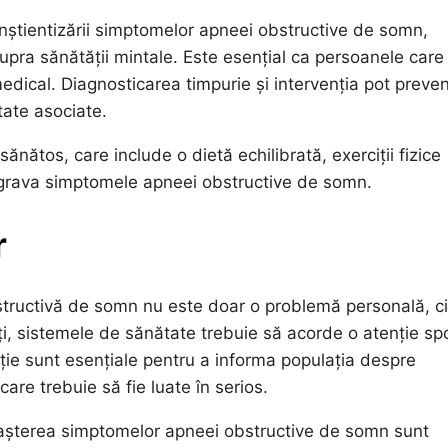
onștientizării simptomelor apneei obstructive de somn,
pra sănătății mintale. Este esențial ca persoanele care
dical. Diagnosticarea timpurie și intervenția pot preven
tate asociate.
ănătos, care include o dietă echilibrată, exerciții fizice
t agrava simptomele apneei obstructive de somn.
r
structivă de somn nu este doar o problemă personală, ci
, sistemele de sănătate trebuie să acorde o atenție spo
ție sunt esențiale pentru a informa populația despre
are trebuie să fie luate în serios.
noașterea simptomelor apneei obstructive de somn sunt