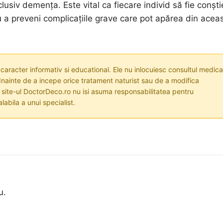
lusiv demența. Este vital ca fiecare individ să fie conști
u a preveni complicațiile grave care pot apărea din acea
 caracter informativ si educational. Ele nu inlocuiesc consultul medica
nainte de a incepe orice tratament naturist sau de a modifica
i site-ul DoctorDeco.ro nu isi asuma responsabilitatea pentru
labila a unui specialist.
u.