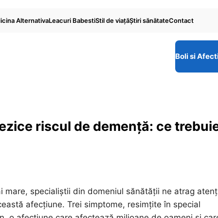
cina Alternativa
Leacuri Babesti
Stil de viaţă
Ştiri sănătate
Contact
Boli si Afect
ezice riscul de demență: ce trebui
mare, specialiștii din domeniul sănătății ne atrag atenț
ceastă afecțiune. Trei simptome, resimțite în special
, o afecțiune care afectează milioane de oameni și car