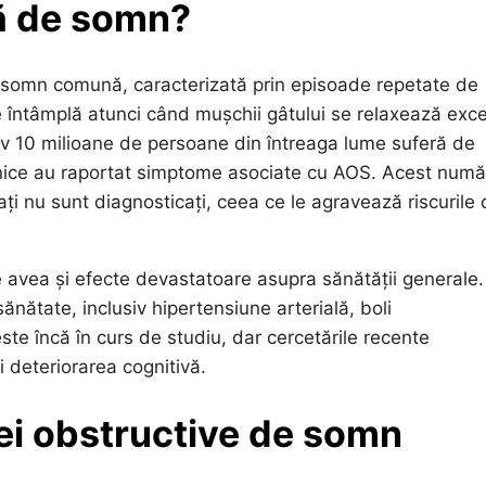
ă de somn?
 somn comună, caracterizată prin episoade repetate de
se întâmplă atunci când mușchii gâtului se relaxează exce
mativ 10 milioane de persoane din întreaga lume suferă de
tnice au raportat simptome asociate cu AOS. Acest numă
ați nu sunt diagnosticați, ceea ce le agravează riscurile
 avea și efecte devastatoare asupra sănătății generale.
nătate, inclusiv hipertensiune arterială, boli
te încă în curs de studiu, dar cercetările recente
 deteriorarea cognitivă.
ei obstructive de somn