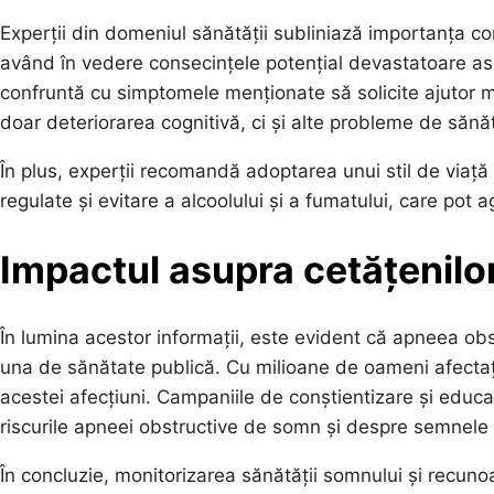
Experții din domeniul sănătății subliniază importanța c
având în vedere consecințele potențial devastatoare asu
confruntă cu simptomele menționate să solicite ajutor me
doar deteriorarea cognitivă, ci și alte probleme de sănă
În plus, experții recomandă adoptarea unui stil de viață s
regulate și evitare a alcoolului și a fumatului, care po
Impactul asupra cetățenilo
În lumina acestor informații, este evident că apneea ob
una de sănătate publică. Cu milioane de oameni afectați
acestei afecțiuni. Campaniile de conștientizare și educa
riscurile apneei obstructive de somn și despre semnele c
În concluzie, monitorizarea sănătății somnului și recu