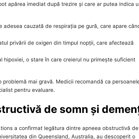
pot apărea imediat după trezire și care ar putea indica 
 adesea cauzată de respirația pe gură, care apare cân
tul privării de oxigen din timpul nopții, care afectează
hipoxiei, o stare în care creierul nu primește suficient
 o problemă mai gravă. Medicii recomandă ca persoanel
alist pentru evaluare.
structivă de somn și demen
tions a confirmat legătura dintre apneea obstructivă de
niversitatea din Queensland, Australia, au descoperit o