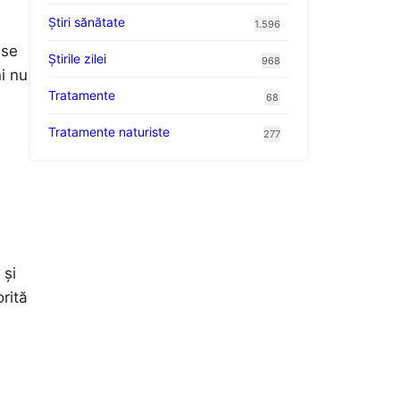
Ştiri sănătate
1.596
 se
Știrile zilei
968
i nu
Tratamente
68
Tratamente naturiste
277
 și
rită