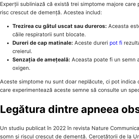
Experții subliniază că există trei simptome majore care 
risc crescut de demență. Acestea includ:
Trezirea cu gâtul uscat sau dureros:
Aceasta este
căile respiratorii sunt blocate.
Dureri de cap matinale:
Aceste dureri
pot fi
rezulta
creierul.
Senzația de amețeală:
Aceasta poate fi un semn al 
oxigen.
Aceste simptome nu sunt doar neplăcute, ci pot indica
care experimentează aceste semne să consulte un speci
Legătura dintre apneea ob
Un studiu publicat în 2022 în revista Nature Communica
somn și riscul crescut de demență. Cercetătorii de la U