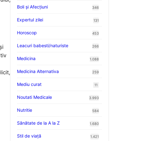
Boli și Afecțiuni
346
Expertul zilei
131
Horoscop
453
Leacuri babesti/naturiste
și
266
tiv
Medicina
1.088
Medicina Alternativa
icit,
259
Mediu curat
11
Noutati Medicale
3.993
Nutritie
584
Sănătate de la A la Z
1.680
Stil de viaţă
1.421