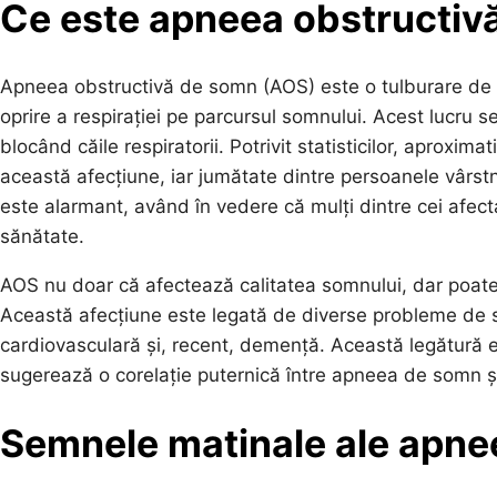
Ce este apneea obstructiv
Apneea obstructivă de somn (AOS) este o tulburare de
oprire a respirației pe parcursul somnului. Acest lucru 
blocând căile respiratorii. Potrivit statisticilor, aproxi
această afecțiune, iar jumătate dintre persoanele vârs
este alarmant, având în vedere că mulți dintre cei afect
sănătate.
AOS nu doar că afectează calitatea somnului, dar poate
Această afecțiune este legată de diverse probleme de să
cardiovasculară și, recent, demență. Această legătură es
sugerează o corelație puternică între apneea de somn și
Semnele matinale ale apne