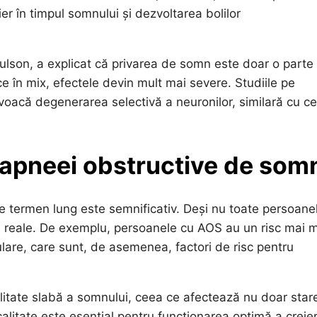
ier în timpul somnului și dezvoltarea bolilor
oulson, a explicat că privarea de somn este doar o parte
ce în mix, efectele devin mult mai severe. Studiile pe
ovoacă degenerarea selectivă a neuronilor, similară cu c
 apneei obstructive de som
e termen lung este semnificativ. Deși nu toate persoane
e reale. De exemplu, persoanele cu AOS au un risc mai 
ulare, care sunt, de asemenea, factori de risc pentru
litate slabă a somnului, ceea ce afectează nu doar star
alitate este esențial pentru funcționarea optimă a creier