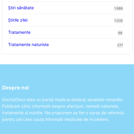
Ştiri sănătate
1.686
Știrile zilei
1.035
Tratamente
68
Tratamente naturiste
277
Despre noi
DoctorDeco este un portal medical dedicat sanatatii romanilor.
Publicam zilnic informatii despre afectiuni, remedii naturiste,
tratamente si nutritie. Ne propunem sa fim o sursa de referinta
pentru cei care cauta informatii medicale de incredere.