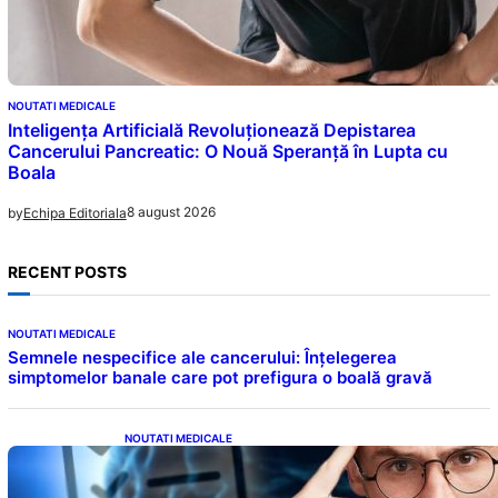
NOUTATI MEDICALE
Inteligența Artificială Revoluționează Depistarea
Cancerului Pancreatic: O Nouă Speranță în Lupta cu
Boala
8 august 2026
by
Echipa Editoriala
RECENT POSTS
NOUTATI MEDICALE
Semnele nespecifice ale cancerului: Înțelegerea
simptomelor banale care pot prefigura o boală gravă
NOUTATI MEDICALE
Inteligența dincolo de note: Semnele unui IQ
ridicat care nu țin de școală