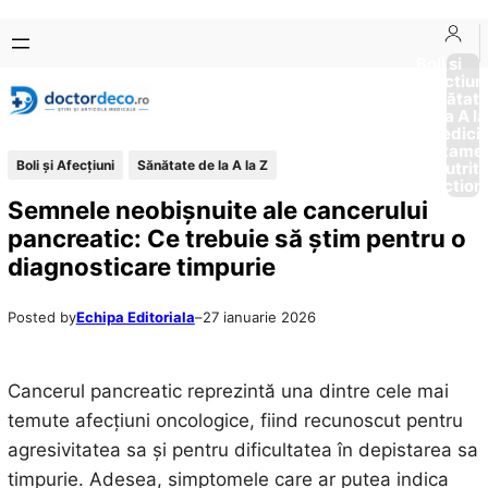
Sari
Skip
la
to
Boli si
Afectiun
conținut
content
Sănătat
de la A la
Medici
Tratame
Boli și Afecțiuni
Sănătate de la A la Z
Nutriti
Diction
Semnele neobișnuite ale cancerului
pancreatic: Ce trebuie să știm pentru o
diagnosticare timpurie
Posted by
Echipa Editoriala
–
27 ianuarie 2026
Cancerul pancreatic reprezintă una dintre cele mai
temute afecțiuni oncologice, fiind recunoscut pentru
agresivitatea sa și pentru dificultatea în depistarea sa
timpurie. Adesea, simptomele care ar putea indica