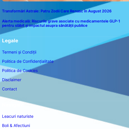
Transformări Astrale: Patru Zodii Care Renasc în August 2026
Alerta medicală: Riscurile grave asociate cu medicamentele GLP-1
pentru slăbit și impactul asupra sănătății publice
Legale
Termeni și Condiții
Politica de Confidențialitate
Politica de Cookies
Disclaimer
Contact
Navigare
Leacuri naturiste
Boli & Afectiuni