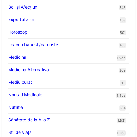
Boli și Afecțiuni
346
Expertul zilei
139
Horoscop
501
Leacuri babesti/naturiste
266
Medicina
1.088
Medicina Alternativa
269
Mediu curat
11
Noutati Medicale
4.458
Nutritie
584
Sănătate de la A la Z
1.831
Stil de viaţă
1.560