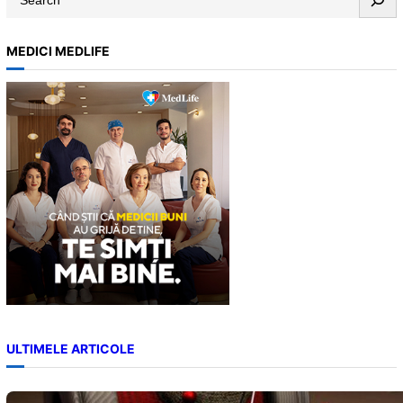
e
a
MEDICI MEDLIFE
r
c
h
ULTIMELE ARTICOLE