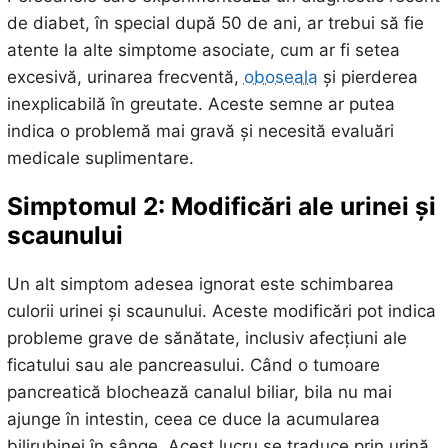
de diabet, în special după 50 de ani, ar trebui să fie
atente la alte simptome asociate, cum ar fi setea
excesivă, urinarea frecventă,
oboseala
și pierderea
inexplicabilă în greutate. Aceste semne ar putea
indica o problemă mai gravă și necesită evaluări
medicale suplimentare.
Simptomul 2: Modificări ale urinei și
scaunului
Un alt simptom adesea ignorat este schimbarea
culorii urinei și scaunului. Aceste modificări pot indica
probleme grave de sănătate, inclusiv afecțiuni ale
ficatului sau ale pancreasului. Când o tumoare
pancreatică blochează canalul biliar, bila nu mai
ajunge în intestin, ceea ce duce la acumularea
bilirubinei în sânge. Acest lucru se traduce prin urină