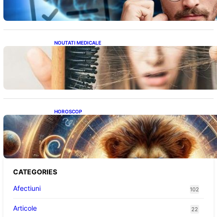
NOUTATI MEDICALE
Semnele unei deficiențe de proteine:
Impactul asupra sănătății tale
HOROSCOP
Portalul Leului 8/8: Oportunități de
Abundență pentru Cinci Zodii în 2026
CATEGORIES
Afectiuni
102
Articole
22