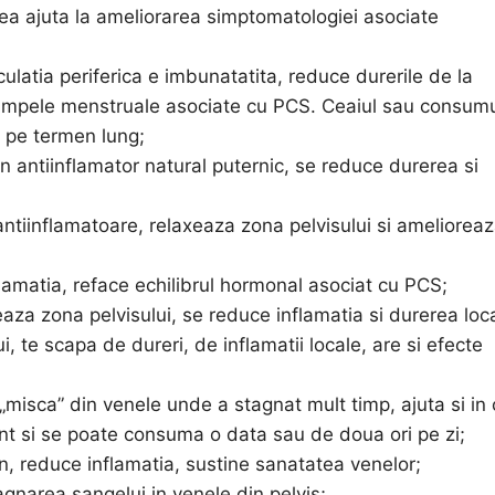
tea ajuta la ameliorarea simptomatologiei asociate
culatia periferica e imbunatatita, reduce durerile de la
, crampele menstruale asociate cu PCS. Ceaiul sau consum
e pe termen lung;
 antiinflamator natural puternic, se reduce durerea si
ntiinflamatoare, relaxeaza zona pelvisului si ameliorea
lamatia, reface echilibrul hormonal asociat cu PCS;
eaza zona pelvisului, se reduce inflamatia si durerea loc
 te scapa de dureri, de inflamatii locale, are si efecte
 „misca” din venele unde a stagnat mult timp, ajuta si in
ent si se poate consuma o data sau de doua ori pe zi;
, reduce inflamatia, sustine sanatatea venelor;
agnarea sangelui in venele din pelvis;