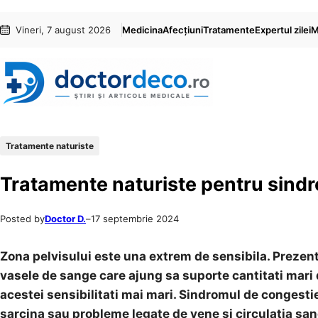
Sari
Skip
Vineri, 7 august 2026
Medicina
Afecțiuni
Tratamente
Expertul zilei
M
la
to
conținut
content
Tratamente naturiste
Tratamente naturiste pentru sindr
Posted by
Doctor D.
–
17 septembrie 2024
Zona pelvisului este una extrem de sensibila. Prezen
vasele de sange care ajung sa suporte cantitati mari d
acestei sensibilitati mai mari. Sindromul de congesti
sarcina sau probleme legate de vene si circulatia san