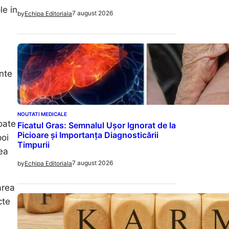
le in
7 august 2026
by
Echipa Editoriala
ente
NOUTATI MEDICALE
oate
Ficatul Gras: Semnalul Ușor Ignorat de la
Picioare și Importanța Diagnosticării
poi
Timpurii
rea
7 august 2026
by
Echipa Editoriala
area
cte