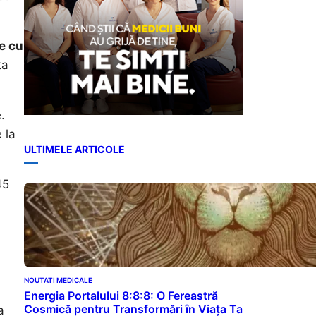
e cu
ta
.
 la
ULTIMELE ARTICOLE
45
NOUTATI MEDICALE
Energia Portalului 8:8:8: O Fereastră
Cosmică pentru Transformări în Viața Ta
a