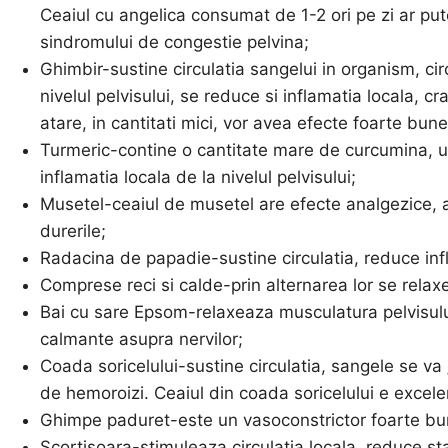
Ceaiul cu angelica consumat de 1-2 ori pe zi ar pu
sindromului de congestie pelvina;
Ghimbir-sustine circulatia sangelui in organism, cir
nivelul pelvisului, se reduce si inflamatia locala
atare, in cantitati mici, vor avea efecte foarte bun
Turmeric-contine o cantitate mare de curcumina, un
inflamatia locala de la nivelul pelvisului;
Musetel-ceaiul de musetel are efecte analgezice, a
durerile;
Radacina de papadie-sustine circulatia, reduce inf
Comprese reci si calde-prin alternarea lor se relax
Bai cu sare Epsom-relaxeaza musculatura pelvisului,
calmante asupra nervilor;
Coada soricelului-sustine circulatia, sangele se va
de hemoroizi. Ceaiul din coada soricelului e excel
Ghimpe paduret-este un vasoconstrictor foarte bun
Scortisoara-stimuleaza circulatia locala, reduce st