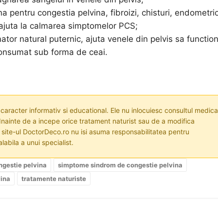
a pentru congestia pelvina, fibroizi, chisturi, endometri
 ajuta la calmarea simptomelor PCS;
mator natural puternic, ajuta venele din pelvis sa functio
 consumat sub forma de ceai.
 caracter informativ si educational. Ele nu inlocuiesc consultul medica
nainte de a incepe orice tratament naturist sau de a modifica
i site-ul DoctorDeco.ro nu isi asuma responsabilitatea pentru
labila a unui specialist.
ngestie pelvina
simptome sindrom de congestie pelvina
vina
tratamente naturiste