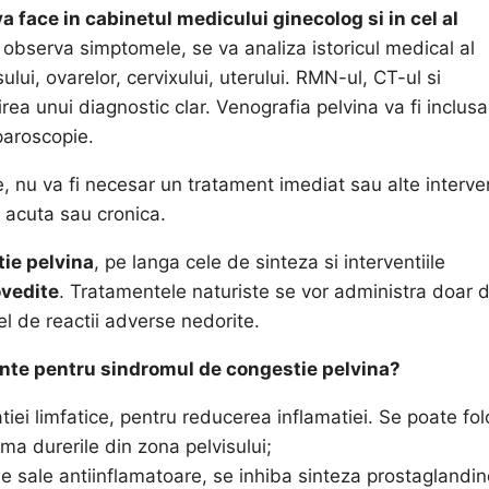
 face in cabinetul medicului ginecolog si in cel al
r observa simptomele, se va analiza istoricul medical al
ului, ovarelor, cervixului, uterului. RMN-ul, CT-ul si
lirea unui diagnostic clar. Venografia pelvina va fi inclus
paroscopie.
 nu va fi necesar un tratament imediat sau alte interven
 acuta sau cronica.
ie pelvina
, pe langa cele de sinteza si interventiile
ovedite
. Tratamentele naturiste se vor administra doar 
el de reactii adverse nedorite.
ante pentru sindromul de congestie pelvina?
iei limfatice, pentru reducerea inflamatiei. Se poate fol
ma durerile din zona pelvisului;
e sale antiinflamatoare, se inhiba sinteza prostaglandin