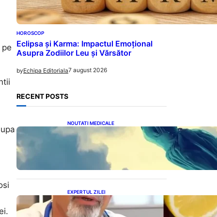
HOROSCOP
Eclipsa și Karma: Impactul Emoțional
a pe
Asupra Zodiilor Leu și Vărsător
7 august 2026
by
Echipa Editoriala
tii
RECENT POSTS
NOUTATI MEDICALE
dupa
Mesajele Universului: Ce
Înseamnă Visele Repetate
și Interpretările Lor
Profunde
osi
EXPERTUL ZILEI
Dieta Cerin: O abordare
ei.
inovatoare pentru slăbire