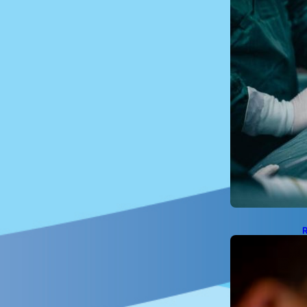
R
E
d