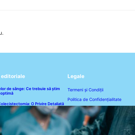
u.
editoriale
Legale
lor de sânge: Ce trebuie să știm
Termeni și Condiții
 optimă
Politica de Confidențialitate
olecistectomia: O Privire Detaliată
supra Intervenției Chirurgicale și
Politica de Cookies
mpactul Său Asupra Sănătății
Disclaimer
Contact