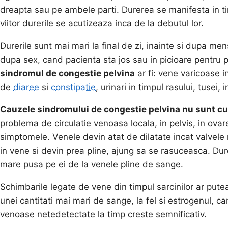
dreapta sau pe ambele parti. Durerea se manifesta in ti
viitor durerile se acutizeaza inca de la debutul lor.
Durerile sunt mai mari la final de zi, inainte si dupa mens
dupa sex, cand pacienta sta jos sau in picioare pentru 
sindromul de congestie pelvina
ar fi: vene varicoase i
de
diaree
si
constipatie
, urinari in timpul rasului, tusei,
Cauzele sindromului de congestie pelvina nu sunt c
problema de circulatie venoasa locala, in pelvis, in ovar
simptomele. Venele devin atat de dilatate incat valvele 
in vene si devin prea pline, ajung sa se rasuceasca. Dur
mare pusa pe ei de la venele pline de sange.
Schimbarile legate de vene din timpul sarcinilor ar putea
unei cantitati mai mari de sange, la fel si estrogenul, c
venoase netedetectate la timp creste semnificativ.