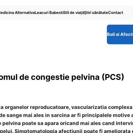
edicina Alternativa
Leacuri Babesti
Stil de viaţă
Ştiri sănătate
Contact
Boli si Afect
omul de congestie pelvina (PCS)
ta organelor reproducatoare, vascularizatia complexa 
e sange mai ales in sarcina ar fi principalele motive 
e pelvina poate sa apara oricand mai ales cand interv
gelui. Simptomatologia afectiunii poate fi ameliorata