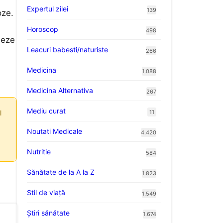
Expertul zilei
139
oze.
Horoscop
498
neze
Leacuri babesti/naturiste
266
Medicina
1.088
Medicina Alternativa
267
Mediu curat
l
11
Noutati Medicale
4.420
Nutritie
584
Sănătate de la A la Z
1.823
Stil de viaţă
1.549
Ştiri sănătate
1.674