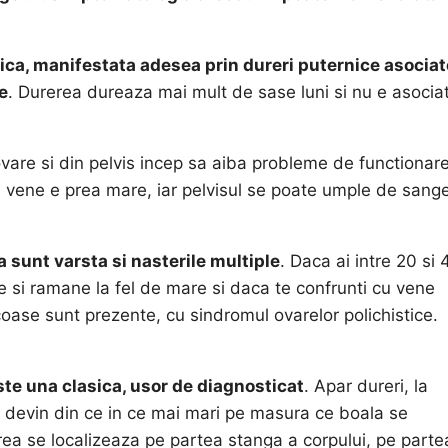
ica, manifestata adesea prin dureri puternice asociat
e
. Durerea dureaza mai mult de sase luni si nu e asocia
vare si din pelvis incep sa aiba probleme de functionare
n vene e prea mare, iar pelvisul se poate umple de sange
 sunt varsta si nasterile multiple
. Daca ai intre 20 si 
ne si ramane la fel de mare si daca te confrunti cu vene
icoase sunt prezente, cu sindromul ovarelor polichistice.
te una clasica, usor de diagnosticat
. Apar dureri, la
ar devin din ce in ce mai mari pe masura ce boala se
erea se localizeaza pe partea stanga a corpului, pe parte