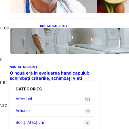
fără senzația de foame
NOUTATI MEDICALE
ul ca
Impactul Substanțelor de
Contrast în RMN: Îngrijorări
Legate de Gadoliniu și
Acidul Oxalic
za
NOUTATI MEDICALE
O nouă eră în evaluarea handicapului:
schimbați criteriile, schimbați vieți
ala;
CATEGORIES
Afectiuni
102
 caz
Articole
22
Boli și Afecțiuni
346