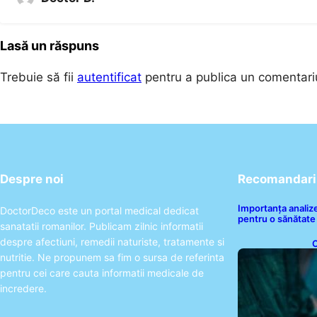
Lasă un răspuns
Trebuie să fii
autentificat
pentru a publica un comentari
Despre noi
Recomandari 
Importanța analize
DoctorDeco este un portal medical dedicat
pentru o sănătate
sanatatii romanilor. Publicam zilnic informatii
despre afectiuni, remedii naturiste, tratamente si
C
A
nutritie. Ne propunem sa fim o sursa de referinta
I
pentru cei care cauta informatii medicale de
incredere.