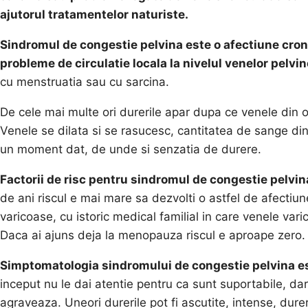
ajutorul tratamentelor naturiste.
Sindromul de congestie pelvina este o afectiune cron
probleme de circulatie locala la nivelul venelor pelvin
cu menstruatia sau cu sarcina.
De cele mai multe ori durerile apar dupa ce venele din o
Venele se dilata si se rasucesc, cantitatea de sange di
un moment dat, de unde si senzatia de durere.
Factorii de risc pentru sindromul de congestie pelvina
de ani riscul e mai mare sa dezvolti o astfel de afectiu
varicoase, cu istoric medical familial in care venele var
Daca ai ajuns deja la menopauza riscul e aproape zero.
Simptomatologia sindromului de congestie pelvina es
inceput nu le dai atentie pentru ca sunt suportabile, d
agraveaza. Uneori durerile pot fi ascutite, intense, dur