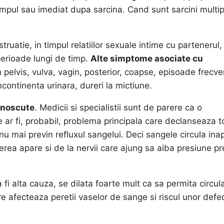
mpul sau imediat dupa sarcina. Cand sunt sarcini multip
truatie, in timpul relatiilor sexuale intime cu partenerul,
perioade lungi de timp.
Alte simptome asociate cu
n pelvis, vulva, vagin, posterior, coapse, episoade frecv
 incontinenta urinara, dureri la mictiune.
unoscute
. Medicii si specialistii sunt de parere ca o
e ar fi, probabil, problema principala care declanseaza t
nu mai previn refluxul sangelui. Deci sangele circula ina
erea apare si de la nervii care ajung sa aiba presiune p
 fi alta cauza, se dilata foarte mult ca sa permita circul
are afecteaza peretii vaselor de sange si riscul unor defe