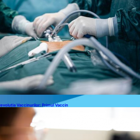
evoluția Vaccinurilor: Primul Vaccin
xperimental Împotriva Cancerului
e Colon în Studiu Uman